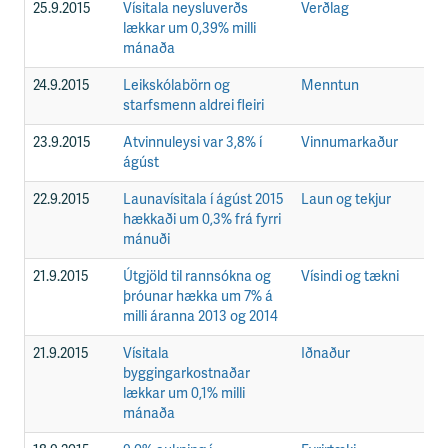
25.9.2015
Vísitala neysluverðs
Verðlag
F
lækkar um 0,39% milli
mánaða
24.9.2015
Leikskólabörn og
Menntun
F
starfsmenn aldrei fleiri
23.9.2015
Atvinnuleysi var 3,8% í
Vinnumarkaður
F
ágúst
22.9.2015
Launavísitala í ágúst 2015
Laun og tekjur
F
hækkaði um 0,3% frá fyrri
mánuði
21.9.2015
Útgjöld til rannsókna og
Vísindi og tækni
F
þróunar hækka um 7% á
milli áranna 2013 og 2014
21.9.2015
Vísitala
Iðnaður
F
byggingarkostnaðar
lækkar um 0,1% milli
mánaða