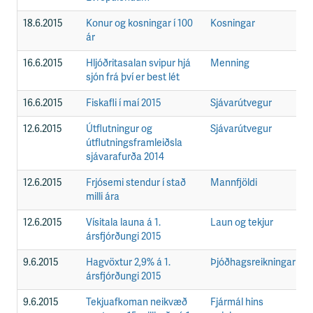
18.6.2015
Konur og kosningar í 100
Kosningar
F
ár
16.6.2015
Hljóðritasalan svipur hjá
Menning
F
sjón frá því er best lét
16.6.2015
Fiskafli í maí 2015
Sjávarútvegur
F
12.6.2015
Útflutningur og
Sjávarútvegur
F
útflutningsframleiðsla
sjávarafurða 2014
12.6.2015
Frjósemi stendur í stað
Mannfjöldi
F
milli ára
12.6.2015
Vísitala launa á 1.
Laun og tekjur
F
ársfjórðungi 2015
9.6.2015
Hagvöxtur 2,9% á 1.
Þjóðhagsreikningar
F
ársfjórðungi 2015
9.6.2015
Tekjuafkoman neikvæð
Fjármál hins
F