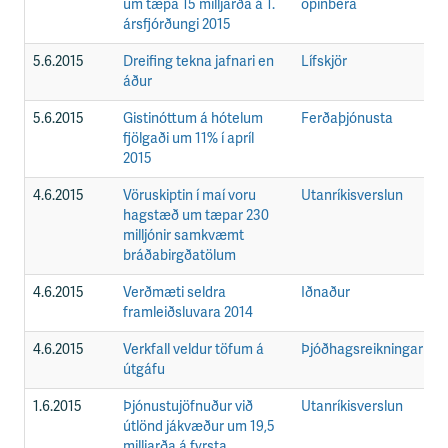
um tæpa 15 milljarða á 1.
opinbera
ársfjórðungi 2015
5.6.2015
Dreifing tekna jafnari en
Lífskjör
F
áður
5.6.2015
Gistinóttum á hótelum
Ferðaþjónusta
F
fjölgaði um 11% í apríl
2015
4.6.2015
Vöruskiptin í maí voru
Utanríkisverslun
F
hagstæð um tæpar 230
milljónir samkvæmt
bráðabirgðatölum
4.6.2015
Verðmæti seldra
Iðnaður
F
framleiðsluvara 2014
4.6.2015
Verkfall veldur töfum á
Þjóðhagsreikningar
F
útgáfu
1.6.2015
Þjónustujöfnuður við
Utanríkisverslun
F
útlönd jákvæður um 19,5
milljarða á fyrsta