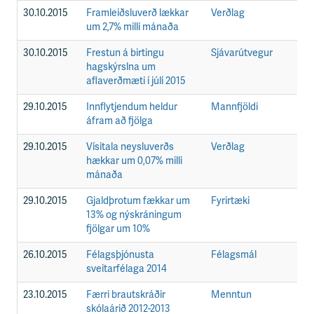
30.10.2015
Framleiðsluverð lækkar
Verðlag
F
um 2,7% milli mánaða
30.10.2015
Frestun á birtingu
Sjávarútvegur
F
hagskýrslna um
aflaverðmæti í júlí 2015
29.10.2015
Innflytjendum heldur
Mannfjöldi
F
áfram að fjölga
29.10.2015
Vísitala neysluverðs
Verðlag
F
hækkar um 0,07% milli
mánaða
29.10.2015
Gjaldþrotum fækkar um
Fyrirtæki
F
13% og nýskráningum
fjölgar um 10%
26.10.2015
Félagsþjónusta
Félagsmál
F
sveitarfélaga 2014
23.10.2015
Færri brautskráðir
Menntun
F
skólaárið 2012-2013