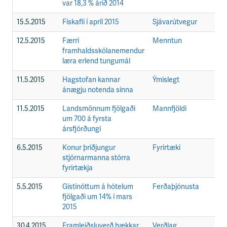
var 18,3 % árið 2014
15.5.2015
Fiskafli í apríl 2015
Sjávarútvegur
F
12.5.2015
Færri
Menntun
F
framhaldsskólanemendur
læra erlend tungumál
11.5.2015
Hagstofan kannar
Ýmislegt
F
ánægju notenda sinna
11.5.2015
Landsmönnum fjölgaði
Mannfjöldi
F
um 700 á fyrsta
ársfjórðungi
6.5.2015
Konur þriðjungur
Fyrirtæki
F
stjórnarmanna stórra
fyrirtækja
5.5.2015
Gistinóttum á hótelum
Ferðaþjónusta
F
fjölgaði um 14% í mars
2015
30.4.2015
Framleiðsluverð hækkar
Verðlag
F