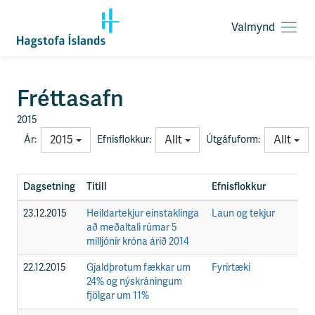
Valmynd
O
p
n
a
F
Fréttasafn
v
l
a
ý
2015
l
t
2015
Allt
Allt
Ár:
Efnisflokkur:
Útgáfuform:
m
i
y
l
n
e
Dagsetning
Titill
Efnisflokkur
Ú
d
i
ð
23.12.2015
Heildartekjur einstaklinga
Laun og tekjur
F
y
að meðaltali rúmar 5
f
milljónir króna árið 2014
i
r
22.12.2015
Gjaldþrotum fækkar um
Fyrirtæki
F
á
24% og nýskráningum
e
fjölgar um 11%
f