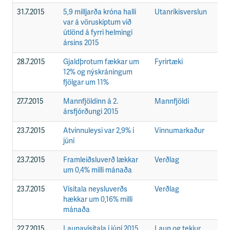
31.7.2015
5,9 milljarða króna halli
Utanríkisverslun
F
var á vöruskiptum við
útlönd á fyrri helmingi
ársins 2015
28.7.2015
Gjaldþrotum fækkar um
Fyrirtæki
F
12% og nýskráningum
fjölgar um 11%
27.7.2015
Mannfjöldinn á 2.
Mannfjöldi
F
ársfjórðungi 2015
23.7.2015
Atvinnuleysi var 2,9% í
Vinnumarkaður
F
júní
23.7.2015
Framleiðsluverð lækkar
Verðlag
F
um 0,4% milli mánaða
23.7.2015
Vísitala neysluverðs
Verðlag
F
hækkar um 0,16% milli
mánaða
22.7.2015
Launavísitala í júní 2015
Laun og tekjur
F