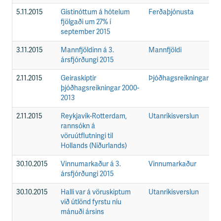
5.11.2015
Gistinóttum á hótelum
Ferðaþjónusta
F
fjölgaði um 27% í
september 2015
3.11.2015
Mannfjöldinn á 3.
Mannfjöldi
F
ársfjórðungi 2015
2.11.2015
Geiraskiptir
Þjóðhagsreikningar
F
þjóðhagsreikningar 2000-
2013
2.11.2015
Reykjavík-Rotterdam,
Utanríkisverslun
F
rannsókn á
vöruútflutningi til
Hollands (Niðurlands)
30.10.2015
Vinnumarkaður á 3.
Vinnumarkaður
F
ársfjórðungi 2015
30.10.2015
Halli var á vöruskiptum
Utanríkisverslun
F
við útlönd fyrstu níu
mánuði ársins