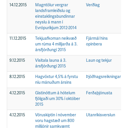
14.12.2015
Magntölur vergrar
Verðlag
F
landsframleiðslu og
einstaklingsbundinnar
neyslu á mann í
Evrópuríkjum 2012-2014
11.12.2015
Tekjuafkoman neikvæð
Fjármál hins
F
um rúma 4 milljarða á 3.
opinbera
ársfjórðungi 2015
9.12.2015
Vísitala launa á 3.
Laun og tekjur
F
ársfjórðungi 2015
8.12.2015
Hagvöxtur 4,5% á fyrstu
Þjóðhagsreikningar
F
níu mánuðum ársins
4.12.2015
Gistinóttum á hótelum
Ferðaþjónusta
F
fjölgaði um 30% í október
2015
4.12.2015
Vöruskiptin í nóvember
Utanríkisverslun
F
voru hagstæð um 800
milljónir samkvæmt