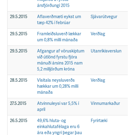
ársfjórðungi 2015
29.5.2015
Aflaverðmæti eykst um
Sjávarútvegur
F
tæp 42% í febrúar
29.5.2015
Framleiðsluverð lækkar
Verðlag
F
um 0,8% milli mánaða
29.5.2015
Afgangur af vöruskiptum
Utanríkisverslun
F
við útlönd fyrstu fjóra
mánuði ársins 2015 nam
5,2 milljörðum króna
28.5.2015
Vísitala neysluverðs
Verðlag
F
hækkar um 0,28% milli
mánaða
27.5.2015
Atvinnuleysi var 5,5% í
Vinnumarkaður
F
apríl
26.5.2015
49,6% hluta- og
Fyrirtæki
F
einkahlutafélaga eru 6
ára eða yngri þegar þau