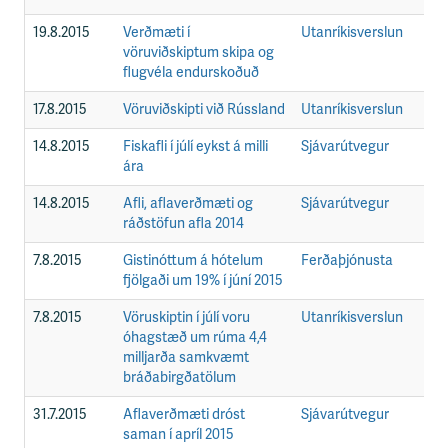
19.8.2015
Verðmæti í
Utanríkisverslun
F
vöruviðskiptum skipa og
flugvéla endurskoðuð
17.8.2015
Vöruviðskipti við Rússland
Utanríkisverslun
F
14.8.2015
Fiskafli í júlí eykst á milli
Sjávarútvegur
F
ára
14.8.2015
Afli, aflaverðmæti og
Sjávarútvegur
F
ráðstöfun afla 2014
7.8.2015
Gistinóttum á hótelum
Ferðaþjónusta
F
fjölgaði um 19% í júní 2015
7.8.2015
Vöruskiptin í júlí voru
Utanríkisverslun
F
óhagstæð um rúma 4,4
milljarða samkvæmt
bráðabirgðatölum
31.7.2015
Aflaverðmæti dróst
Sjávarútvegur
F
saman í apríl 2015