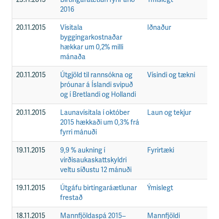
2016
20.11.2015
Vísitala
Iðnaður
F
byggingarkostnaðar
hækkar um 0,2% milli
mánaða
20.11.2015
Útgjöld til rannsókna og
Vísindi og tækni
F
þróunar á Íslandi svipuð
og í Bretlandi og Hollandi
20.11.2015
Launavísitala í október
Laun og tekjur
F
2015 hækkaði um 0,3% frá
fyrri mánuði
19.11.2015
9,9 % aukning í
Fyrirtæki
F
virðisaukaskattskyldri
veltu síðustu 12 mánuði
19.11.2015
Útgáfu birtingaráætlunar
Ýmislegt
F
frestað
18.11.2015
Mannfjöldaspá 2015–
Mannfjöldi
F