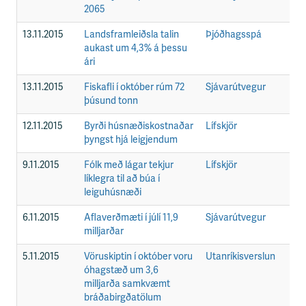
2065
13.11.2015
Landsframleiðsla talin
Þjóðhagsspá
F
aukast um 4,3% á þessu
ári
13.11.2015
Fiskafli í október rúm 72
Sjávarútvegur
F
þúsund tonn
12.11.2015
Byrði húsnæðiskostnaðar
Lífskjör
F
þyngst hjá leigjendum
9.11.2015
Fólk með lágar tekjur
Lífskjör
F
líklegra til að búa í
leiguhúsnæði
6.11.2015
Aflaverðmæti í júlí 11,9
Sjávarútvegur
F
milljarðar
5.11.2015
Vöruskiptin í október voru
Utanríkisverslun
F
óhagstæð um 3,6
milljarða samkvæmt
bráðabirgðatölum