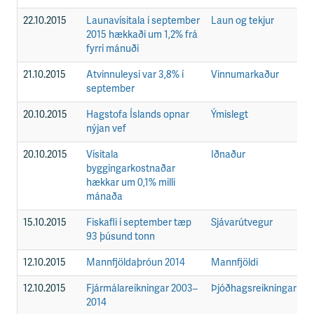
22.10.2015
Launavísitala í september
Laun og tekjur
F
2015 hækkaði um 1,2% frá
fyrri mánuði
21.10.2015
Atvinnuleysi var 3,8% í
Vinnumarkaður
F
september
20.10.2015
Hagstofa Íslands opnar
Ýmislegt
F
nýjan vef
20.10.2015
Vísitala
Iðnaður
F
byggingarkostnaðar
hækkar um 0,1% milli
mánaða
15.10.2015
Fiskafli í september tæp
Sjávarútvegur
F
93 þúsund tonn
12.10.2015
Mannfjöldaþróun 2014
Mannfjöldi
F
12.10.2015
Fjármálareikningar 2003–
Þjóðhagsreikningar
F
2014