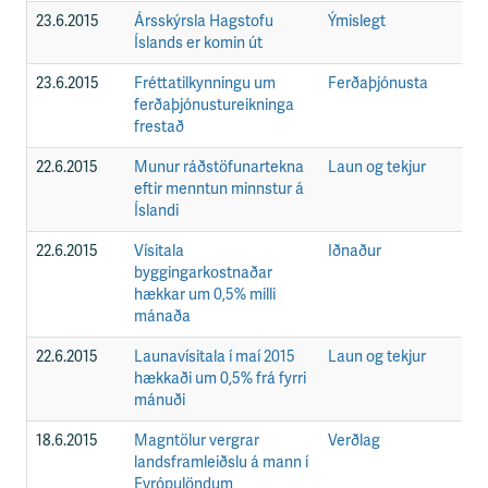
23.6.2015
Ársskýrsla Hagstofu
Ýmislegt
F
Íslands er komin út
23.6.2015
Fréttatilkynningu um
Ferðaþjónusta
F
ferðaþjónustureikninga
frestað
22.6.2015
Munur ráðstöfunartekna
Laun og tekjur
F
eftir menntun minnstur á
Íslandi
22.6.2015
Vísitala
Iðnaður
F
byggingarkostnaðar
hækkar um 0,5% milli
mánaða
22.6.2015
Launavísitala í maí 2015
Laun og tekjur
F
hækkaði um 0,5% frá fyrri
mánuði
18.6.2015
Magntölur vergrar
Verðlag
F
landsframleiðslu á mann í
Evrópulöndum