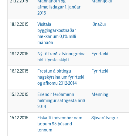
21.12.2015
Mannanöfn og
Mannfjöldi
F
afmælisdagar 1. janúar
2015
18.12.2015
Vísitala
Iðnaður
F
byggingarkostnaðar
hækkar um 0,1% milli
mánaða
18.12.2015
Ný tölfræði atvinnugreina
Fyrirtæki
F
birt í fyrsta skipti
16.12.2015
Frestun á birtingu
Fyrirtæki
F
hagskýrslna um fyrirtæki
og afkomu 2012-2014
15.12.2015
Erlendir ferðamenn
Menning
F
helmingur safngesta árið
2014
15.12.2015
Fiskafli í nóvember nam
Sjávarútvegur
F
tæpum 95 þúsund
tonnum