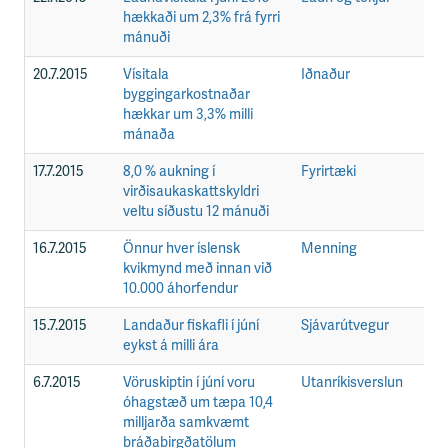
hækkaði um 2,3% frá fyrri
mánuði
20.7.2015
Vísitala
Iðnaður
F
byggingarkostnaðar
hækkar um 3,3% milli
mánaða
17.7.2015
8,0 % aukning í
Fyrirtæki
F
virðisaukaskattskyldri
veltu síðustu 12 mánuði
16.7.2015
Önnur hver íslensk
Menning
F
kvikmynd með innan við
10.000 áhorfendur
15.7.2015
Landaður fiskafli í júní
Sjávarútvegur
F
eykst á milli ára
6.7.2015
Vöruskiptin í júní voru
Utanríkisverslun
F
óhagstæð um tæpa 10,4
milljarða samkvæmt
bráðabirgðatölum