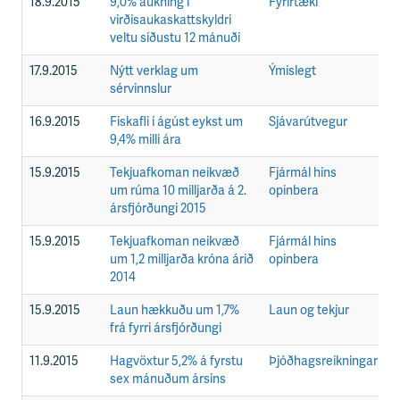
18.9.2015
9,0% aukning í
Fyrirtæki
F
virðisaukaskattskyldri
veltu síðustu 12 mánuði
17.9.2015
Nýtt verklag um
Ýmislegt
F
sérvinnslur
16.9.2015
Fiskafli í ágúst eykst um
Sjávarútvegur
F
9,4% milli ára
15.9.2015
Tekjuafkoman neikvæð
Fjármál hins
F
um rúma 10 milljarða á 2.
opinbera
ársfjórðungi 2015
15.9.2015
Tekjuafkoman neikvæð
Fjármál hins
F
um 1,2 milljarða króna árið
opinbera
2014
15.9.2015
Laun hækkuðu um 1,7%
Laun og tekjur
F
frá fyrri ársfjórðungi
11.9.2015
Hagvöxtur 5,2% á fyrstu
Þjóðhagsreikningar
F
sex mánuðum ársins