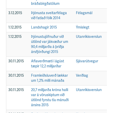
bráðabirgðatölum
3.12.2015
Þjónusta sveitarfélaga
Félagsmál
F
við fatlað fólk 2014
1.12.2015
Landshagir 2015
Ýmislegt
F
1.12.2015
Þjónustujöfnuður við
Utanríkisverslun
F
útlönd var jákvæður um
90,4 milljarða á þriðja
ársfjórðungi 2015
30.11.2015
Aflaverðmæti í ágúst
Sjávarútvegur
F
tæpir 12,2 milljarðar
30.11.2015
Framleiðsluverð lækkar
Verðlag
F
um 1,2% milli mánaða
30.11.2015
20,7 milljarða króna halli
Utanríkisverslun
F
var á vöruskiptum við
útlönd fyrstu tíu mánuði
ársins 2015