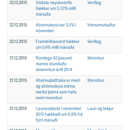
n
22.12.2015
Vísitala neysluverðs
Verðlag
F
i
hækkar um 0,33% milli
s
mánaða
s
v
22.12.2015
Atvinnuleysi var 3,5% í
Vinnumarkaður
F
æ
nóvember
ð
i
22.12.2015
Framleiðsluverð hækkar
Verðlag
F
um 0,4% milli mánaða
21.12.2015
Rúmlega 42 þúsund
Menntun
F
manns stunduðu
símenntun árið 2014
21.12.2015
Atvinnuþátttaka er meiri
Menntun
F
og atvinnuleysi minna
meðal þeirra sem hafa
meiri menntun
21.12.2015
Launavísitala í nóvember
Laun og tekjur
F
2015 hækkaði um 0,9% frá
fyrri mánuði