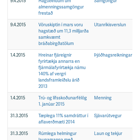
9.4.2015
Hagtíðindum um
Samgöngur
F
almenningssamgöngur
frestað
9.4.2015
Vöruskiptin í mars voru
Utanríkisverslun
F
hagstæð um 11,3 milljarða
samkvæmt
bráðabirgðatölum
1.4.2015
Hreinar fjáreignir
Þjóðhagsreikningar
F
fyrirtækja annarra en
fjármálafyrirtækja námu
140% af vergri
landsframleiðslu árið
2013
1.4.2015
Trú- og lífsskoðunarfélög
Menning
F
1. janúar 2015
31.3.2015
Tæplega 11% samdráttur í
Sjávarútvegur
F
aflaverðmæti 2014
31.3.2015
Rúmlega helmingur
Laun og tekjur
F
launamanna með