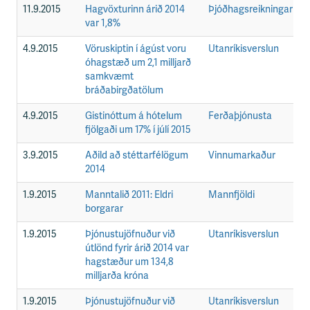
11.9.2015
Hagvöxturinn árið 2014
Þjóðhagsreikningar
F
var 1,8%
4.9.2015
Vöruskiptin í ágúst voru
Utanríkisverslun
F
óhagstæð um 2,1 milljarð
samkvæmt
bráðabirgðatölum
4.9.2015
Gistinóttum á hótelum
Ferðaþjónusta
F
fjölgaði um 17% í júlí 2015
3.9.2015
Aðild að stéttarfélögum
Vinnumarkaður
F
2014
1.9.2015
Manntalið 2011: Eldri
Mannfjöldi
F
borgarar
1.9.2015
Þjónustujöfnuður við
Utanríkisverslun
F
útlönd fyrir árið 2014 var
hagstæður um 134,8
milljarða króna
1.9.2015
Þjónustujöfnuður við
Utanríkisverslun
F