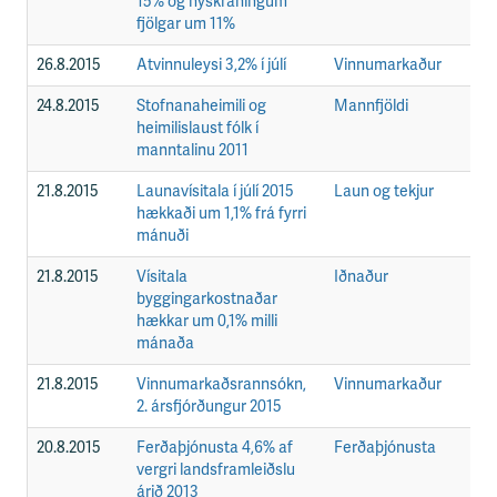
15% og nýskráningum
fjölgar um 11%
26.8.2015
Atvinnuleysi 3,2% í júlí
Vinnumarkaður
F
24.8.2015
Stofnanaheimili og
Mannfjöldi
F
heimilislaust fólk í
manntalinu 2011
21.8.2015
Launavísitala í júlí 2015
Laun og tekjur
F
hækkaði um 1,1% frá fyrri
mánuði
21.8.2015
Vísitala
Iðnaður
F
byggingarkostnaðar
hækkar um 0,1% milli
mánaða
21.8.2015
Vinnumarkaðsrannsókn,
Vinnumarkaður
F
2. ársfjórðungur 2015
20.8.2015
Ferðaþjónusta 4,6% af
Ferðaþjónusta
F
vergri landsframleiðslu
árið 2013