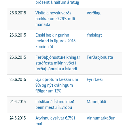
prósent á hálfum áratug
26.6.2015
Vísitala neysluverðs
Verðlag
F
hækkar um 0,26% milli
mánaða
26.6.2015
Enski bæklingurinn
Ýmislegt
F
Iceland in figures 2015
kominn út
26.6.2015
Ferðaþjónustureikningar
Ferðaþjónusta
F
staðfesta mikinn vöxt í
ferðaþjónustu á Íslandi
25.6.2015
Gjaldþrotum fækkar um
Fyrirtæki
F
9% og nýskráningum
fjölgar um 12%
24.6.2015
Lífslíkur á Íslandi með
Mannfjöldi
F
þeim mestu í Evrópu
24.6.2015
Atvinnuleysi var 6,7% í
Vinnumarkaður
F
maí