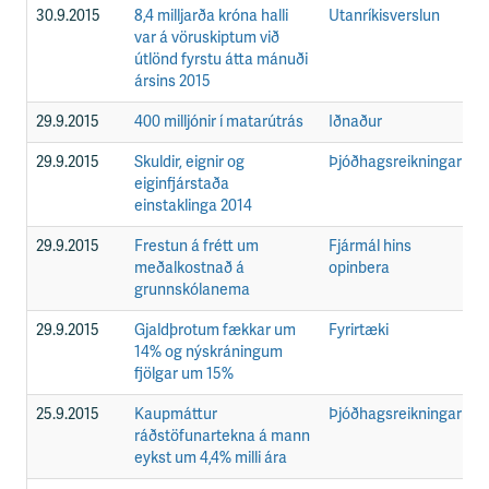
30.9.2015
8,4 milljarða króna halli
Utanríkisverslun
F
var á vöruskiptum við
útlönd fyrstu átta mánuði
ársins 2015
29.9.2015
400 millj­ón­ir í matar­út­rás
Iðnaður
F
29.9.2015
Skuldir, eignir og
Þjóðhagsreikningar
F
eiginfjárstaða
einstaklinga 2014
29.9.2015
Frestun á frétt um
Fjármál hins
F
meðalkostnað á
opinbera
grunnskólanema
29.9.2015
Gjaldþrotum fækkar um
Fyrirtæki
F
14% og nýskráningum
fjölgar um 15%
25.9.2015
Kaupmáttur
Þjóðhagsreikningar
F
ráðstöfunartekna á mann
eykst um 4,4% milli ára