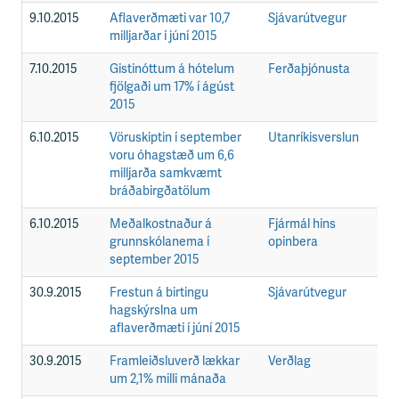
9.10.2015
Aflaverðmæti var 10,7
Sjávarútvegur
F
milljarðar í júní 2015
7.10.2015
Gistinóttum á hótelum
Ferðaþjónusta
F
fjölgaði um 17% í ágúst
2015
6.10.2015
Vöruskiptin í september
Utanríkisverslun
F
voru óhagstæð um 6,6
milljarða samkvæmt
bráðabirgðatölum
6.10.2015
Meðalkostnaður á
Fjármál hins
F
grunnskólanema í
opinbera
september 2015
30.9.2015
Frestun á birtingu
Sjávarútvegur
F
hagskýrslna um
aflaverðmæti í júní 2015
30.9.2015
Framleiðsluverð lækkar
Verðlag
F
um 2,1% milli mánaða