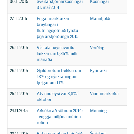
30.11.2015
Sveitarstjórnarkosningar
Kosningar
F
31. maí 2014
27.11.2015
Engar marktækar
Mannfjöldi
F
breytingar í
flutningsjöfnuði fyrstu
þrjá ársfjórðunga 2015
26.11.2015
Vísitala neysluverðs
Verðlag
F
lækkar um 0,35% milli
mánaða
26.11.2015
Gjaldþrotum fækkar um
Fyrirtæki
F
18% og nýskráningum
fjölgar um 11%
25.11.2015
Atvinnuleysi var 3,8% í
Vinnumarkaður
F
október
24.11.2015
Aðsókn að söfnum 2014:
Menning
F
Tveggja milljóna múrinn
rofinn
23.11.2015
Birtingaráætlun fyrir árið
Ýmislegt
F