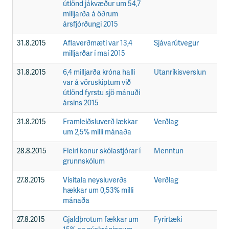
útlönd jákvæður um 54,7
milljarða á öðrum
ársfjórðungi 2015
31.8.2015
Aflaverðmæti var 13,4
Sjávarútvegur
F
milljarðar í maí 2015
31.8.2015
6,4 milljarða króna halli
Utanríkisverslun
F
var á vöruskiptum við
útlönd fyrstu sjö mánuði
ársins 2015
31.8.2015
Framleiðsluverð lækkar
Verðlag
F
um 2,5% milli mánaða
28.8.2015
Fleiri konur skólastjórar í
Menntun
F
grunnskólum
27.8.2015
Vísitala neysluverðs
Verðlag
F
hækkar um 0,53% milli
mánaða
27.8.2015
Gjaldþrotum fækkar um
Fyrirtæki
F