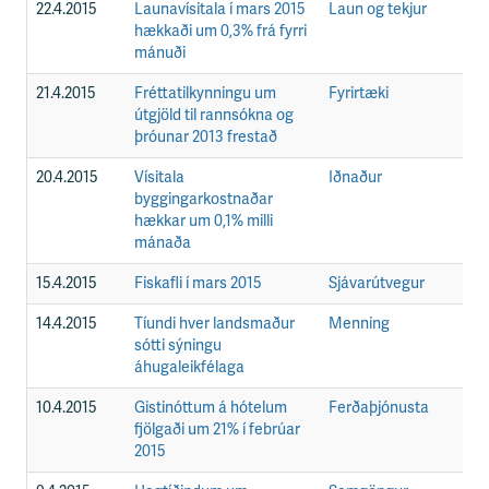
22.4.2015
Launavísitala í mars 2015
Laun og tekjur
F
hækkaði um 0,3% frá fyrri
mánuði
21.4.2015
Fréttatilkynningu um
Fyrirtæki
F
útgjöld til rannsókna og
þróunar 2013 frestað
20.4.2015
Vísitala
Iðnaður
F
byggingarkostnaðar
hækkar um 0,1% milli
mánaða
15.4.2015
Fiskafli í mars 2015
Sjávarútvegur
F
14.4.2015
Tíundi hver landsmaður
Menning
F
sótti sýningu
áhugaleikfélaga
10.4.2015
Gistinóttum á hótelum
Ferðaþjónusta
F
fjölgaði um 21% í febrúar
2015