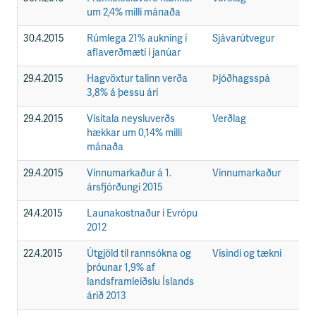
um 2,4% milli mánaða
30.4.2015
Rúmlega 21% aukning í
Sjávarútvegur
F
aflaverðmæti í janúar
29.4.2015
Hagvöxtur talinn verða
Þjóðhagsspá
F
3,8% á þessu ári
29.4.2015
Vísitala neysluverðs
Verðlag
F
hækkar um 0,14% milli
mánaða
29.4.2015
Vinnumarkaður á 1.
Vinnumarkaður
F
ársfjórðungi 2015
24.4.2015
Launakostnaður í Evrópu
F
2012
22.4.2015
Útgjöld til rannsókna og
Vísindi og tækni
F
þróunar 1,9% af
landsframleiðslu Íslands
árið 2013