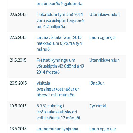
eru úrskurðuð gjaldþrota
22.5.2015
Í lokatölum fyrir árið 2014
Utanríkisverslun
F
voru vöruskiptin hagstæð
um 4,2 milljarða
22.5.2015
Launavísitala í apríl 2015
Laun og tekjur
F
hækkaði um 0,2% frá fyrri
mánuði
21.5.2015
Fréttatilkynningu um
Utanríkisverslun
F
vöruskiptin við útlönd árið
2014 frestað
20.5.2015
Vísitala
Iðnaður
F
byggingarkostnaðar er
óbreytt milli mánaða
19.5.2015
6,3 % aukning í
Fyrirtæki
F
virðisaukaskattskyldri
veltu síðustu 12 mánuði
18.5.2015
Launamunur kynjanna
Laun og tekjur
F