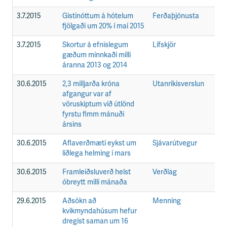
3.7.2015
Gistinóttum á hótelum
Ferðaþjónusta
F
fjölgaði um 20% í maí 2015
3.7.2015
Skortur á efnislegum
Lífskjör
F
gæðum minnkaði milli
áranna 2013 og 2014
30.6.2015
2,3 milljarða króna
Utanríkisverslun
F
afgangur var af
vöruskiptum við útlönd
fyrstu fimm mánuði
ársins
30.6.2015
Aflaverðmæti eykst um
Sjávarútvegur
F
liðlega helming í mars
30.6.2015
Framleiðsluverð helst
Verðlag
F
óbreytt milli mánaða
29.6.2015
Aðsókn að
Menning
F
kvikmyndahúsum hefur
dregist saman um 16