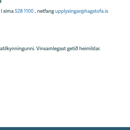
r
 í síma
528 1100
, netfang
upplysingar@hagstofa.is
tatilkynningunni. Vinsamlegast getið heimildar.