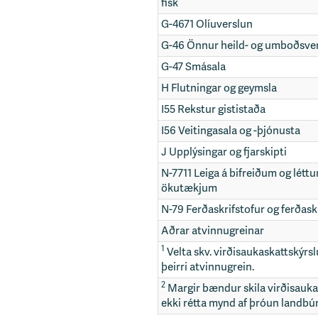
fisk
G-4671 Olíuverslun
G-46 Önnur heild- og umboðsve
G-47 Smásala
H Flutningar og geymsla
I55 Rekstur gististaða
I56 Veitingasala og -þjónusta
J Upplýsingar og fjarskipti
N-7711 Leiga á bifreiðum og lét
ökutækjum
N-79 Ferðaskrifstofur og ferðas
Aðrar atvinnugreinar
1
Velta skv. virðisaukaskattskýrsl
þeirri atvinnugrein.
2
Margir bændur skila virðisaukask
ekki rétta mynd af þróun landbú