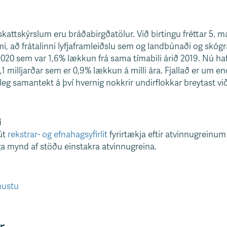
kattskýrslum eru bráðabirgðatölur. Við birtingu fréttar 5. mars
i, að frátalinni lyfjaframleiðslu sem og landbúnaði og skógræ
0 sem var 1,6% lækkun frá sama tímabili árið 2019. Nú hafa n
1,1 milljarðar sem er 0,9% lækkun á milli ára. Fjallað er um e
luleg samantekt á því hvernig nokkrir undirflokkar breytast vi
i
út
rekstrar- og efnahagsyfirlit
fyrirtækja eftir atvinnugreinum
ga mynd af stöðu einstakra atvinnugreina.
nustu