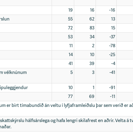
19
16
-16
rslun
55
62
13
72
83
15
53
34
-37
11
2
-78
14
10
-25
41
39
-4
tum vélknúnum
5
3
-41
kipuleggjendur
10
1
-91
77
69
-11
um er birt tímabundið án veltu í lyfjaframleiðslu þar sem verið er a
attskýrslu hálfsárslega og hafa lengri skilafrest en aðrir. Velta á 
naðar.