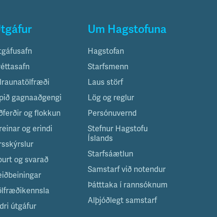
tgáfur
Um Hagstofuna
tgáfusafn
Hagstofan
réttasafn
Starfsmenn
ilraunatölfræði
Laus störf
pið gagnaaðgengi
Lög og reglur
ðferðir og flokkun
Persónuvernd
reinar og erindi
Stefnur Hagstofu
Íslands
rsskýrslur
Starfsáætlun
purt og svarað
Samstarf við notendur
eiðbeiningar
Þátttaka í rannsóknum
ölfræðikennsla
Alþjóðlegt samstarf
dri útgáfur