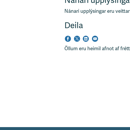
Nánari upplýsinga
Nánari upplýsingar eru veittar
Deila
Öllum eru heimil afnot af frét