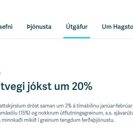
aefni
Þjónusta
Útgáfur
Um Hagsto
1
rútvegi jókst um 20%
ttskýrslum dróst saman um 2% á tímabilinu janúar-febrúar
í smásölu (15%) og nokkrum útflutningsgreinum, s.s. sjávarútv
ta minnkaði mikið í greinum tengdum ferðaþjónustu.