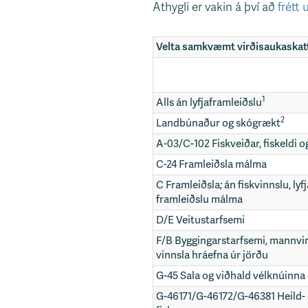
Athygli er vakin á því að
frétt
s
v
æ
Velta samkvæmt virðisaukaskatt
ð
i
1
Alls án lyfjaframleiðslu
2
Landbúnaður og skógrækt
A-03/C-102 Fiskveiðar, fiskeldi o
C-24 Framleiðsla málma
C Framleiðsla; án fiskvinnslu, lyf
framleiðslu málma
D/E Veitustarfsemi
F/B Byggingarstarfsemi, mannvi
vinnsla hráefna úr jörðu
G-45 Sala og viðhald vélknúinna
G-46171/G-46172/G-46381 Heild