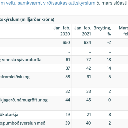
 um veltu samkvæmt virðisaukaskattskýrslum
5. mars síðastli
skýrslum (milljarðar króna)
Jan.-feb.
Jan.-feb.
Breyting,
Mars
2020
2021
%
fe
650
634
-2
..
..
..
g vinnsla sjávarafurða
61
72
18
37
42
14
jaframleiðslu og
58
61
5
32
33
2
rkjagerð, námugröftur og
44
45
0
 ökutækja
19
21
8
- og umboðsverslun með
39
40
2