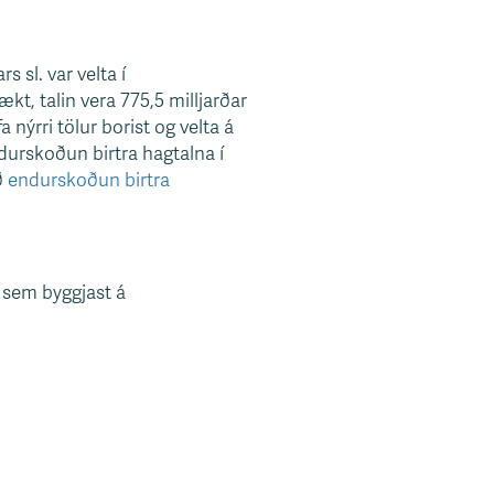
 sl. var velta í
kt, talin vera 775,5 milljarðar
ýrri tölur borist og velta á
ndurskoðun birtra hagtalna í
ð
endurskoðun birtra
 sem byggjast á