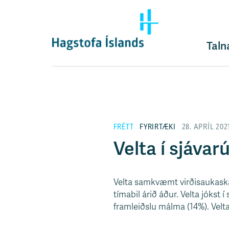
F
l
ý
t
Taln
i
l
e
i
ð
y
FRÉTT
FYRIRTÆKI
28. APRÍL 202
f
i
Velta í sjáva
r
á
e
Velta samkvæmt virðisaukaska
f
tímabil árið áður. Velta jókst 
n
framleiðslu málma (14%). Vel
i
s