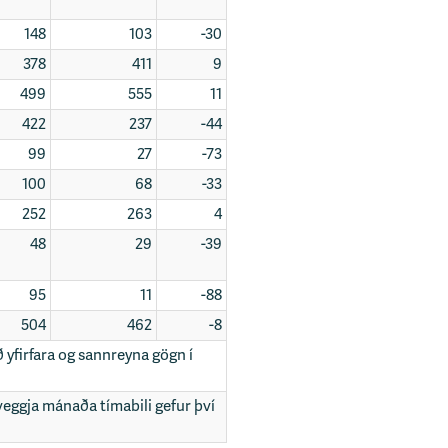
148
103
-30
378
411
9
499
555
11
422
237
-44
99
27
-73
100
68
-33
252
263
4
48
29
-39
95
11
-88
504
462
-8
ð yfirfara og sannreyna gögn í
tveggja mánaða tímabili gefur því