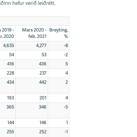
ðinn hefur verið leiðrétt.
 2019 -
Mars 2020 -
Breyting,
b. 2020
feb. 2021
%
4,635
4,277
-8
54
53
-2
416
436
5
228
237
4
434
442
2
193
201
4
365
346
-5
144
146
1
255
252
-1