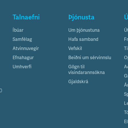
Talnaefni
Þjónusta
Ú
Íbúar
Um þjónustuna
Ú
Samfélag
Hafa samband
F
Atvinnuvegir
Vefskil
T
Efnahagur
Beiðni um sérvinnslu
O
Umhverfi
Gögn til
A
vísindarannsókna
G
Gjaldskrá
Á
0
S
L
T
El