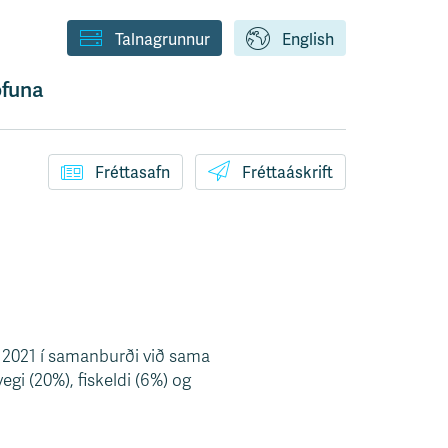
Talnagrunnur
English
funa
Fréttasafn
Fréttaáskrift
 2021 í samanburði við sama
egi (20%), fiskeldi (6%) og