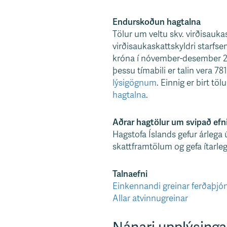
Endurskoðun hagtalna
Tölur um veltu skv. virðisaukas
virðisaukaskattskyldri starfsem
króna í nóvember-desember 202
þessu tímabili er talin vera 78
lýsigögnum
. Einnig er birt tö
hagtalna
.
Aðrar hagtölur um svipað efn
Hagstofa Íslands gefur árlega 
skattframtölum og gefa ítarle
Talnaefni
Einkennandi greinar ferðaþjó
Allar atvinnugreinar