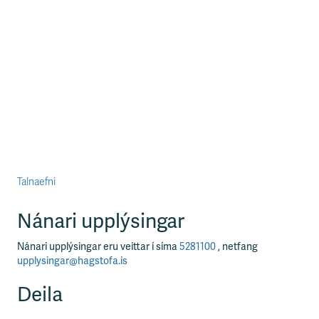
Talnaefni
Nánari upplýsingar
Nánari upplýsingar eru veittar í síma
5281100
, netfang
upplysingar@hagstofa.is
Deila