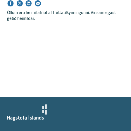
Öllum eru heimil afnot af fréttatilkynningunni. Vinsamlegast
getið heimildar.