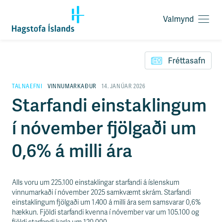
Valmynd
O
p
F
n
l
a
Fréttasafn
ý
v
t
a
i
TALNAEFNI
VINNUMARKAÐUR
14. JANÚAR 2026
l
l
Starfandi einstaklingum
m
e
y
i
n
í nóvember fjölgaði um
ð
d
y
f
0,6% á milli ára
i
r
á
e
Alls voru um 225.100 einstaklingar starfandi á íslenskum
f
vinnumarkaði í nóvember 2025 samkvæmt skrám. Starfandi
n
einstaklingum fjölgaði um 1.400 á milli ára sem samsvarar 0,6%
i
hækkun. Fjöldi starfandi kvenna í nóvember var um 105.100 og