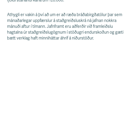
s
fjöldi starfandi karla um 120.000.
s
v
Athygli er vakin á því að um er að ræða bráðabirgðatölur þar sem
æ
mánaðarlegar uppfærslur á staðgreiðsluskrá ná jafnan nokkra
ð
mánuði aftur í tímann. Jafnframt eru aðferðir við framleiðslu
i
hagtalna úr staðgreiðslugögnum í stöðugri endurskoðun og gæti
bætt verklag haft minniháttar áhrif á niðurstöður.