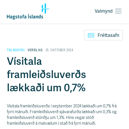
Valmynd
O
p
F
n
l
a
Fréttasafn
ý
v
t
a
i
TALNAEFNI
VERÐLAG
25. OKTÓBER 2024
l
l
Vísitala
m
e
y
i
n
framleiðsluverðs
ð
d
y
f
lækkaði um 0,7%
i
r
á
e
Vísitala framleiðsluverðs í september 2024 lækkaði um 0,7% frá
f
fyrri mánuði. Framleiðsluverð sjávarafurða lækkaði um 0,3% og
n
framleiðsluverð stóriðju um 1,3%. Hins vegar stóð
i
framleiðsluverð á matvælum í stað frá fyrri mánuði.