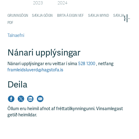
Talnaefni
Nánari upplýsingar
Nánari upplýsingar eru veittar í síma
528 1200
, netfang
framleidsluverd@hagstofa.is
Deila
Öllum eru heimil afnot af fréttatilkynningunni. Vinsamlegast
getið heimildar.