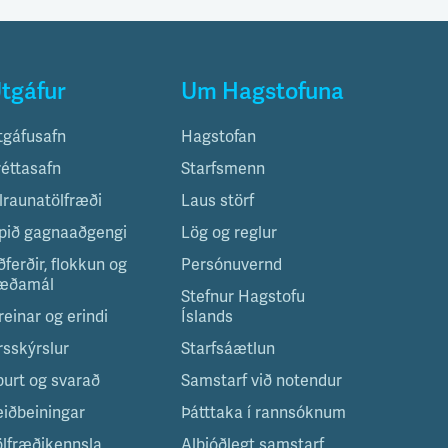
tgáfur
Um Hagstofuna
tgáfusafn
Hagstofan
réttasafn
Starfsmenn
ilraunatölfræði
Laus störf
pið gagnaaðgengi
Lög og reglur
ðferðir, flokkun og
Persónuvernd
æðamál
Stefnur Hagstofu
reinar og erindi
Íslands
rsskýrslur
Starfsáætlun
purt og svarað
Samstarf við notendur
eiðbeiningar
Þátttaka í rannsóknum
ölfræðikennsla
Alþjóðlegt samstarf