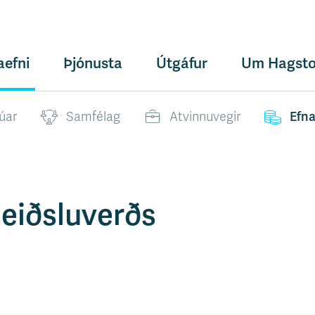
aefni
Þjónusta
Útgáfur
Um Hagsto
úar
Samfélag
Atvinnuvegir
Efn
leiðsluverðs