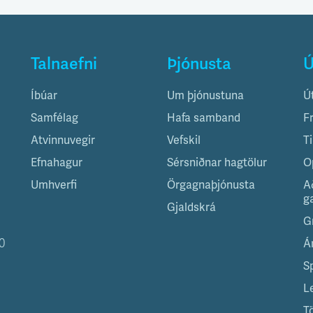
Talnaefni
Þjónusta
Ú
Íbúar
Um þjónustuna
Ú
Samfélag
Hafa samband
F
Atvinnuvegir
Vefskil
T
Efnahagur
Sérsniðnar hagtölur
O
Umhverfi
Örgagnaþjónusta
A
g
Gjaldskrá
G
0
Á
S
L
T