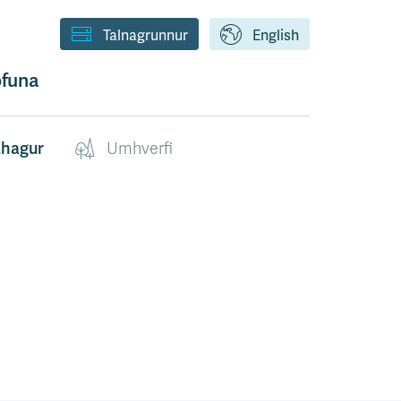
Talnagrunnur
English
funa
ahagur
Umhverfi