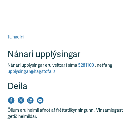
Talnaefni
Nánari upplýsingar
Nánari upplýsingar eru veittar í síma
5281100
, netfang
upplysingar@hagstofa.is
Deila
Öllum eru heimil afnot af fréttatilkynningunni. Vinsamlegast
getið heimildar.