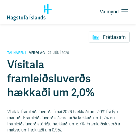
Valmynd
O
p
F
n
l
a
Fréttasafn
ý
v
t
a
i
TALNAEFNI
VERÐLAG
24. JÚNÍ 2026
l
l
Vísitala
m
e
y
i
n
framleiðsluverðs
ð
d
y
f
hækkaði um 2,0%
i
r
á
e
Vísitala framleiðsluverðs í maí 2026 hækkaði um 2,0% frá fyrri
f
mánuði. Framleiðsluverð sjávarafurða lækkaði um 0,2% en
n
framleiðsluverð stóriðju hækkaði um 6,7%. Framleiðsluverð á
i
matvælum hækkaði um 0,9%.