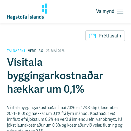
Valmynd
O
p
F
n
l
a
Fréttasafn
ý
v
t
a
i
TALNAEFNI
VERÐLAG
22. MAÍ 2026
l
l
Vísitala
m
e
y
i
n
byggingarkostnaðar
ð
d
y
f
hækkar um 0,1%
i
r
á
e
Vísitala byggingarkostnaðar í maí 2026 er 128.8 stig (desember
f
2021=100) og hækkar um 0,1% frá fyrri mánuði. Kostnaður við
n
innflutt efni jókst um 0,2% en verð á innlendu efni var óbreytt. Þá
i
jókst launakostnaður um 0,3% og kostnaður við vélar, flutning og