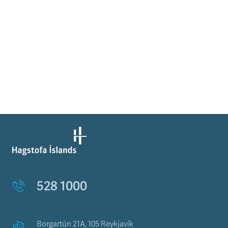
528 1000
Borgartún 21A, 105 Reykjavík