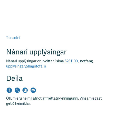
Talnaefni
Nánari upplýsingar
Nánari upplýsingar eru veittar í síma
5281100
, netfang
upplysingar@hagstofa.is
Deila
Öllum eru heimil afnot af fréttatilkynningunni. Vinsamlegast
getið heimildar.