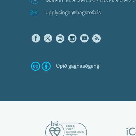
Mán-fim kl. 9.00-16.00 / Fös kl. 9.00-12.0
upplysingar@hagstofa.is
Opið gagnaaðgengi