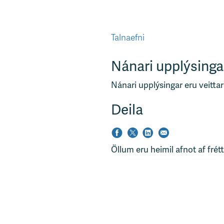
Talnaefni
Nánari upplýsinga
Nánari upplýsingar eru veittar
Deila
Öllum eru heimil afnot af frét