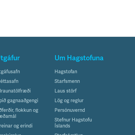
tgáfur
Um Hagstofuna
tgáfusafn
Hagstofan
réttasafn
Starfsmenn
ilraunatölfræði
Laus störf
pið gagnaaðgengi
Lög og reglur
ðferðir, flokkun og
Persónuvernd
æðamál
Stefnur Hagstofu
reinar og erindi
Íslands