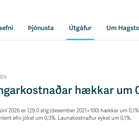
aefni
Þjónusta
Útgáfur
Um Hagsto
2026
ingarkostnaðar hækkar um 
júní 2026 er 129.0 stig (desember 2021=100) hækkar um 0,1% 
innlent efni jókst um 0,3%. Launakostnaður eykst um 0,1%.