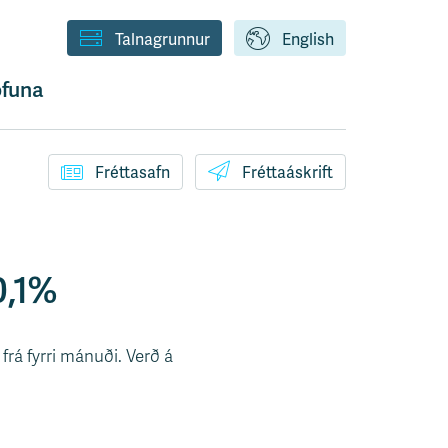
Talnagrunnur
English
funa
Fréttasafn
Fréttaáskrift
0,1%
frá fyrri mánuði. Verð á