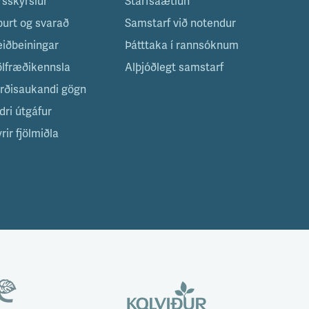
rsskýrslur
Starfsáætlun
purt og svarað
Samstarf við notendur
eiðbeiningar
Þátttaka í rannsóknum
ölfræðikennsla
Alþjóðlegt samstarf
irðisaukandi gögn
dri útgáfur
rir fjölmiðla