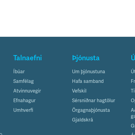
Talnaefni
Þjónusta
Ú
Íbúar
Um þjónustuna
Ú
Samfélag
Hafa samband
F
Atvinnuvegir
Vefskil
T
Efnahagur
Sérsniðnar hagtölur
O
Umhverfi
Örgagnaþjónusta
A
g
Gjaldskrá
G