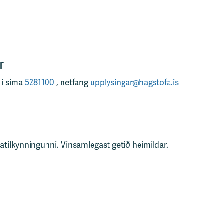
r
 í síma
5281100
, netfang
upplysingar@hagstofa.is
tatilkynningunni. Vinsamlegast getið heimildar.