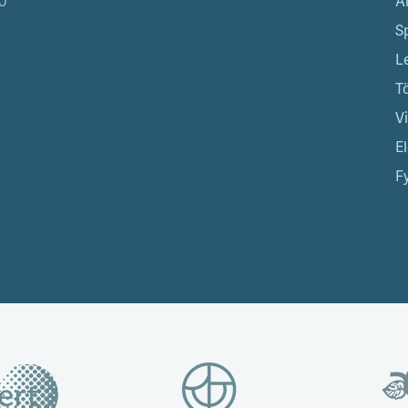
0
Á
S
L
T
V
El
Fy