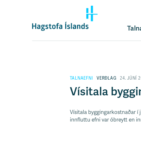
F
l
ý
t
Taln
i
l
e
i
ð
y
TALNAEFNI
VERÐLAG
24. JÚNÍ 
f
i
Vísitala bygg
r
á
e
Vísitala byggingarkostnaðar í 
f
innfluttu efni var óbreytt en 
n
i
s