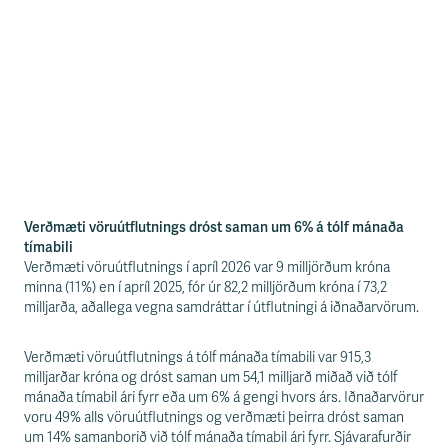
Verðmæti vöruútflutnings dróst saman um 6% á tólf mánaða
tímabili
Verðmæti vöruútflutnings í apríl 2026 var 9 milljörðum króna
minna (11%) en í apríl 2025, fór úr 82,2 milljörðum króna í 73,2
milljarða, aðallega vegna samdráttar í útflutningi á iðnaðarvörum.
Verðmæti vöruútflutnings á tólf mánaða tímabili var 915,3
milljarðar króna og dróst saman um 54,1 milljarð miðað við tólf
mánaða tímabil ári fyrr eða um 6% á gengi hvors árs. Iðnaðarvörur
voru 49% alls vöruútflutnings og verðmæti þeirra dróst saman
um 14% samanborið við tólf mánaða tímabil ári fyrr. Sjávarafurðir