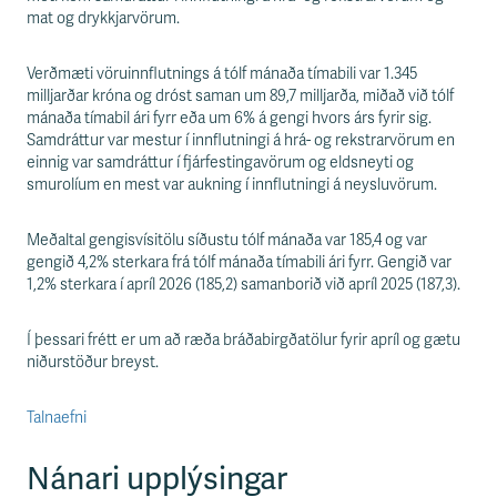
mat og drykkjarvörum.
Verðmæti vöruinnflutnings á tólf mánaða tímabili var 1.345
milljarðar króna og dróst saman um 89,7 milljarða, miðað við tólf
mánaða tímabil ári fyrr eða um 6% á gengi hvors árs fyrir sig.
Samdráttur var mestur í innflutningi á hrá- og rekstrarvörum en
einnig var samdráttur í fjárfestingavörum og eldsneyti og
smurolíum en mest var aukning í innflutningi á neysluvörum.
Meðaltal gengisvísitölu síðustu tólf mánaða var 185,4 og var
gengið 4,2% sterkara frá tólf mánaða tímabili ári fyrr. Gengið var
1,2% sterkara í apríl 2026 (185,2) samanborið við apríl 2025 (187,3).
Í þessari frétt er um að ræða bráðabirgðatölur fyrir apríl og gætu
niðurstöður breyst.
Talnaefni
Nánari upplýsingar