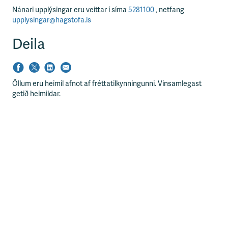
Nánari upplýsingar eru veittar í síma
5281100
, netfang
upplysingar@hagstofa.is
Deila
Öllum eru heimil afnot af fréttatilkynningunni. Vinsamlegast
getið heimildar.