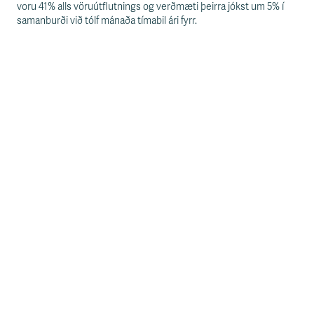
voru 41% alls vöruútflutnings og verðmæti þeirra jókst um 5% í
samanburði við tólf mánaða tímabil ári fyrr.