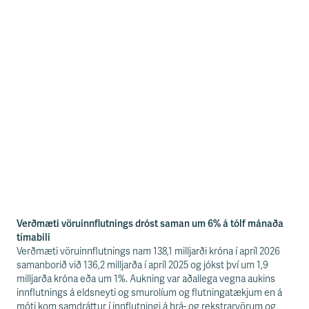
Verðmæti vöruinnflutnings dróst saman um 6% á tólf mánaða
tímabili
Verðmæti vöruinnflutnings nam 138,1 milljarði króna í apríl 2026
samanborið við 136,2 milljarða í apríl 2025 og jókst því um 1,9
milljarða króna eða um 1%. Aukning var aðallega vegna aukins
innflutnings á eldsneyti og smurolíum og flutningatækjum en á
móti kom samdráttur í innflutningi á hrá- og rekstrarvörum og