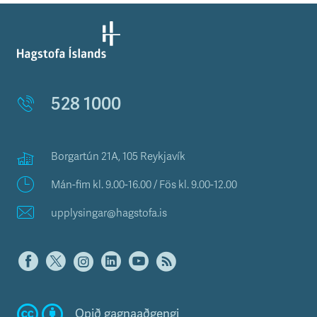
528 1000
Borgartún 21A, 105 Reykjavík
Mán-fim kl. 9.00-16.00 / Fös kl. 9.00-12.00
upplysingar@hagstofa.is
Opið gagnaaðgengi