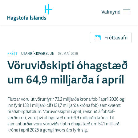
Valmynd
O
p
F
n
l
a
Fréttasafn
ý
v
t
a
i
FRÉTT
UTANRÍKISVERSLUN
08. MAÍ 2026
l
l
Vöruviðskipti óhagstæð
m
e
y
i
n
um 64,9 milljarða í apríl
ð
d
y
f
i
Fluttar voru út vörur fyrir 73,2 milljarða króna fob í apríl 2026 og
r
inn fyrir 138,1 milljarð cif (131,7 milljarða króna fob) samkvæmt
á
bráðabirgðatölum. Vöruviðskiptin í apríl, reiknuð á fob/cif-
e
verðmæti, voru því óhagstæð um 64,9 milljarða króna. Til
f
samanburðar voru vöruviðskiptin óhagstæð um 54,1 milljarð
n
króna í apríl 2025 á gengi hvors árs fyrir sig.
i