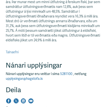
ára. Þar munar mest um minni útflutning á ferskum fiski, þar sem
samdráttur útflutningsverðmætis nam 12,8%, auk þess sem
útflutningur á lýsi minnkaði um 48,5%. Samdráttur í
útflutningsverðmæti iðnaðarvara reyndist vera 16,3% á milli ára.
Mest dró úr verðmæti útflutnings annarra iðnaðarvara, eða um
31,2%, auk þess sem útflutningsverðmæti kísiljárns minnkaði um
25,7%. Á móti þessum samdrætti jókst útflutningur á eldisfiski,
hvort sem litið er til verðmætis eða magns. Útflutningsverðmæti
eldisfisks jókst um 24,9% á milli ára.
Talnaefni
Nánari upplýsingar
Nánari upplýsingar eru veittar í síma
5281100
, netfang
upplysingar@hagstofa.is
Deila