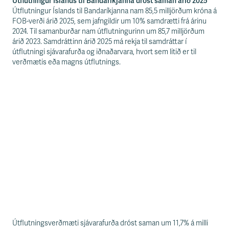
Útflutningur Íslands til Bandaríkjanna dróst saman árið 2025
Útflutningur Íslands til Bandaríkjanna nam 85,5 milljörðum króna á
FOB-verði árið 2025, sem jafngildir um 10% samdrætti frá árinu
2024. Til samanburðar nam útflutningurinn um 85,7 milljörðum
árið 2023. Samdráttinn árið 2025 má rekja til samdráttar í
útflutningi sjávarafurða og iðnaðarvara, hvort sem litið er til
verðmætis eða magns útflutnings.
Útflutningsverðmæti sjávarafurða dróst saman um 11,7% á milli