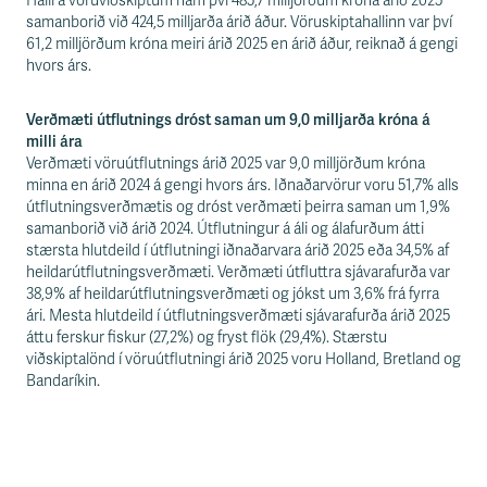
s
Halli á vöruviðskiptum nam því 485,7 milljörðum króna árið 2025
s
samanborið við 424,5 milljarða árið áður. Vöruskiptahallinn var því
v
61,2 milljörðum króna meiri árið 2025 en árið áður, reiknað á gengi
æ
hvors árs.
ð
i
Verðmæti útflutnings dróst saman um 9,0 milljarða króna á
milli ára
Verðmæti vöruútflutnings árið 2025 var 9,0 milljörðum króna
minna en árið 2024 á gengi hvors árs. Iðnaðarvörur voru 51,7% alls
útflutningsverðmætis og dróst verðmæti þeirra saman um 1,9%
samanborið við árið 2024. Útflutningur á áli og álafurðum átti
stærsta hlutdeild í útflutningi iðnaðarvara árið 2025 eða 34,5% af
heildarútflutningsverðmæti. Verðmæti útfluttra sjávarafurða var
38,9% af heildarútflutningsverðmæti og jókst um 3,6% frá fyrra
ári. Mesta hlutdeild í útflutningsverðmæti sjávarafurða árið 2025
áttu ferskur fiskur (27,2%) og fryst flök (29,4%). Stærstu
viðskiptalönd í vöruútflutningi árið 2025 voru Holland, Bretland og
Bandaríkin.