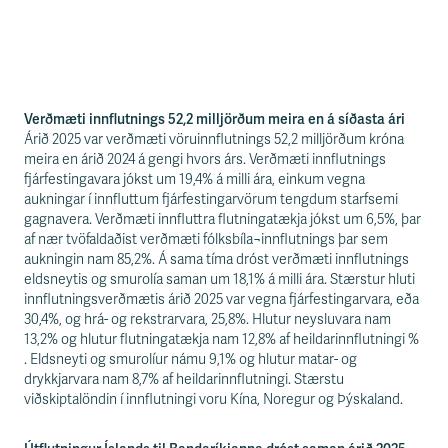
Verðmæti innflutnings 52,2 milljörðum meira en á síðasta ári
Árið 2025 var verðmæti vöruinnflutnings 52,2 milljörðum króna
meira en árið 2024 á gengi hvors árs. Verðmæti innflutnings
fjárfestingavara jókst um 19,4% á milli ára, einkum vegna
aukningar í innfluttum fjárfestingarvörum tengdum starfsemi
gagnavera. Verðmæti innfluttra flutningatækja jókst um 6,5%, þar
af nær tvöfaldaðist verðmæti fólksbíla¬innflutnings þar sem
aukningin nam 85,2%. Á sama tíma dróst verðmæti innflutnings
eldsneytis og smurolía saman um 18,1% á milli ára. Stærstur hluti
innflutningsverðmætis árið 2025 var vegna fjárfestingarvara, eða
30,4%, og hrá- og rekstrarvara, 25,8%. Hlutur neysluvara nam
13,2% og hlutur flutningatækja nam 12,8% af heildarinnflutningi %
. Eldsneyti og smurolíur námu 9,1% og hlutur matar- og
drykkjarvara nam 8,7% af heildarinnflutningi. Stærstu
viðskiptalöndin í innflutningi voru Kína, Noregur og Þýskaland.