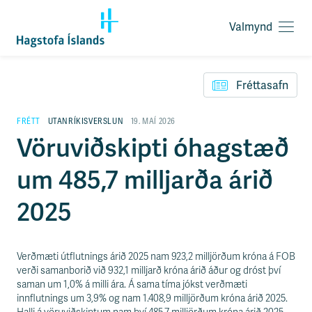
Valmynd
O
p
F
n
l
a
Fréttasafn
ý
v
t
a
i
FRÉTT
UTANRÍKISVERSLUN
19. MAÍ 2026
l
l
Vöruviðskipti óhagstæð
m
e
y
i
n
um 485,7 milljarða árið
ð
d
y
f
2025
i
r
á
e
Verðmæti útflutnings árið 2025 nam 923,2 milljörðum króna á FOB
f
verði samanborið við 932,1 milljarð króna árið áður og dróst því
n
saman um 1,0% á milli ára. Á sama tíma jókst verðmæti
i
innflutnings um 3,9% og nam 1.408,9 milljörðum króna árið 2025.