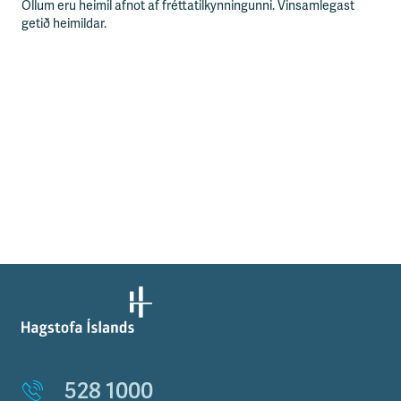
Öllum eru heimil afnot af fréttatilkynningunni. Vinsamlegast
getið heimildar.
528 1000