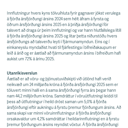
Innflutningur hvers kyns tölvuíhluta fyrir gagnaver jókst verulega
á fjórða ársfjórðungi ársins 2024 sem hélt áfram á fyrsta og
öðrum ársfjórðungi ársins 2025 en á þriðja ársfjórðungi fór
talsvert að draga úr þeim innflutningi og var hann hlutfallslega lítill
á fjórða ársfjórðungi ársins 2025 og litar þetta niðurstöðu hvers
ársfjórðungs að talsverðu leyti í fjármunamyndun. Eins og í
einkaneyslu myndaðist hvati til fjárfestinga í bifreiðakaupum er
leið á árið og er áætlað að fjármunamyndun ársins í bifreiðum hafi
aukist um 72% á árinu 2025.
Utanríkisverslun
Áætlað er að vöru- og þjónustuviðskipti við útlönd hafi verið
neikvæð um 24 milljarða króna á fjórða ársfjórðungi 2025 sem er
töluvert minni halli en á sama ársfjórðungi fyrra árs þegar hann
nam 44,2 milljörðum króna. Samdráttur í vöruútflutningi leiddi til
þess að útflutningur í heild dróst saman um 5,0% á fjórða
ársfjórðungi eftir aukningu á fyrstu þremur fjórðungum ársins. Að
sama skapi var minni vöruinnflutningur á fjórða ársfjórðungi
orsakavaldur um 4,2% samdráttar í heildarinnflutningi en á fyrstu
þremur fjórðungum ársins reyndist vöxtur. Á fjórða ársfjórðungi