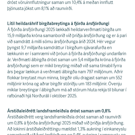
dróst vöruinnflutningur saman um 10,4% á meðan innflutt
þjónusta jókst um 8,1% að raunvirði.
Lítil heildaráhrif birgðabreytinga á fjórða ársfjórðungi
Á fjórða ársfjórðungi 2025 lækkaði heildarverðmæti birgða um
15,9 milljarða króna samanborið við þriðja ársfjórðung og er á pari
við samdrátt á milli sömu ársfjórðunga árið 2024. Hér vegur
þyngst 9,7 milljarða samdráttur í birgðum sjávarafurða en
lækkunin er í samræmi við þróun á fjórða ársfjórðungi undanfarin
ár. Verðmæti álbirgða dróst saman um 5,4 milljarða króna á fjórða
ársfjórðungi sem er mikil breyting miðað við sama tímabil fyrra
árs þegar lækkun á verðmæti álbirgða nam 797 milljónum. Aðrir
flokkar breytast mun minna, birgðir olíu dragast saman um 552
milljónir króna og aðrar birgðir stóriðju um 183 milljónir. Óvenju
miklar breytingar í álbirgðum má að stórum hluta rekja til bilunar í
rafbúnaði hjá Norðuráli í október 2025.
Árstíðaleiðrétt landsframleiðsla dróst saman um 0,8%
Árstíðaleiðrétt verg landsframleiðsla dróst saman að raunvirði
um 0,8% á fjórða ársfjórðungi 2025 miðað við þriðja ársfjórðung.
Að lokinni árstíðaleiðréttingu mældist 1,3% aukning í einkaneyslu