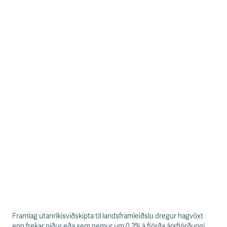
Framlag utanríkisviðskipta til landsframleiðslu dregur hagvöxt
enn frekar niður eða sem nemur um 0,3% á fjórða ársfjórðungi.