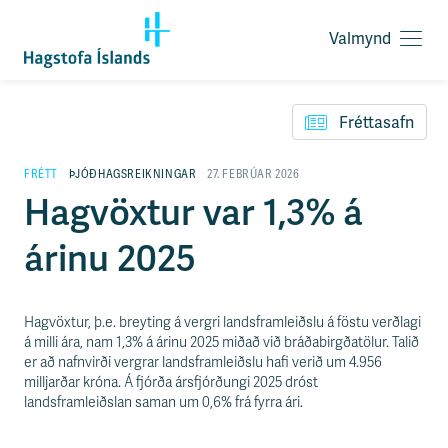
Valmynd
O
p
F
n
l
a
Fréttasafn
ý
v
t
a
i
FRÉTT
ÞJÓÐHAGSREIKNINGAR
27. FEBRÚAR 2026
l
l
Hagvöxtur var 1,3% á
m
e
y
i
n
árinu 2025
ð
d
y
f
i
Hagvöxtur, þ.e. breyting á vergri landsframleiðslu á föstu verðlagi
r
á milli ára, nam 1,3% á árinu 2025 miðað við bráðabirgðatölur. Talið
á
er að nafnvirði vergrar landsframleiðslu hafi verið um 4.956
e
milljarðar króna. Á fjórða ársfjórðungi 2025 dróst
f
landsframleiðslan saman um 0,6% frá fyrra ári.
n
i