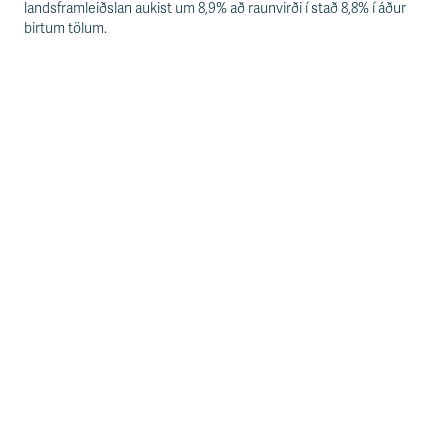
landsframleiðslan aukist um 8,9% að raunvirði í stað 8,8% í áður
birtum tölum.