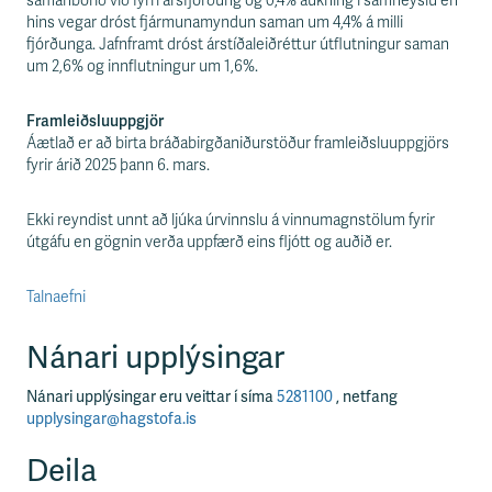
samanborið við fyrri ársfjórðung og 0,4% aukning í samneyslu en
hins vegar dróst fjármunamyndun saman um 4,4% á milli
fjórðunga. Jafnframt dróst árstíðaleiðréttur útflutningur saman
um 2,6% og innflutningur um 1,6%.
Framleiðsluuppgjör
Áætlað er að birta bráðabirgðaniðurstöður framleiðsluuppgjörs
fyrir árið 2025 þann 6. mars.
Ekki reyndist unnt að ljúka úrvinnslu á vinnumagnstölum fyrir
útgáfu en gögnin verða uppfærð eins fljótt og auðið er.
Talnaefni
Nánari upplýsingar
Nánari upplýsingar eru veittar í síma
5281100
, netfang
upplysingar@hagstofa.is
Deila