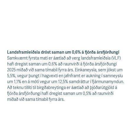
Landsframleiðsla dróst saman um 0,6% á fjórða ársfjórðungi
Samkvæmt fyrsta mati er áætlað að verg landsframleiðsla (VLF)
hafi dregist saman um 0,6% að raunvirði á fjórða ársfjórðungi
2025 miðað við sama tímabil fyrra árs. Einkaneysla, sem jókst um
5,5%, vegur þungt í hagvexti en jafnframt er aukning í samneyslu
um 1,1% en á móti vegur um 12,5% samdráttur í fjármunamyndun.
Að teknu tilliti til birgðabreytinga er áætlað að þjóðarútgjöld á
fjórða ársfjórðungi hafi dregist saman um 0,5% að raunvirði
miðað við sama tímabil fyrra árs.