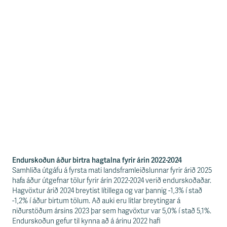
Endurskoðun áður birtra hagtalna fyrir árin 2022-2024
Samhliða útgáfu á fyrsta mati landsframleiðslunnar fyrir árið 2025
hafa áður útgefnar tölur fyrir árin 2022-2024 verið endurskoðaðar.
Hagvöxtur árið 2024 breytist lítillega og var þannig -1,3% í stað
-1,2% í áður birtum tölum. Að auki eru litlar breytingar á
niðurstöðum ársins 2023 þar sem hagvöxtur var 5,0% í stað 5,1%.
Endurskoðun gefur til kynna að á árinu 2022 hafi