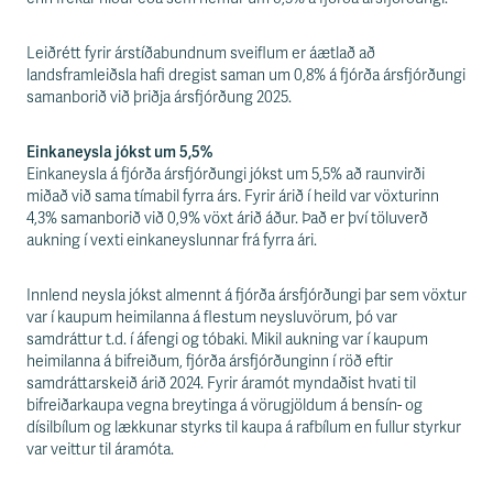
Leiðrétt fyrir árstíðabundnum sveiflum er áætlað að
landsframleiðsla hafi dregist saman um 0,8% á fjórða ársfjórðungi
samanborið við þriðja ársfjórðung 2025.
Einkaneysla jókst um 5,5%
Einkaneysla á fjórða ársfjórðungi jókst um 5,5% að raunvirði
miðað við sama tímabil fyrra árs. Fyrir árið í heild var vöxturinn
4,3% samanborið við 0,9% vöxt árið áður. Það er því töluverð
aukning í vexti einkaneyslunnar frá fyrra ári.
Innlend neysla jókst almennt á fjórða ársfjórðungi þar sem vöxtur
var í kaupum heimilanna á flestum neysluvörum, þó var
samdráttur t.d. í áfengi og tóbaki. Mikil aukning var í kaupum
heimilanna á bifreiðum, fjórða ársfjórðunginn í röð eftir
samdráttarskeið árið 2024. Fyrir áramót myndaðist hvati til
bifreiðarkaupa vegna breytinga á vörugjöldum á bensín- og
dísilbílum og lækkunar styrks til kaupa á rafbílum en fullur styrkur
var veittur til áramóta.