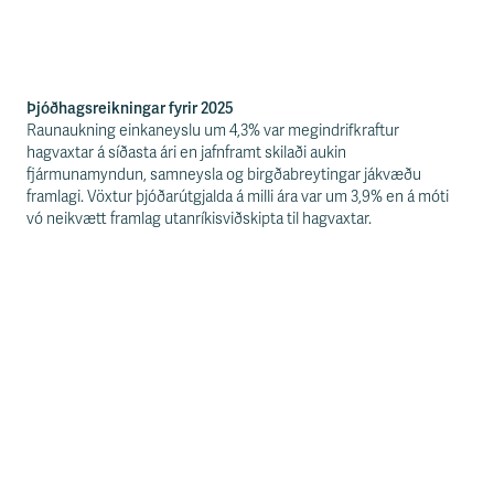
Þjóðhagsreikningar fyrir 2025
Raunaukning einkaneyslu um 4,3% var megindrifkraftur
hagvaxtar á síðasta ári en jafnframt skilaði aukin
fjármunamyndun, samneysla og birgðabreytingar jákvæðu
framlagi. Vöxtur þjóðarútgjalda á milli ára var um 3,9% en á móti
vó neikvætt framlag utanríkisviðskipta til hagvaxtar.