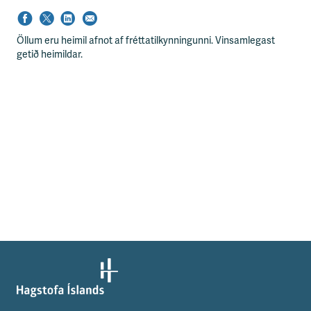
Öllum eru heimil afnot af fréttatilkynningunni. Vinsamlegast
getið heimildar.