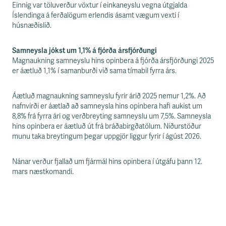
Einnig var töluverður vöxtur í einkaneyslu vegna útgjalda
Íslendinga á ferðalögum erlendis ásamt vægum vexti í
húsnæðislið.
Samneysla jókst um 1,1% á fjórða ársfjórðungi
Magnaukning samneyslu hins opinbera á fjórða ársfjórðungi 2025
er áætluð 1,1% í samanburði við sama tímabil fyrra árs.
Áætluð magnaukning samneyslu fyrir árið 2025 nemur 1,2%. Að
nafnvirði er áætlað að samneysla hins opinbera hafi aukist um
8,8% frá fyrra ári og verðbreyting samneyslu um 7,5%. Samneysla
hins opinbera er áætluð út frá bráðabirgðatölum. Niðurstöður
munu taka breytingum þegar uppgjör liggur fyrir í ágúst 2026.
Nánar verður fjallað um fjármál hins opinbera í útgáfu þann 12.
mars næstkomandi.