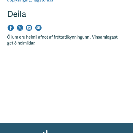
upplysingar@hagstofa.is
Deila
Öllum eru heimil afnot af fréttatilkynningunni. Vinsamlegast
getið heimildar.