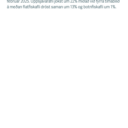
s
febrúar 2025. Uppsjávarafli jókst um 22% miðað við fyrra tímabilið
s
á meðan flatfiskafli dróst saman um 13% og botnfiskafli um 1%.
v
æ
ð
i