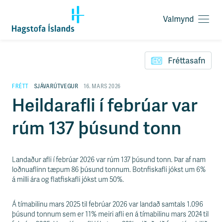
Valmynd
O
p
F
n
l
a
Fréttasafn
ý
v
t
a
i
FRÉTT
SJÁVARÚTVEGUR
16. MARS 2026
l
l
Heildarafli í febrúar var
m
e
y
i
n
rúm 137 þúsund tonn
ð
d
y
f
i
Landaður afli í febrúar 2026 var rúm 137 þúsund tonn. Þar af nam
r
loðnuaflinn tæpum 86 þúsund tonnum. Botnfiskafli jókst um 6%
á
á milli ára og flatfiskafli jókst um 50%.
e
f
n
Á tímabilinu mars 2025 til febrúar 2026 var landað samtals 1.096
i
þúsund tonnum sem er 11% meiri afli en á tímabilinu mars 2024 til