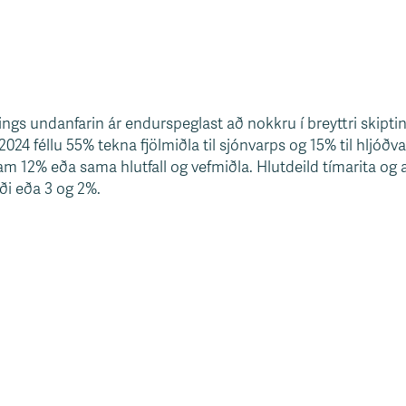
ngs undanfarin ár endurspeglast að nokkru í breyttri skipting
2024 féllu 55% tekna fjölmiðla til sjónvarps og 15% til hljóðv
am 12% eða sama hlutfall og vefmiðla. Hlutdeild tímarita og
i eða 3 og 2%.