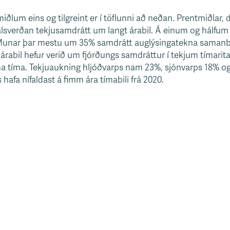
 miðlum eins og tilgreint er í töflunni að neðan. Prentmiðlar,
lsverðan tekjusamdrátt um langt árabil. Á einum og hálfum 
unar þar mestu um 35% samdrátt auglýsingatekna samanbo
árabil hefur verið um fjórðungs samdráttur í tekjum tímarita
ma tíma. Tekjuaukning hljóðvarps nam 23%, sjónvarps 18% og 
 hafa nífaldast á fimm ára tímabili frá 2020.