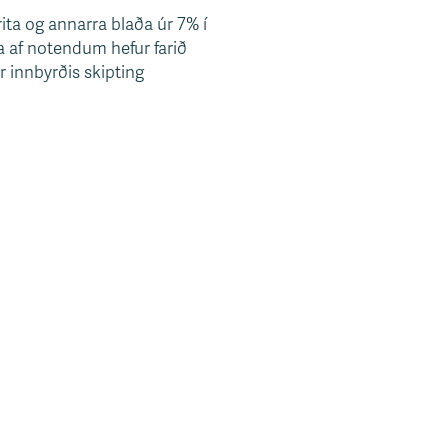
ita og annarra blaða úr 7% í
a af notendum hefur farið
r innbyrðis skipting