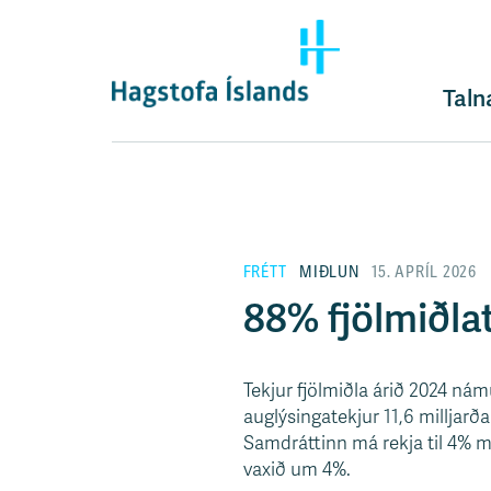
F
l
ý
t
Taln
i
l
e
i
ð
y
FRÉTT
MIÐLUN
15. APRÍL 2026
f
i
88% fjölmiðlat
r
á
e
Tekjur fjölmiðla árið 2024 nám
f
auglýsingatekjur 11,6 milljarð
n
Samdráttinn má rekja til 4% m
i
vaxið um 4%.
s