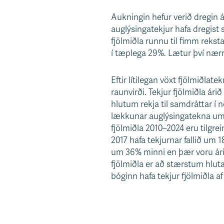
s
Aukningin hefur verið dregin 
v
auglýsingatekjur hafa dregist
æ
fjölmiðla runnu til fimm rekstar
ð
í tæplega 29%. Lætur því nærri 
i
Eftir lítilegan vöxt fjölmiðlat
raunvirði. Tekjur fjölmiðla ár
hlutum rekja til samdráttar í
lækkunar auglýsingatekna um 2
fjölmiðla 2010–2024 eru tilgrei
2017 hafa tekjurnar fallið um
um 36% minni en þær voru ári
fjölmiðla er að stærstum hluta 
bóginn hafa tekjur fjölmiðla 