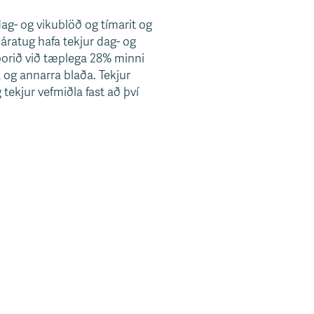
 dag- og vikublöð og tímarit og
áratug hafa tekjur dag- og
rið við tæplega 28% minni
 og annarra blaða. Tekjur
tekjur vefmiðla fast að því