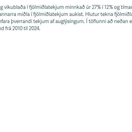
og vikublaða í fjölmiðlatekjum minnkað úr 27% í 12% og tímar
nnarra miðla í fjölmiðlatekjum aukist. Hlutur tekna fjölmiðl
mfara þverrandi tekjum af auglýsingum. Í töflunni að neðan e
d frá 2010 til 2024.