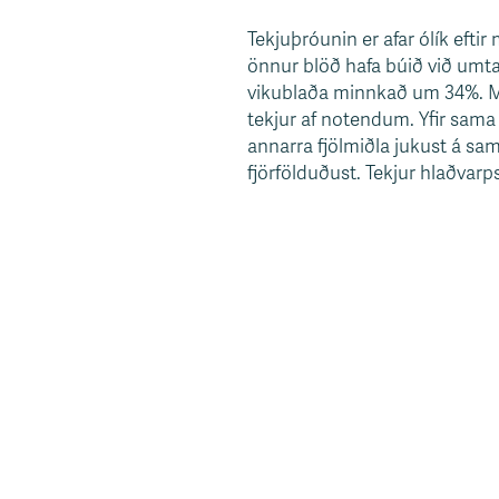
Tekjuþróunin er afar ólík eftir
önnur blöð hafa búið við umta
vikublaða minnkað um 34%. M
tekjur af notendum. Yfir sama 
annarra fjölmiðla jukust á sa
fjörfölduðust. Tekjur hlaðvarps