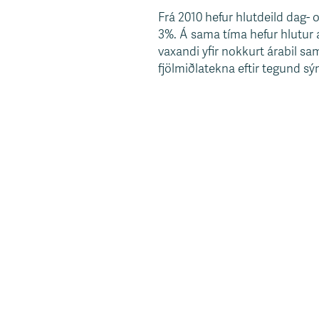
Frá 2010 hefur hlutdeild dag- 
3%. Á sama tíma hefur hlutur a
vaxandi yfir nokkurt árabil sa
fjölmiðlatekna eftir tegund sýn