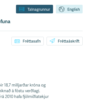
Talnagrunnur
English
funa
Fréttasafn
Fréttaáskrift
r 18,7 milljarðar króna og
iknað á föstu verðlagi.
á 2010 hafa fjölmiðlatekjur