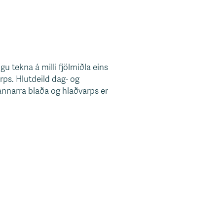
u tekna á milli fjölmiðla eins
arps. Hlutdeild dag- og
 annarra blaða og hlaðvarps er