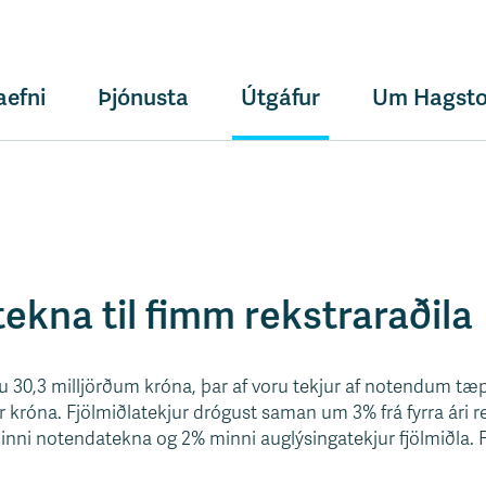
aefni
Þjónusta
Útgáfur
Um Hagsto
ekna til fimm rekstraraðila
u 30,3 milljörðum króna, þar af voru tekjur af notendum tæpi
ar króna. Fjölmiðlatekjur drógust saman um 3% frá fyrra ári re
inni notendatekna og 2% minni auglýsingatekjur fjölmiðla. Fr