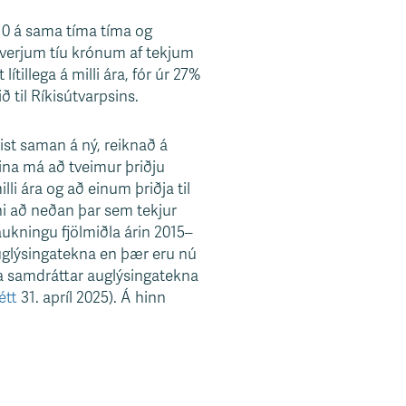
10 á sama tíma tíma og
 hverjum tíu krónum af tekjum
ítillega á milli ára, fór úr 27%
ð til Ríkisútvarpsins.
gist saman á ný, reiknað á
nina má að tveimur þriðju
i ára og að einum þriðja til
ni að neðan þar sem tekjur
uaukningu fjölmiðla árin 2015–
auglýsingatekna en þær eru nú
a samdráttar auglýsingatekna
étt
31. apríl 2025). Á hinn