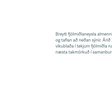
Breytt fjölmiðlaneysla almenni
og taflan að neðan sýnir. Árið 
vikublaða í tekjum fjölmiðla n
næsta takmörkuð í samanburð