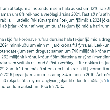
áfram af tekjum af notendum sem hafa aukist um 12% frá 20
 saman um 8% reiknað á verðlagi ársins 2024. Fast að níu af
aðila. Hlutdeild Ríkisútvarpsins í tekjum fjölmiðla 2024 jókst l
að þrjár krónur af hverjum tíu af tekjum fjölmiðla hafi runni
ekna í kjölfar kórónaveirufaraldursins hafa tekjur fjölmiðla dre
ið 2024 minnkuðu um einn milljarð króna frá fyrra ári. Lækku
 notendatekjum sem drógust saman um 746 milljónir króna mill
62 milljónir króna. Þróun fjölmiðlatekna er sýnd í myndin
ndar sem vísitala reiknuð á föstu verðlagi. Eftir nokkra tekj
 18%. Samdráttinn má að stærstum hluta rekja til þverrandi 
ð 2016 þegar þær voru mestar og 8% minni en 2010. Ástæð
að rekja til útstreymis auglýsingafjár til erlendra aðila (sjá
fr
af notendum aukist um 16% frá 2010.