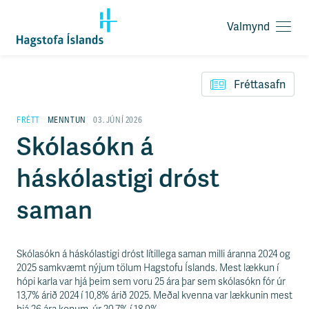
Valmynd
O
p
F
n
l
a
Fréttasafn
ý
v
t
a
i
FRÉTT
MENNTUN
03. JÚNÍ 2026
l
l
Skólasókn á
m
e
y
i
n
háskólastigi dróst
ð
d
y
f
saman
i
r
á
e
Skólasókn á háskólastigi dróst lítillega saman milli áranna 2024 og
f
2025 samkvæmt nýjum tölum Hagstofu Íslands. Mest lækkun í
n
hópi karla var hjá þeim sem voru 25 ára þar sem skólasókn fór úr
i
13,7% árið 2024 í 10,8% árið 2025. Meðal kvenna var lækkunin mest