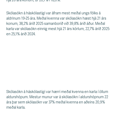
s
hjá 26 ára konum, úr 20,7% í 18,0%.
s
v
Skólasókn á háskólastigi var áfram mest meðal ungs fólks á
æ
aldrinum 19-25 ára. Meðal kvenna var skólasókn hæst hjá 21 árs
ð
konum, 38,2% árið 2025 samanborið við 39,8% árið áður. Meðal
i
karla var skólasókn einnig mest hjá 21 árs körlum, 22,7% árið 2025
en 25,1% árið 2024.
Skólasókn á háskólastigi var hærri meðal kvenna en karla í öllum
aldurshópum. Mestur munur var á skólasókn í aldurshópnum 22
ára þar sem skólasókn var 37% meðal kvenna en aðeins 20,9%
meðal karla.