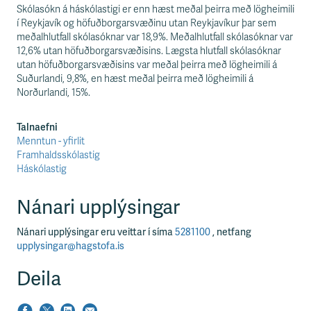
Skólasókn á háskólastigi er enn hæst meðal þeirra með lögheimili
í Reykjavík og höfuðborgarsvæðinu utan Reykjavíkur þar sem
meðalhlutfall skólasóknar var 18,9%. Meðalhlutfall skólasóknar var
12,6% utan höfuðborgarsvæðisins. Lægsta hlutfall skólasóknar
utan höfuðborgarsvæðisins var meðal þeirra með lögheimili á
Suðurlandi, 9,8%, en hæst meðal þeirra með lögheimili á
Norðurlandi, 15%.
Talnaefni
Menntun - yfirlit
Framhaldsskólastig
Háskólastig
Nánari upplýsingar
Nánari upplýsingar eru veittar í síma
5281100
, netfang
upplysingar@hagstofa.is
Deila