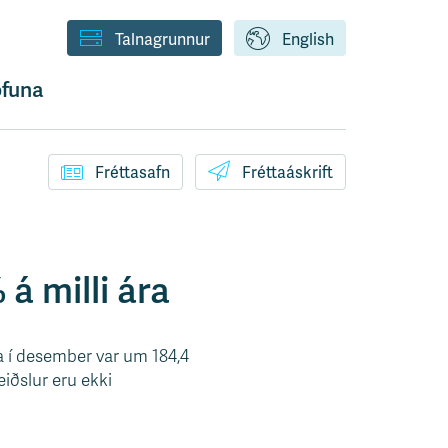
Talnagrunnur
English
funa
Fréttasafn
Fréttaáskrift
 milli ára
 í desember var um 184,4
eiðslur eru ekki