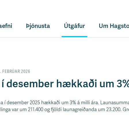
aefni
Þjónusta
Útgáfur
Um Hagsto
5. FEBRÚAR 2026
 desember hækkaði um 3% á
a í desember 2025 hækkaði um 3% á milli ára. Launasumma
aklinga var um 211.400 og fjöldi launagreiðanda um 23.200. Gr