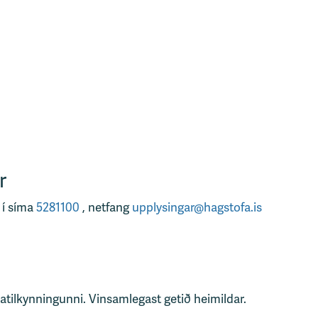
r
 í síma
5281100
, netfang
upplysingar@hagstofa.is
tatilkynningunni. Vinsamlegast getið heimildar.