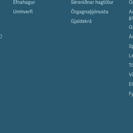
Efnahagur
Sérsniðnar hagtölur
O
Umhverfi
Örgagnaþjónusta
A
g
Gjaldskrá
G
0
Á
S
L
T
V
El
Fy