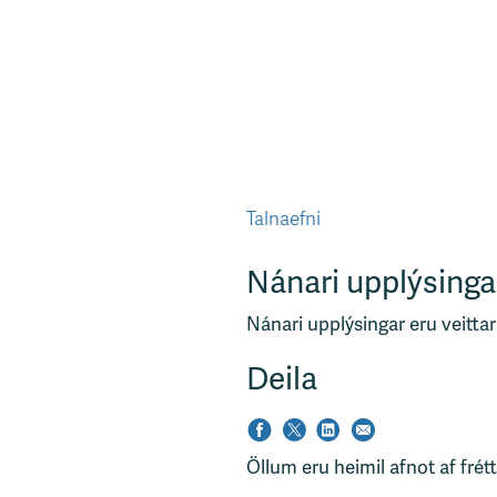
Talnaefni
Nánari upplýsinga
Nánari upplýsingar eru veittar
Deila
Öllum eru heimil afnot af frét