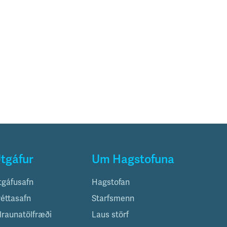
tgáfur
Um Hagstofuna
tgáfusafn
Hagstofan
réttasafn
Starfsmenn
ilraunatölfræði
Laus störf