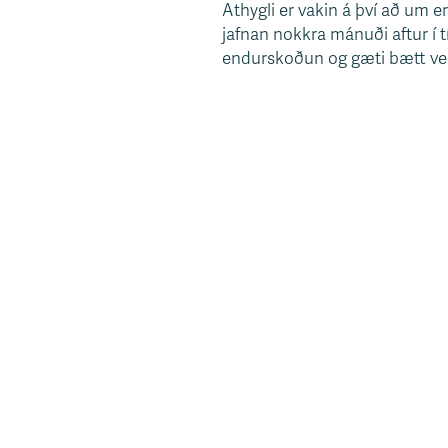
Athygli er vakin á því að um 
s
jafnan nokkra mánuði aftur í 
v
endurskoðun og gæti bætt verk
æ
ð
i