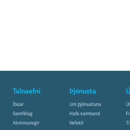
Talnaefni
Þjónusta
Ú
Íbúar
Um þjónustuna
Ú
Samfélag
Hafa samband
F
Atvinnuvegir
Vefskil
T