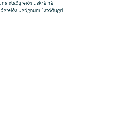
r á staðgreiðsluskrá ná
taðgreiðslugögnum í stöðugri