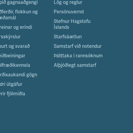
pið gagnaaðgengi
Lög og reglur
ðferðir, flokkun og
Persónuvernd
æðamál
Stefnur Hagstofu
reinar og erindi
Íslands
rsskýrslur
Starfsáætlun
purt og svarað
Samstarf við notendur
eiðbeiningar
Þátttaka í rannsóknum
ölfræðikennsla
Alþjóðlegt samstarf
irðisaukandi gögn
dri útgáfur
rir fjölmiðla