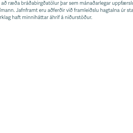
er að ræða bráðabirgðatölur þar sem mánaðarlegar uppfærslu
tímann. Jafnframt eru aðferðir við framleiðslu hagtalna úr s
lag haft minniháttar áhrif á niðurstöður.