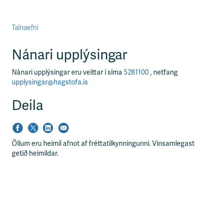
Talnaefni
Nánari upplýsingar
Nánari upplýsingar eru veittar í síma
5281100
, netfang
upplysingar@hagstofa.is
Deila
Öllum eru heimil afnot af fréttatilkynningunni. Vinsamlegast
getið heimildar.