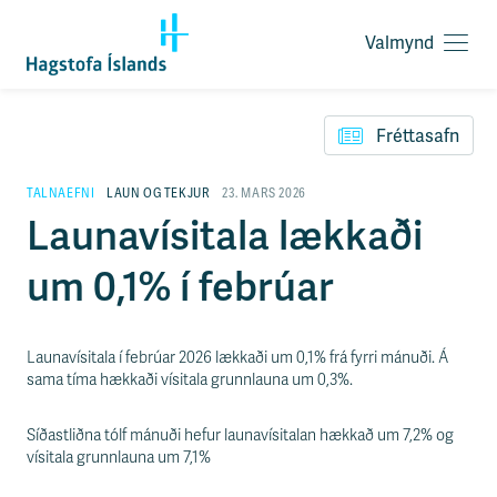
Valmynd
O
p
F
n
l
a
Fréttasafn
ý
v
t
a
i
TALNAEFNI
LAUN OG TEKJUR
23. MARS 2026
l
l
Launavísitala lækkaði
m
e
y
i
n
um 0,1% í febrúar
ð
d
y
f
i
Launavísitala í febrúar 2026 lækkaði um 0,1% frá fyrri mánuði. Á
r
sama tíma hækkaði vísitala grunnlauna um 0,3%.
á
e
f
Síðastliðna tólf mánuði hefur launavísitalan hækkað um 7,2% og
n
vísitala grunnlauna um 7,1%
i