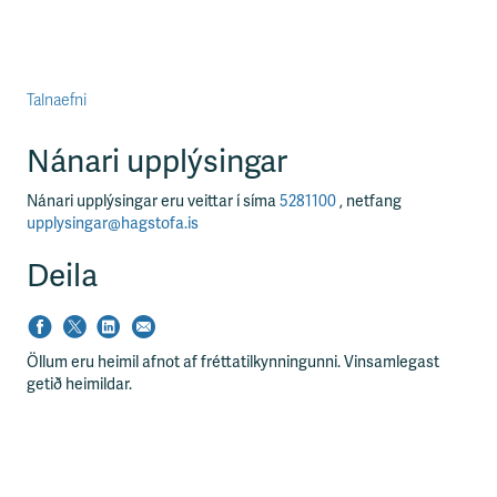
Talnaefni
Nánari upplýsingar
Nánari upplýsingar eru veittar í síma
5281100
, netfang
upplysingar@hagstofa.is
Deila
Öllum eru heimil afnot af fréttatilkynningunni. Vinsamlegast
getið heimildar.