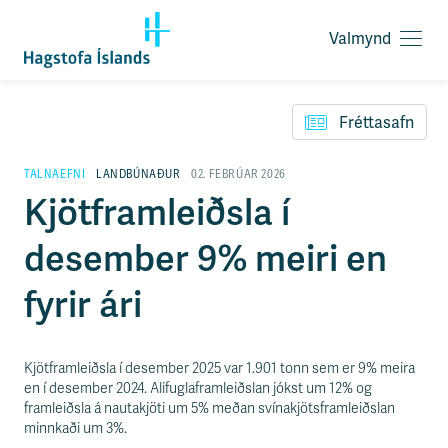
Valmynd
O
p
F
n
l
a
Fréttasafn
ý
v
t
a
i
TALNAEFNI
LANDBÚNAÐUR
02. FEBRÚAR 2026
l
l
Kjötframleiðsla í
m
e
y
i
n
desember 9% meiri en
ð
d
y
f
fyrir ári
i
r
á
e
Kjötframleiðsla í desember 2025 var 1.901 tonn sem er 9% meira
f
en í desember 2024. Alifuglaframleiðslan jókst um 12% og
n
framleiðsla á nautakjöti um 5% meðan svínakjötsframleiðslan
i
minnkaði um 3%.