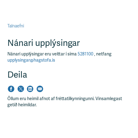
Talnaefni
Nánari upplýsingar
Nánari upplýsingar eru veittar í síma
5281100
, netfang
upplysingar@hagstofa.is
Deila
Öllum eru heimil afnot af fréttatilkynningunni. Vinsamlegast
getið heimildar.