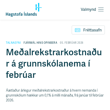
Valmynd
O
p
F
n
l
a
Fréttasafn
ý
v
t
a
i
TALNAEFNI
FJÁRMÁL HINS OPINBERA
05. FEBRÚAR 2026
l
l
Meðalrekstrarkostnaðu
m
e
y
i
n
r á grunnskólanema í
ð
d
y
f
febrúar
i
r
á
e
Áætlaður árlegur meðalrekstrarkostnaður á hvern nemanda í
f
grunnskólum hækkar um 0,1% á milli mánaða, frá janúar til febrúar
n
2026.
i