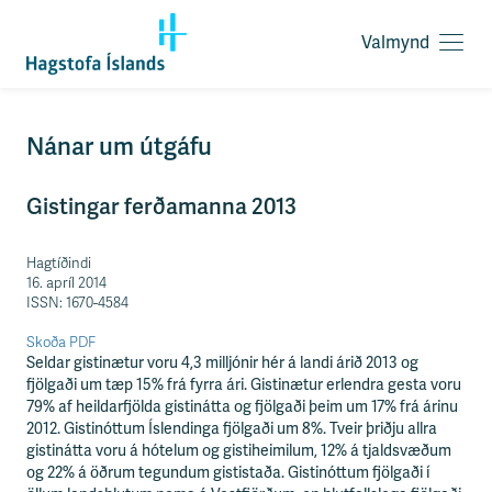
Valmynd
O
p
n
a
F
Nánar um útgáfu
v
l
a
ý
l
Gistingar ferðamanna 2013
t
m
i
y
l
Hagtíðindi
n
e
16. apríl 2014
d
i
ISSN: 1670-4584
ð
y
Skoða PDF
f
Seldar gistinætur voru 4,3 milljónir hér á landi árið 2013 og
i
fjölgaði um tæp 15% frá fyrra ári. Gistinætur erlendra gesta voru
r
79% af heildarfjölda gistinátta og fjölgaði þeim um 17% frá árinu
á
2012. Gistinóttum Íslendinga fjölgaði um 8%. Tveir þriðju allra
e
gistinátta voru á hótelum og gistiheimilum, 12% á tjaldsvæðum
f
og 22% á öðrum tegundum gististaða. Gistinóttum fjölgaði í