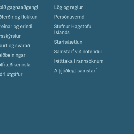
pið gagnaaðgengi
Lög og reglur
ðferðir og flokkun
Persónuvernd
reinar og erindi
Stefnur Hagstofu
Íslands
rsskýrslur
Starfsáætlun
purt og svarað
Samstarf við notendur
eiðbeiningar
Þátttaka í rannsóknum
ölfræðikennsla
Alþjóðlegt samstarf
dri útgáfur