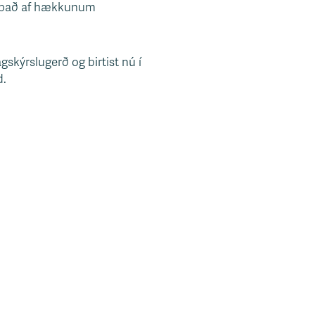
st það af hækkunum
gskýrslugerð og birtist nú í
d.