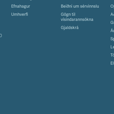
Efnahagur
Beiðni um sérvinnslu
O
Umhverfi
Gögn til
A
vísindarannsókna
G
Gjaldskrá
Á
0
S
L
T
El