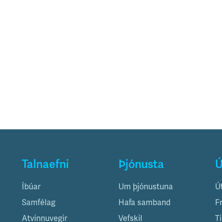
Talnaefni
Þjónusta
Ú
Íbúar
Um þjónustuna
Ú
Samfélag
Hafa samband
F
Atvinnuvegir
Vefskil
T