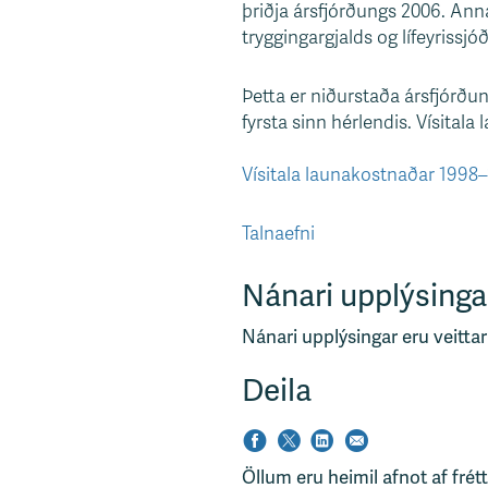
þriðja ársfjórðungs 2006. An
s
tryggingargjalds og lífeyrissjó
v
æ
Þetta er niðurstaða ársfjórðun
ð
fyrsta sinn hérlendis. Vísital
i
Vísitala launakostnaðar 1998
Talnaefni
Nánari upplýsinga
Nánari upplýsingar eru veittar
Deila
Öllum eru heimil afnot af frét