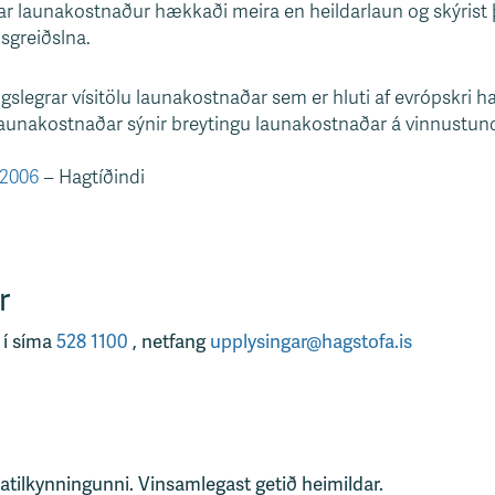
nar launakostnaður hækkaði meira en heildarlaun og skýri
ðsgreiðslna.
gslegrar vísitölu launakostnaðar sem er hluti af evrópskri ha
a launakostnaðar sýnir breytingu launakostnaðar á vinnustun
–2006
– Hagtíðindi
r
 í síma
528 1100
, netfang
upplysingar@hagstofa.is
tatilkynningunni. Vinsamlegast getið heimildar.