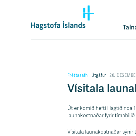
F
l
ý
t
Taln
i
l
e
i
ð
y
Fréttasafn
Útgáfur
20. DESEMBE
f
i
Vísitala laun
r
á
e
Út er komið hefti Hagtíðinda 
f
launakostnaðar fyrir tímabilið 
n
i
Vísitala launakostnaðar sýnir 
s