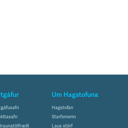
tgáfur
Um Hagstofuna
tgáfusafn
Hagstofan
réttasafn
Starfsmenn
ilraunatölfræði
Laus störf