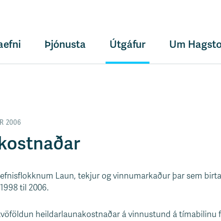
aefni
Þjónusta
Útgáfur
Um Hagsto
R 2006
akostnaðar
í efnisflokknum Laun, tekjur og vinnumarkaður þar sem birtar
1998 til 2006.
tvöföldun heildarlaunakostnaðar á vinnustund á tímabilinu frá