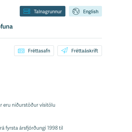
Talnagrunnur
English
funa
Fréttasafn
Fréttaáskrift
 eru niðurstöður vísitölu
 fyrsta ársfjórðungi 1998 til