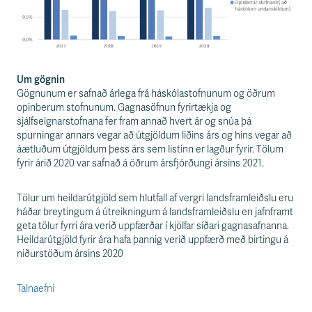
Um gögnin
Gögnunum er safnað árlega frá háskólastofnunum og öðrum
opinberum stofnunum. Gagnasöfnun fyrirtækja og
sjálfseignarstofnana fer fram annað hvert ár og snúa þá
spurningar annars vegar að útgjöldum liðins árs og hins vegar að
áætluðum útgjöldum þess árs sem listinn er lagður fyrir. Tölum
fyrir árið 2020 var safnað á öðrum ársfjórðungi ársins 2021.
Tölur um heildarútgjöld sem hlutfall af vergri landsframleiðslu eru
háðar breytingum á útreikningum á landsframleiðslu en jafnframt
geta tölur fyrri ára verið uppfærðar í kjölfar síðari gagnasafnanna.
Heildarútgjöld fyrir ára hafa þannig verið uppfærð með birtingu á
niðurstöðum ársins 2020
Talnaefni