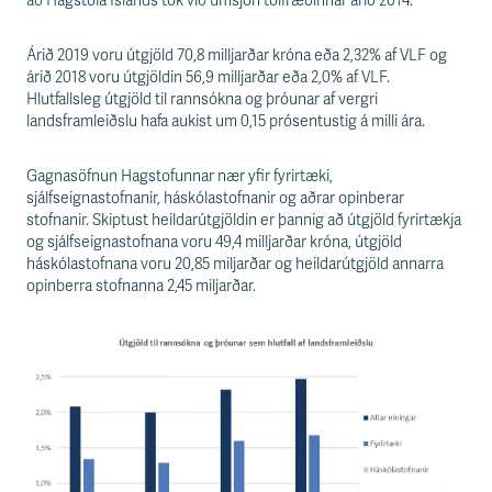
s
að Hagstofa Íslands tók við umsjón tölfræðinnar árið 2014.
s
v
Árið 2019 voru útgjöld 70,8 milljarðar króna eða 2,32% af VLF og
æ
árið 2018 voru útgjöldin 56,9 milljarðar eða 2,0% af VLF.
ð
Hlutfallsleg útgjöld til rannsókna og þróunar af vergri
i
landsframleiðslu hafa aukist um 0,15 prósentustig á milli ára.
Gagnasöfnun Hagstofunnar nær yfir fyrirtæki,
sjálfseignastofnanir, háskólastofnanir og aðrar opinberar
stofnanir. Skiptust heildarútgjöldin er þannig að útgjöld fyrirtækja
og sjálfseignastofnana voru 49,4 milljarðar króna, útgjöld
háskólastofnana voru 20,85 miljarðar og heildarútgjöld annarra
opinberra stofnanna 2,45 miljarðar.