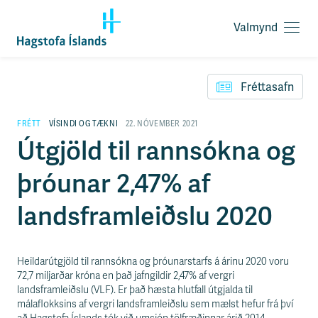
Valmynd
O
p
F
n
l
a
Fréttasafn
ý
v
t
a
i
FRÉTT
VÍSINDI OG TÆKNI
22. NÓVEMBER 2021
l
l
Útgjöld til rannsókna og
m
e
y
i
n
þróunar 2,47% af
ð
d
y
f
landsframleiðslu 2020
i
r
á
e
Heildarútgjöld til rannsókna og þróunarstarfs á árinu 2020 voru
f
72,7 miljarðar króna en það jafngildir 2,47% af vergri
n
landsframleiðslu (VLF). Er það hæsta hlutfall útgjalda til
i
málaflokksins af vergri landsframleiðslu sem mælst hefur frá því