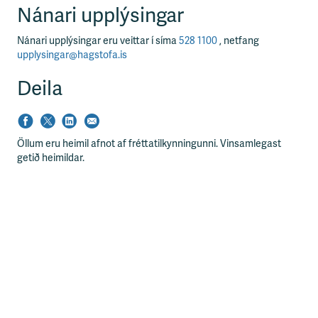
Nánari upplýsingar
Nánari upplýsingar eru veittar í síma
528 1100
, netfang
upplysingar@hagstofa.is
Deila
Öllum eru heimil afnot af fréttatilkynningunni. Vinsamlegast
getið heimildar.