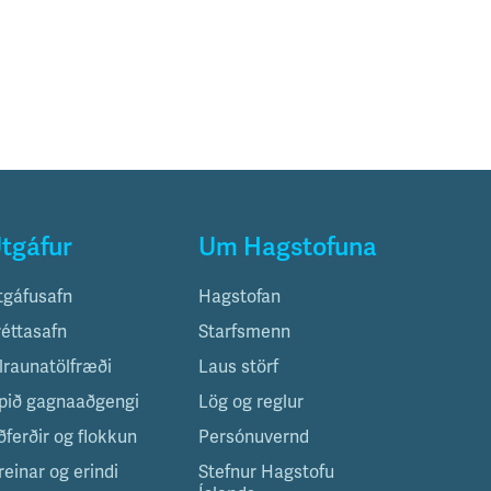
tgáfur
Um Hagstofuna
tgáfusafn
Hagstofan
réttasafn
Starfsmenn
ilraunatölfræði
Laus störf
pið gagnaaðgengi
Lög og reglur
ðferðir og flokkun
Persónuvernd
reinar og erindi
Stefnur Hagstofu