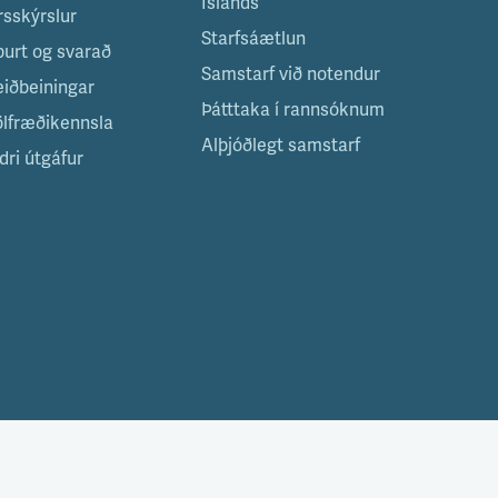
Íslands
rsskýrslur
Starfsáætlun
purt og svarað
Samstarf við notendur
eiðbeiningar
Þátttaka í rannsóknum
ölfræðikennsla
Alþjóðlegt samstarf
dri útgáfur