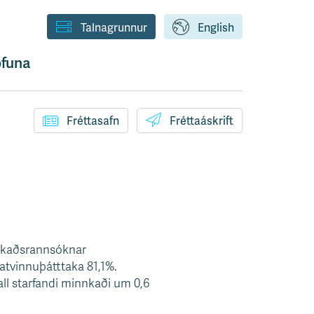
Talnagrunnur
English
funa
Fréttasafn
Fréttaáskrift
arkaðsrannsóknar
g atvinnuþátttaka 81,1%.
all starfandi minnkaði um 0,6