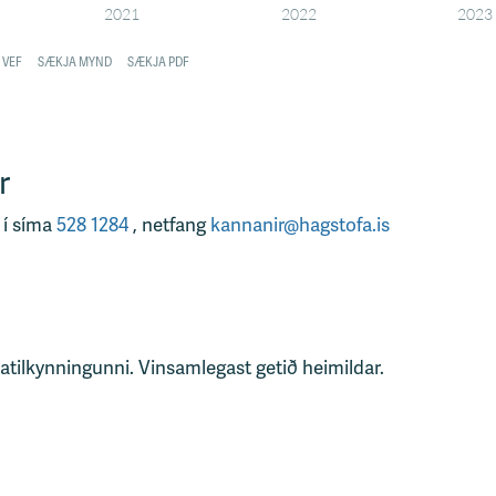
r
 í síma
528 1284
, netfang
kannanir@hagstofa.is
tatilkynningunni. Vinsamlegast getið heimildar.