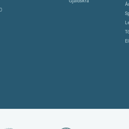
Gjaldskrá
Á
0
S
L
T
El