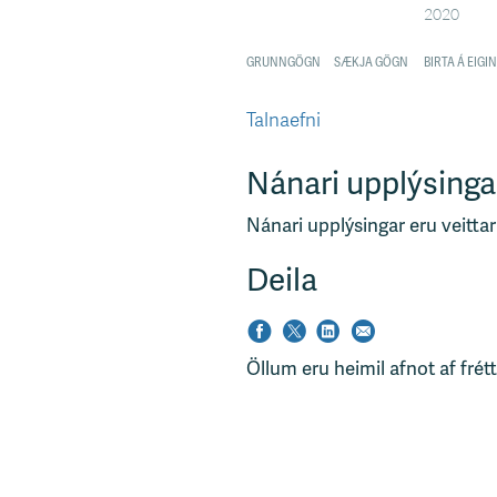
Talnaefni
Nánari upplýsinga
Nánari upplýsingar eru veittar
Deila
Öllum eru heimil afnot af frét