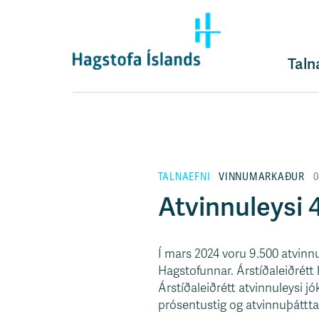
F
l
ý
t
Taln
i
l
e
i
ð
y
TALNAEFNI
VINNUMARKAÐUR
0
f
i
Atvinnuleysi 
r
á
e
Í mars 2024 voru 9.500 atvi
f
Hagstofunnar. Árstíðaleiðrétt h
n
Árstíðaleiðrétt atvinnuleysi j
i
prósentustig og atvinnuþátttak
s