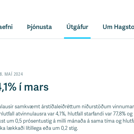
aefni
Þjónusta
Útgáfur
Um Hagsto
8. MAÍ 2024
4,1% í mars
nnulausir samkvæmt árstíðaleiðréttum niðurstöðum vinnum
lutfall atvinnulausra var 4,1%, hlutfall starfandi var 77,8% o
ókst um 0,5 prósentustig á milli mánaða á sama tíma og hlutf
a lækkaði lítillega eða um 0,2 stig.