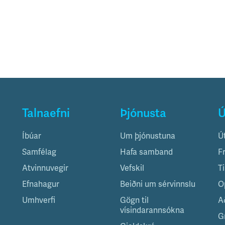
Talnaefni
Þjónusta
Ú
Íbúar
Um þjónustuna
Ú
Samfélag
Hafa samband
F
Atvinnuvegir
Vefskil
T
Efnahagur
Beiðni um sérvinnslu
O
Umhverfi
Gögn til
A
vísindarannsókna
G