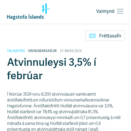
Valmynd
O
p
F
n
l
a
Fréttasafn
ý
v
t
a
i
TALNAEFNI
VINNUMARKAÐUR
27. MARS 2024
l
l
Atvinnuleysi 3,5% í
m
e
y
i
n
febrúar
ð
d
y
f
i
Í febrúar 2024 voru 8.200 atvinnulausir samkvæmt
r
árstíðaleiðréttum niðurstöðum vinnumarkaðsrannsóknar
á
Hagstofunnar. Árstíðaleiðrétt hlutfall atvinnulausra var 3,5%,
e
hlutfall starfandi var 78,4% og atvinnuþátttaka 81,3%.
f
Árstíðaleiðrétt atvinnuleysi minnkaði um 0,7 prósentustig á milli
n
mánaða á sama tíma og hlutfall starfandi jókst um 0,6
i
prósentustig en atvinnuþátttaka stóð nánast í stað.