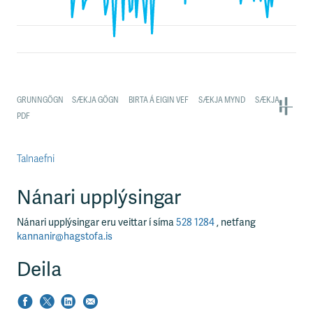
Talnaefni
Nánari upplýsingar
Nánari upplýsingar eru veittar í síma
528 1284
, netfang
kannanir@hagstofa.is
Deila