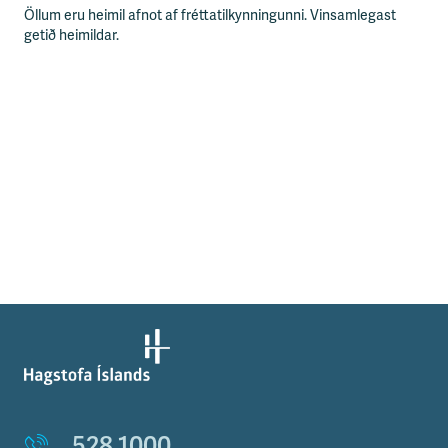
Öllum eru heimil afnot af fréttatilkynningunni. Vinsamlegast
getið heimildar.
528 1000