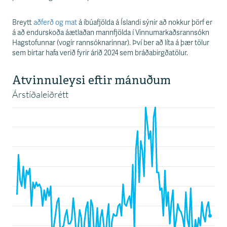
s
s
v
Breytt
aðferð og mat
á íbúafjölda á Íslandi sýnir að nokkur þörf er
æ
á að endurskoða áætlaðan mannfjölda í Vinnumarkaðsrannsókn
ð
Hagstofunnar (vogir rannsóknarinnar). Því ber að líta á þær tölur
i
sem birtar hafa verið fyrir árið 2024 sem bráðabirgðatölur.