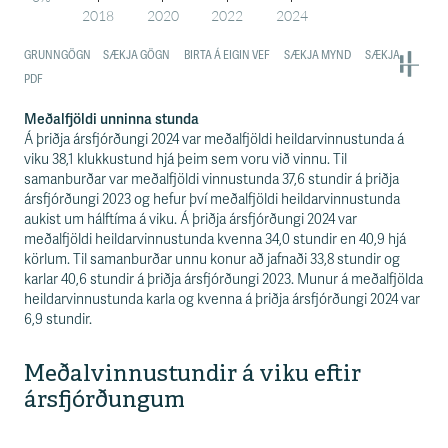
Meðalfjöldi unninna stunda
Á þriðja ársfjórðungi 2024 var meðalfjöldi heildarvinnustunda á
viku 38,1 klukkustund hjá þeim sem voru við vinnu. Til
samanburðar var meðalfjöldi vinnustunda 37,6 stundir á þriðja
ársfjórðungi 2023 og hefur því meðalfjöldi heildarvinnustunda
aukist um hálftíma á viku. Á þriðja ársfjórðungi 2024 var
meðalfjöldi heildarvinnustunda kvenna 34,0 stundir en 40,9 hjá
körlum. Til samanburðar unnu konur að jafnaði 33,8 stundir og
karlar 40,6 stundir á þriðja ársfjórðungi 2023. Munur á meðalfjölda
heildarvinnustunda karla og kvenna á þriðja ársfjórðungi 2024 var
6,9 stundir.