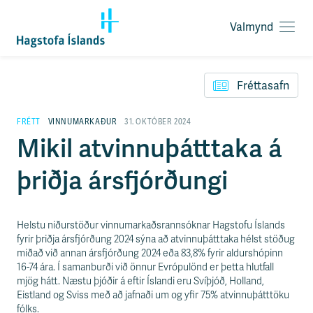
Valmynd
O
p
F
n
l
a
Fréttasafn
ý
v
t
a
i
FRÉTT
VINNUMARKAÐUR
31. OKTÓBER 2024
l
l
Mikil atvinnuþátttaka á
m
e
y
i
n
þriðja ársfjórðungi
ð
d
y
f
i
Helstu niðurstöður vinnumarkaðsrannsóknar Hagstofu Íslands
r
fyrir þriðja ársfjórðung 2024 sýna að atvinnuþátttaka hélst stöðug
á
miðað við annan ársfjórðung 2024 eða 83,8% fyrir aldurshópinn
e
16-74 ára. Í samanburði við önnur Evrópulönd er þetta hlutfall
f
mjög hátt. Næstu þjóðir á eftir Íslandi eru Svíþjóð, Holland,
n
Eistland og Sviss með að jafnaði um og yfir 75% atvinnuþátttöku
i
fólks.