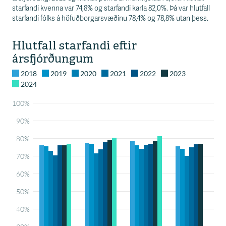
starfandi kvenna var 74,8% og starfandi karla 82,0%. Þá var hlutfall
starfandi fólks á höfuðborgarsvæðinu 78,4% og 78,8% utan þess.