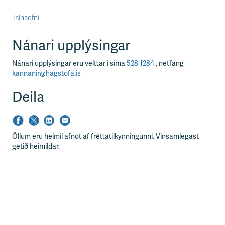
Talnaefni
Nánari upplýsingar
Nánari upplýsingar eru veittar í síma
528 1284
, netfang
kannanir@hagstofa.is
Deila
Öllum eru heimil afnot af fréttatilkynningunni. Vinsamlegast
getið heimildar.