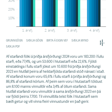
Af starfandi fólki á þriðja ársfjórðungi 2024 voru um 183.200 í fullu
starfi, eða 77,4%, og um 53.600 í hlutastarfi eða 22,6%. Fjöldi
einstaklinga í fullu starfi jókst um 10.600 frá þriðja ársfjórðungi
2023 en hlutfall þeirra af heildarfjölda starfandi stóð nánast í stað.
Af starfandi konum voru 65,6% í fullu starfi á þriðja ársfjórðungi og
86,8% af starfandi körlum. Af þeim sem voru í hlutastarfi töldust
um 8.100 manns vinnulitlir eða 3,4% af öllum starfandi. Sama
hlutfall starfandi voru vinnulitlir á sama ársfjórðungi 2023 en þá
var fjöldi þeirra 7.700. Til vinnulítilla telst fólk í hlutastarfi sem
bæði getur og vill vinna fleiri vinnustundir en það gerir.