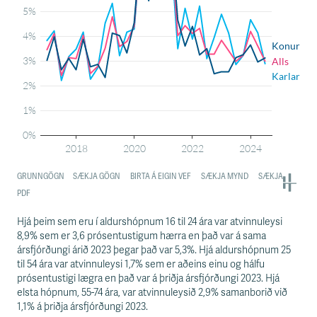
Hjá þeim sem eru í aldurshópnum 16 til 24 ára var atvinnuleysi
8,9% sem er 3,6 prósentustigum hærra en það var á sama
ársfjórðungi árið 2023 þegar það var 5,3%. Hjá aldurshópnum 25
til 54 ára var atvinnuleysi 1,7% sem er aðeins einu og hálfu
prósentustigi lægra en það var á þriðja ársfjórðungi 2023. Hjá
elsta hópnum, 55-74 ára, var atvinnuleysið 2,9% samanborið við
1,1% á þriðja ársfjórðungi 2023.