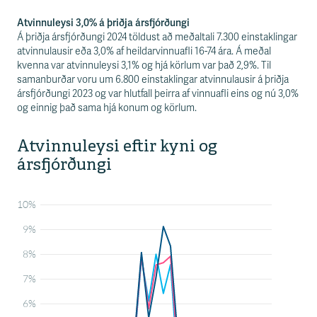
Atvinnuleysi 3,0% á þriðja ársfjórðungi
Á þriðja ársfjórðungi 2024 töldust að meðaltali 7.300 einstaklingar
atvinnulausir eða 3,0% af heildarvinnuafli 16-74 ára. Á meðal
kvenna var atvinnuleysi 3,1% og hjá körlum var það 2,9%. Til
samanburðar voru um 6.800 einstaklingar atvinnulausir á þriðja
ársfjórðungi 2023 og var hlutfall þeirra af vinnuafli eins og nú 3,0%
og einnig það sama hjá konum og körlum.