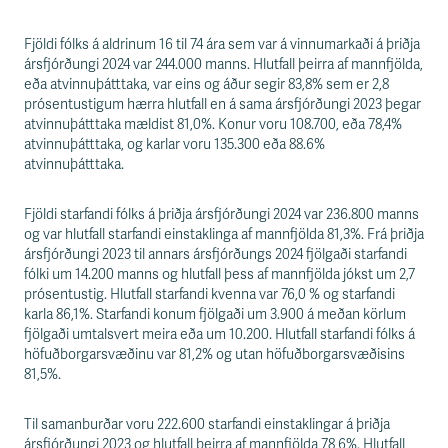
s
s
v
Fjöldi fólks á aldrinum 16 til 74 ára sem var á vinnumarkaði á þriðja
æ
ársfjórðungi 2024 var 244.000 manns. Hlutfall þeirra af mannfjölda,
ð
eða atvinnuþátttaka, var eins og áður segir 83,8% sem er 2,8
i
prósentustigum hærra hlutfall en á sama ársfjórðungi 2023 þegar
atvinnuþátttaka mældist 81,0%. Konur voru 108.700, eða 78,4%
atvinnuþátttaka, og karlar voru 135.300 eða 88.6%
atvinnuþátttaka.
Fjöldi starfandi fólks á þriðja ársfjórðungi 2024 var 236.800 manns
og var hlutfall starfandi einstaklinga af mannfjölda 81,3%. Frá þriðja
ársfjórðungi 2023 til annars ársfjórðungs 2024 fjölgaði starfandi
fólki um 14.200 manns og hlutfall þess af mannfjölda jókst um 2,7
prósentustig. Hlutfall starfandi kvenna var 76,0 % og starfandi
karla 86,1%. Starfandi konum fjölgaði um 3.900 á meðan körlum
fjölgaði umtalsvert meira eða um 10.200. Hlutfall starfandi fólks á
höfuðborgarsvæðinu var 81,2% og utan höfuðborgarsvæðisins
81,5%.
Til samanburðar voru 222.600 starfandi einstaklingar á þriðja
ársfjórðungi 2023 og hlutfall þeirra af mannfjölda 78,6%. Hlutfall