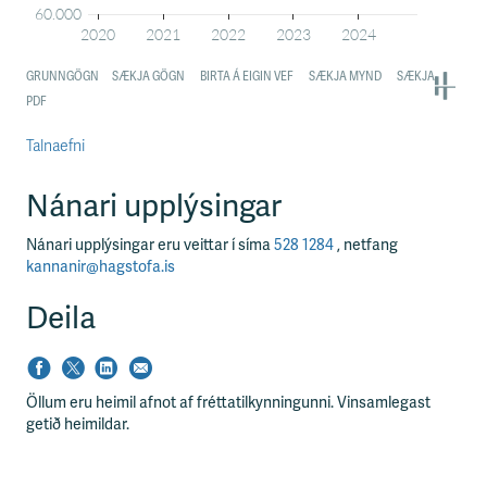
Talnaefni
Nánari upplýsingar
Nánari upplýsingar eru veittar í síma
528 1284
, netfang
kannanir@hagstofa.is
Deila
Öllum eru heimil afnot af fréttatilkynningunni. Vinsamlegast
getið heimildar.