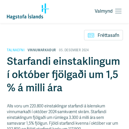
Valmynd
O
p
F
n
l
a
Fréttasafn
ý
v
t
a
i
TALNAEFNI
VINNUMARKAÐUR
05. DESEMBER 2024
l
l
Starfandi einstaklingum
m
e
y
i
n
í október fjölgaði um 1,5
ð
d
y
f
% á milli ára
i
r
á
e
Alls voru um 220.800 einstaklingar starfandi á íslenskum
f
vinnumarkaði í október 2024 samkvæmt skrám. Starfandi
n
einstaklingum fjölgaði um rúmlega 3.300 á milli ára sem
i
samsvarar 1,5% fjölgun. Fjöldi starfandi kvenna í október var um