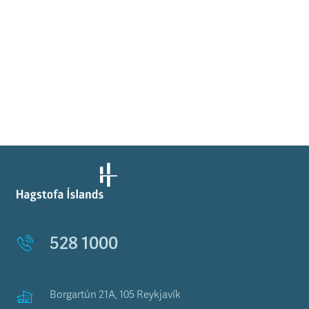
528 1000
Borgartún 21A, 105 Reykjavík