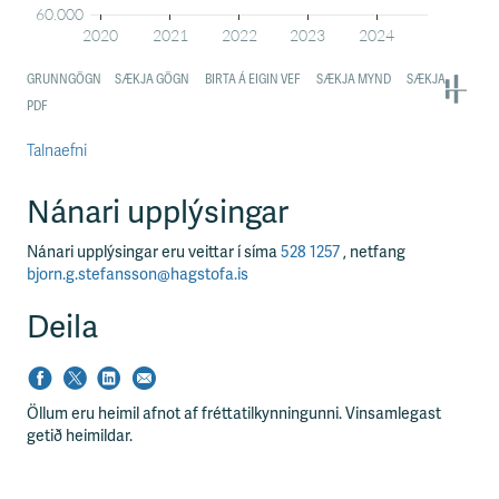
Talnaefni
Nánari upplýsingar
Nánari upplýsingar eru veittar í síma
528 1257
, netfang
bjorn.g.stefansson@hagstofa.is
Deila
Öllum eru heimil afnot af fréttatilkynningunni. Vinsamlegast
getið heimildar.