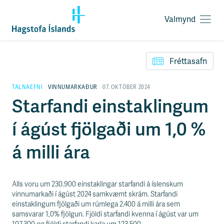
Valmynd
O
p
F
n
l
a
Fréttasafn
ý
v
t
a
i
TALNAEFNI
VINNUMARKAÐUR
07. OKTÓBER 2024
l
l
Starfandi einstaklingum
m
e
y
i
n
í ágúst fjölgaði um 1,0 %
ð
d
y
f
á milli ára
i
r
á
e
Alls voru um 230.900 einstaklingar starfandi á íslenskum
f
vinnumarkaði í ágúst 2024 samkvæmt skrám. Starfandi
n
einstaklingum fjölgaði um rúmlega 2.400 á milli ára sem
i
samsvarar 1,0% fjölgun. Fjöldi starfandi kvenna í ágúst var um