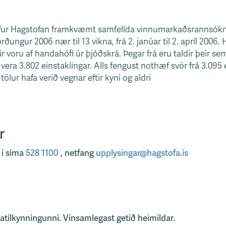
fur Hagstofan framkvæmt samfellda vinnumarkaðsrannsókn s
órðungur 2006 nær til 13 vikna, frá 2. janúar til 2. apríl 2006
 voru af handahófi úr þjóðskrá. Þegar frá eru taldir þeir sem
 vera 3.802 einstaklingar. Alls fengust nothæf svör frá 3.095
tölur hafa verið vegnar eftir kyni og aldri
r
 í síma
528 1100
, netfang
upplysingar@hagstofa.is
tatilkynningunni. Vinsamlegast getið heimildar.