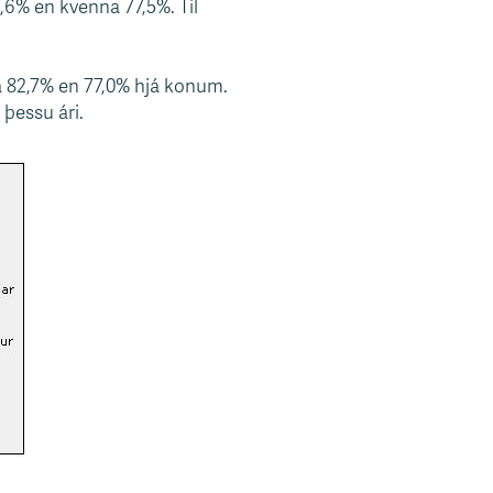
,6% en kvenna 77,5%. Til
a 82,7% en 77,0% hjá konum.
 þessu ári.