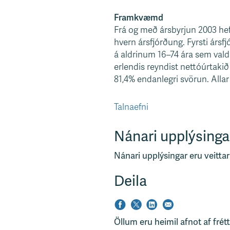
Framkvæmd
Frá og með ársbyrjun 2003 he
hvern ársfjórðung. Fyrsti ársfj
á aldrinum 16–74 ára sem valdir
erlendis reyndist nettóúrtakið
81,4% endanlegri svörun. Allar 
Talnaefni
Nánari upplýsinga
Nánari upplýsingar eru veittar
Deila
Öllum eru heimil afnot af frét