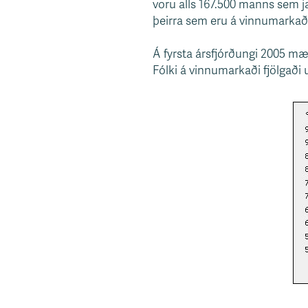
voru alls 167.500 manns sem ja
þeirra sem eru á vinnumarkaði 
Á fyrsta ársfjórðungi 2005 mæ
Fólki á vinnumarkaði fjölgaði u