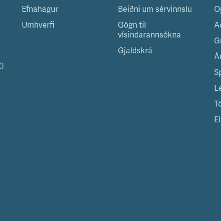
Efnahagur
Beiðni um sérvinnslu
O
Umhverfi
Gögn til
A
vísindarannsókna
G
Gjaldskrá
Á
0
S
L
T
El