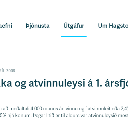
aefni
Þjónusta
Útgáfur
Um Hagsto
RÍL 2006
ka og atvinnuleysi á 1. ársf
u að meðaltali 4.000 manns án vinnu og í atvinnuleit eða 2,4
% hjá konum. Þegar litið er til aldurs var atvinnuleysið mes