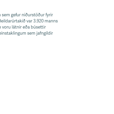
em gefur niðurstöður fyrir
. Heildarúrtakið var 3.920 manns
 voru látnir eða búsettir
 einstaklingum sem jafngildir