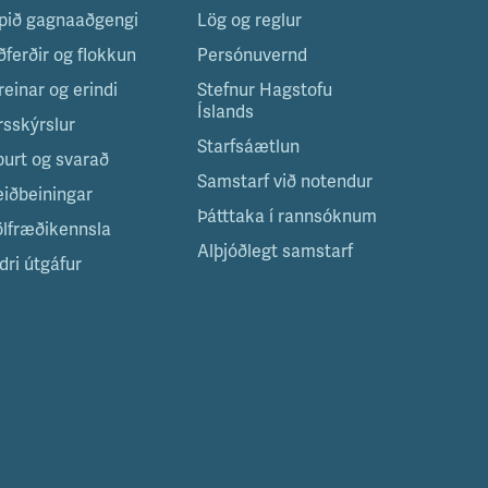
pið gagnaaðgengi
Lög og reglur
ðferðir og flokkun
Persónuvernd
reinar og erindi
Stefnur Hagstofu
Íslands
rsskýrslur
Starfsáætlun
purt og svarað
Samstarf við notendur
eiðbeiningar
Þátttaka í rannsóknum
ölfræðikennsla
Alþjóðlegt samstarf
dri útgáfur