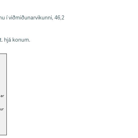
nnu í viðmiðunarvikunni, 46,2
st. hjá konum.