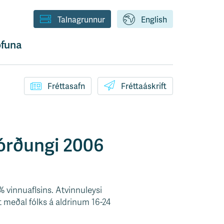
Talnagrunnur
English
funa
Fréttasafn
Fréttaáskrift
jórðungi 2006
% vinnuaflsins. Atvinnuleysi
t meðal fólks á aldrinum 16-24