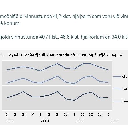
 meðalfjöldi vinnustunda 41,2 klst. hjá þeim sem voru við vi
hjá konum.
fjöldi vinnustunda 40,7 klst., 46,6 klst. hjá körlum en 34,0 kl