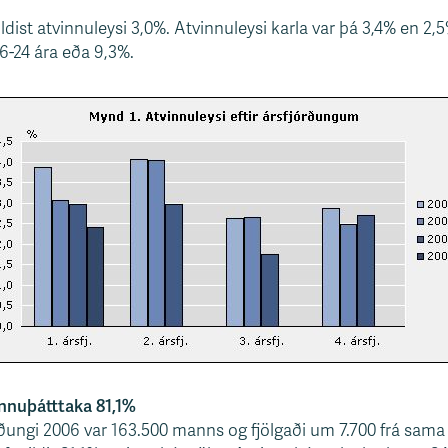
dist atvinnuleysi 3,0%. Atvinnuleysi karla var þá 3,4% en 2,
6-24 ára eða 9,3%.
innuþátttaka 81,1%
jórðungi 2006 var 163.500 manns og fjölgaði um 7.700 frá sam