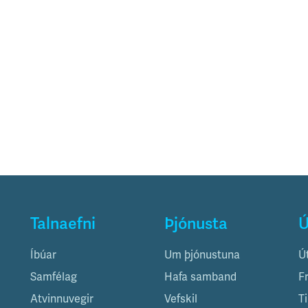
Talnaefni
Þjónusta
Ú
Íbúar
Um þjónustuna
Ú
Samfélag
Hafa samband
F
Atvinnuvegir
Vefskil
T