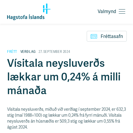
Valmynd
O
p
F
n
l
a
Fréttasafn
ý
v
t
a
i
FRÉTT
VERÐLAG
27. SEPTEMBER 2024
l
l
Vísitala neysluverðs
m
e
y
i
n
lækkar um 0,24% á milli
ð
d
y
f
mánaða
i
r
á
e
Vísitala neysluverðs, miðuð við verðlag í september 2024, er 632,3
f
stig (maí 1988=100) og lækkar um 0,24% frá fyrri mánuði. Vísitala
n
neysluverðs án húsnæðis er 509,3 stig og lækkar um 0,55% frá
i
ágúst 2024.