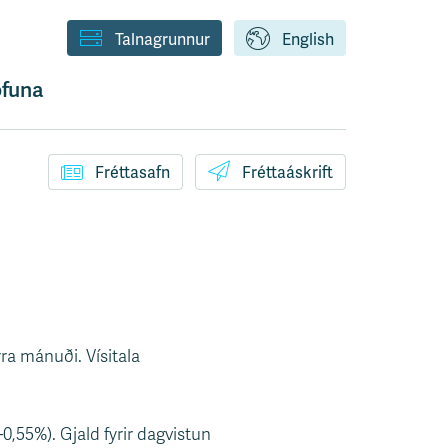
Talnagrunnur
English
funa
Fréttasafn
Fréttaáskrift
ra mánuði. Vísitala
0,55%). Gjald fyrir dagvistun