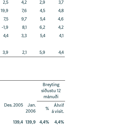
2,5
4,2
2,9
3,7
19,9
7,6
4,5
4,8
7,5
9,7
5,4
4,6
-1,9
8,1
6,2
4,2
4,4
3,3
5,4
4,1
3,9
2,1
5,9
4,4
Breyting
síðustu 12
mánuði
Des. 2005
Jan.
Áhrif
%
2006
á vísit.
139,4
139,9
4,4%
4,4%