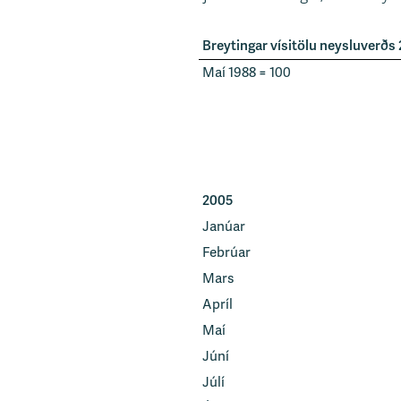
Breytingar vísitölu neysluverð
Maí 1988 = 100
2005
Janúar
Febrúar
Mars
Apríl
Maí
Júní
Júlí