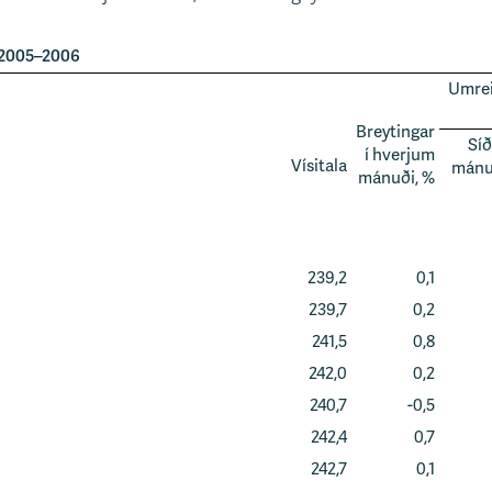
s 2005–2006
Umrei
Breytingar
Síð
í hverjum
Vísitala
mánu
mánuði, %
239,2
0,1
239,7
0,2
241,5
0,8
242,0
0,2
240,7
-0,5
242,4
0,7
242,7
0,1