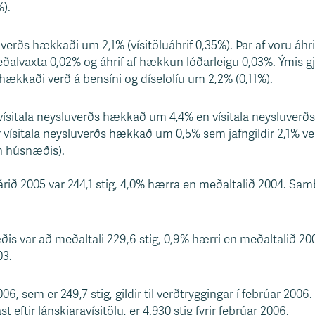
).
uverðs hækkaði um 2,1% (vísitöluáhrif 0,35%). Þar af voru á
alvaxta 0,02% og áhrif af hækkun lóðarleigu 0,03%. Ýmis 
ækkaði verð á bensíni og díselolíu um 2,2% (0,11%).
 vísitala neysluverðs hækkað um 4,4% en vísitala neysluver
vísitala neysluverðs hækkað um 0,5% sem jafngildir 2,1% ver
án húsnæðis).
 árið 2005 var 244,1 stig, 4,0% hærra en meðaltalið 2004. Sa
ðis var að meðaltali 229,6 stig, 0,9% hærri en meðaltalið 
03.
6, sem er 249,7 stig, gildir til verðtryggingar í febrúar 2006. V
 eftir lánskjaravísitölu, er 4.930 stig fyrir febrúar 2006.