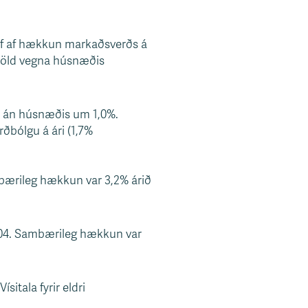
hrif af hækkun markaðsverðs á
gjöld vegna húsnæðis
ðs án húsnæðis um 1,0%.
ðbólgu á ári (1,7%
mbærileg hækkun var 3,2% árið
2004. Sambærileg hækkun var
ísitala fyrir eldri