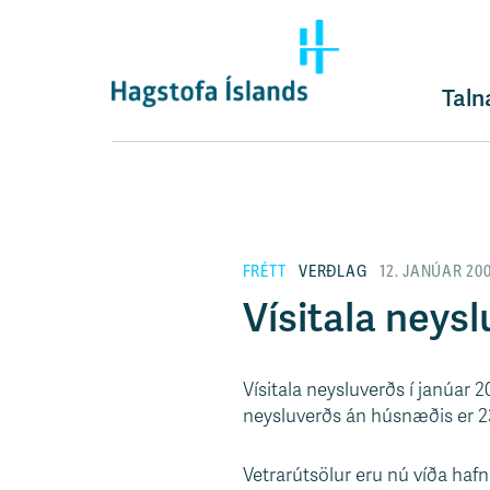
F
l
ý
t
Taln
i
l
e
i
ð
y
FRÉTT
VERÐLAG
12. JANÚAR 20
f
i
Vísitala neysl
r
á
e
Vísitala neysluverðs í janúar 
f
neysluverðs án húsnæðis er 23
n
i
Vetrarútsölur eru nú víða hafn
s