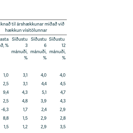
knað til árshækkunar miðað við
hækkun vísitölunnar
asta
Síðustu
Síðustu
Síðustu
ð, %
3
6
12
mánuði,
mánuði,
mánuði,
%
%
%
1,0
3,1
4,0
4,0
2,5
3,1
4,4
4,5
9,4
4,3
5,1
4,7
2,5
4,8
3,9
4,3
-6,3
1,7
2,4
2,9
8,8
1,5
2,9
2,8
1,5
1,2
2,9
3,5