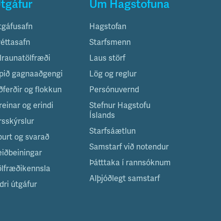
tgáfur
Um Hagstofuna
tgáfusafn
Hagstofan
réttasafn
Starfsmenn
ilraunatölfræði
Laus störf
pið gagnaaðgengi
Lög og reglur
ðferðir og flokkun
Persónuvernd
reinar og erindi
Stefnur Hagstofu
Íslands
rsskýrslur
Starfsáætlun
purt og svarað
Samstarf við notendur
eiðbeiningar
Þátttaka í rannsóknum
ölfræðikennsla
Alþjóðlegt samstarf
dri útgáfur