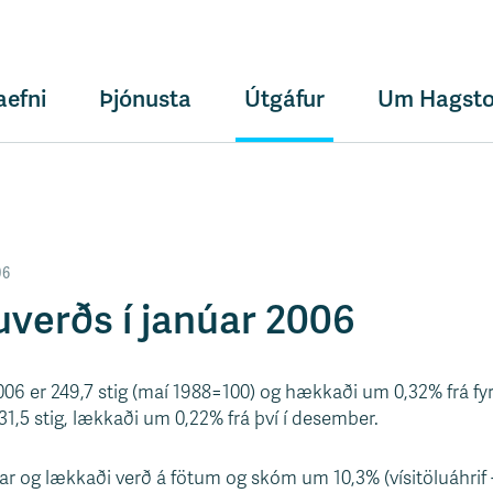
aefni
Þjónusta
Útgáfur
Um Hagsto
06
uverðs í janúar 2006
2006 er 249,7 stig (maí 1988=100) og hækkaði um 0,32% frá fyr
1,5 stig, lækkaði um 0,22% frá því í desember.
ar og lækkaði verð á fötum og skóm um 10,3% (vísitöluáhrif -