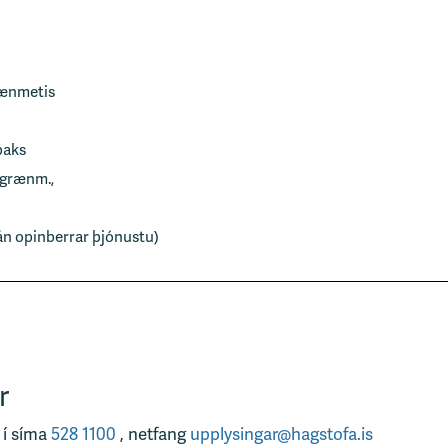
rænmetis
baks
 grænm.,
1 án opinberrar þjónustu)
r
 í síma
528 1100
, netfang
upplysingar@hagstofa.is