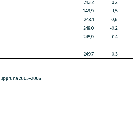
243,2
0,2
246,9
1,5
248,4
0,6
248,0
-0,2
248,9
0,4
249,7
0,3
og uppruna 2005–2006