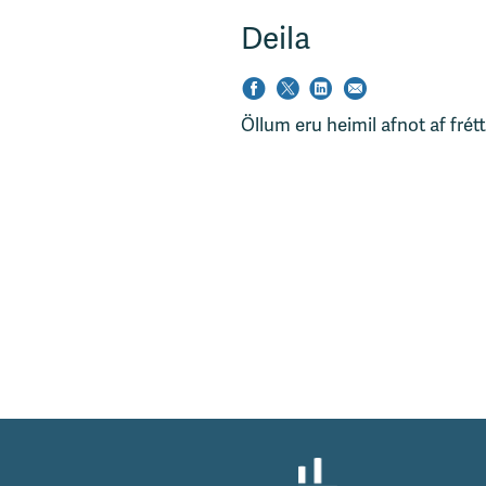
Deila
Öllum eru heimil afnot af frét