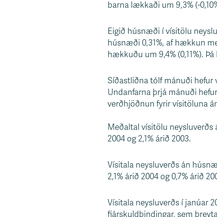
barna lækkaði um 9,3% (-0,10%
s
v
Eigið húsnæði í vísitölu neysl
æ
húsnæði 0,31%, af hækkun með
ð
hækkuðu um 9,4% (0,11%). Þá h
i
Síðastliðna tólf mánuði hefur
Undanfarna þrjá mánuði hefur 
verðhjöðnun fyrir vísitöluna 
Meðaltal vísitölu neysluverðs
2004 og 2,1% árið 2003.
Vísitala neysluverðs án húsnæ
2,1% árið 2004 og 0,7% árið 20
Vísitala neysluverðs í janúar 200
fjárskuldbindingar, sem breytast