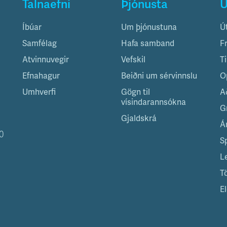
Talnaefni
Þjónusta
Ú
Íbúar
Um þjónustuna
Ú
Samfélag
Hafa samband
F
Atvinnuvegir
Vefskil
T
Efnahagur
Beiðni um sérvinnslu
O
Umhverfi
Gögn til
A
vísindarannsókna
G
Gjaldskrá
Á
0
S
L
T
El