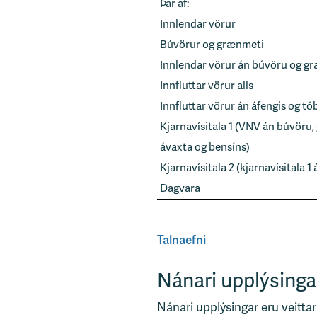
Þar af:
Innlendar vörur
Búvörur og grænmeti
Innlendar vörur án búvöru og g
Innfluttar vörur alls
Innfluttar vörur án áfengis og tó
Kjarnavísitala 1 (VNV án búvöru,
ávaxta og bensíns)
Kjarnavísitala 2 (kjarnavísitala 
Dagvara
Talnaefni
Nánari upplýsinga
Nánari upplýsingar eru veittar