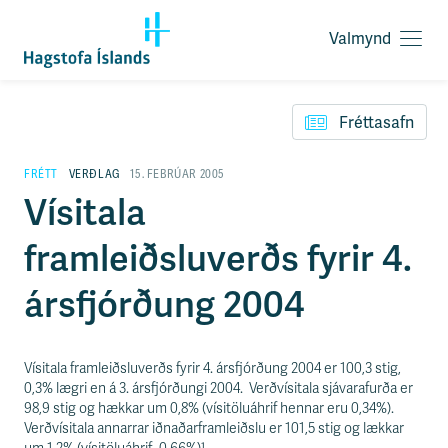
Valmynd
O
p
F
n
l
a
Fréttasafn
ý
v
t
a
i
FRÉTT
VERÐLAG
15. FEBRÚAR 2005
l
l
Vísitala
m
e
y
i
n
framleiðsluverðs fyrir 4.
ð
d
y
f
ársfjórðung 2004
i
r
á
e
Vísitala framleiðsluverðs fyrir 4. ársfjórðung 2004 er 100,3 stig,
f
0,3% lægri en á 3. ársfjórðungi 2004. Verðvísitala sjávarafurða er
n
98,9 stig og hækkar um 0,8% (vísitöluáhrif hennar eru 0,34%).
i
Verðvísitala annarrar iðnaðarframleiðslu er 101,5 stig og lækkar