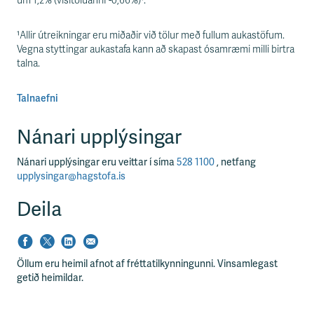
s
um 1,2% (vísitöluáhrif -0,66%)¹.
s
v
¹Allir útreikningar eru miðaðir við tölur með fullum aukastöfum.
æ
Vegna styttingar aukastafa kann að skapast ósamræmi milli birtra
ð
talna.
i
Talnaefni
Nánari upplýsingar
Nánari upplýsingar eru veittar í síma
528 1100
, netfang
upplysingar@hagstofa.is
Deila
Öllum eru heimil afnot af fréttatilkynningunni. Vinsamlegast
getið heimildar.