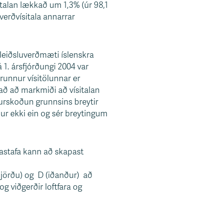
ísitalan lækkað um 1,3% (úr 98,1
 verðvísitala annarrar
amleiðsluverðmæti íslenskra
á 1. ársfjórðungi 2004 var
Grunnur vísitölunnar er
ð að markmiði að vísitalan
durskoðun grunnsins breytir
ur ekki ein og sér breytingum
kastafa kann að skapast
 jörðu) og D (iðanður) að
g viðgerðir loftfara og