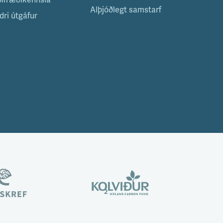
ölfræðikennsla
Alþjóðlegt samstarf
dri útgáfur