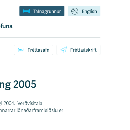
Talnagrunnur
English
funa
Fréttasafn
Fréttaáskrift
ðung 2005
gi 2004. Verðvísitala
annarrar iðnaðarframleiðslu er