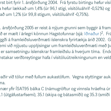
rst birt fyrir 1. ársfjórðung 2004. Frá fyrstu birtingu hefur v
a hefur lækkað um 1,4% (úr 96,1 stigi, vísitöluáhrif -0,52%) og
ð um 1,2% (úr 99,8 stigum, vísitöluáhrif -0,75%).
r 1. ársfjórðung 2005 er reist á nýjum grunni sem byggir á fr
2
að er mælt í árlegri könnun Hagstofunnar (sjá:
Iðnaður
)
. Fr
yggði á framleiðsluverðmæti íslenskra fyrirtækja árið 2002. 
mi við nýjustu upplýsingar um framleiðsluverðmæti með þa
r er samsetningu íslenskrar framleiðslu á hverjum tíma. En
takar verðbreytingar hafa í vísitöluútreikningunum en veld
iðaðir við tölur með fullum aukastöfum. Vegna styttingar au
lna.
s nær yfir ÍSAT95 bálka C (námugröftur og vinnsla hráefna úr
(útgáfustarfsemi), 35.1 (skipa og bátasmíði) og 35.3 (smíði o