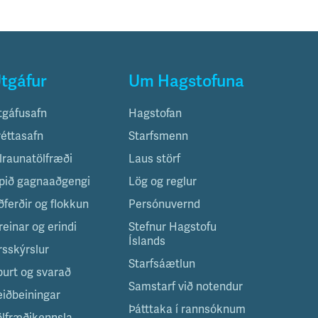
tgáfur
Um Hagstofuna
tgáfusafn
Hagstofan
réttasafn
Starfsmenn
ilraunatölfræði
Laus störf
pið gagnaaðgengi
Lög og reglur
ðferðir og flokkun
Persónuvernd
reinar og erindi
Stefnur Hagstofu
Íslands
rsskýrslur
Starfsáætlun
purt og svarað
Samstarf við notendur
eiðbeiningar
Þátttaka í rannsóknum