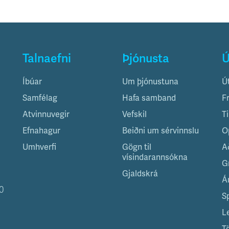
Talnaefni
Þjónusta
Ú
Íbúar
Um þjónustuna
Ú
Samfélag
Hafa samband
F
Atvinnuvegir
Vefskil
T
Efnahagur
Beiðni um sérvinnslu
O
Umhverfi
Gögn til
A
vísindarannsókna
G
Gjaldskrá
Á
0
S
L