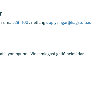
r
 í síma
528 1100
, netfang
upplysingar@hagstofa.is
tatilkynningunni. Vinsamlegast getið heimildar.