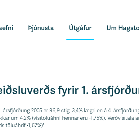
aefni
Þjónusta
Útgáfur
Um Hagsto
eiðsluverðs fyrir 1. ársfjór
1. ársfjórðung 2005 er 96,9 stig, 3,4% lægri en á 4. ársfjórðun
ækkar um 4,2% (vísitöluáhrif hennar eru -1,75%). Verðvísitala 
sitöluáhrif -1,67%)¹.