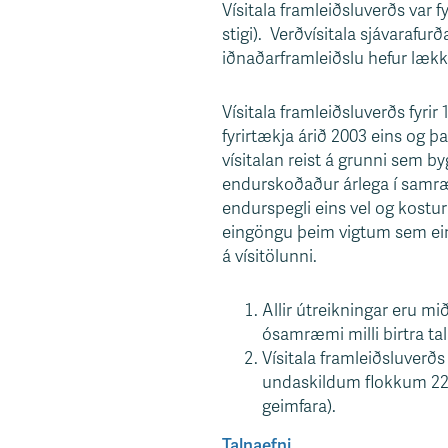
Vísitala framleiðsluverðs var fy
s
stigi). Verðvísitala sjávarafurð
v
iðnaðarframleiðslu hefur lækka
æ
ð
Vísitala framleiðsluverðs fyri
i
fyrirtækja árið 2003 eins og þ
vísitalan reist á grunni sem b
endurskoðaður árlega í samræ
endurspegli eins vel og kostu
eingöngu þeim vigtum sem eins
á vísitölunni.
Allir útreikningar eru m
ósamræmi milli birtra ta
Vísitala framleiðsluverð
undaskildum flokkum 22.1 
geimfara).
Talnaefni