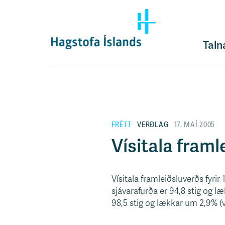
F
l
ý
t
Taln
i
l
e
i
ð
y
FRÉTT
VERÐLAG
17. MAÍ 2005
f
i
Vísitala framl
r
á
e
Vísitala framleiðsluverðs fyrir 
f
sjávarafurða er 94,8 stig og l
n
98,5 stig og lækkar um 2,9% (ví
i
s