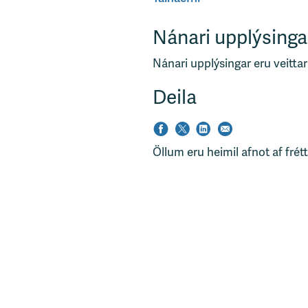
Nánari upplýsinga
Nánari upplýsingar eru veittar
Deila
Öllum eru heimil afnot af frét