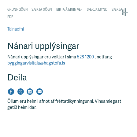
Talnaefni
Nánari upplýsingar
Nánari upplýsingar eru veittar í síma
528 1200
, netfang
byggingarvisitala@hagstofa.is
Deila
Öllum eru heimil afnot af fréttatilkynningunni. Vinsamlegast
getið heimildar.