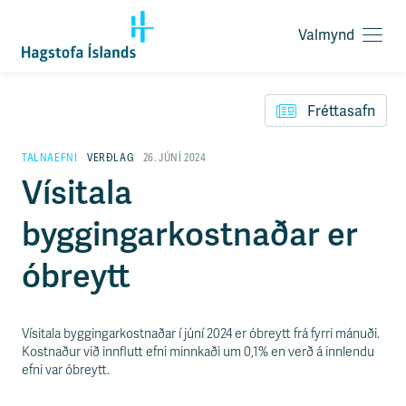
Valmynd
O
p
F
n
l
a
Fréttasafn
ý
v
t
a
i
TALNAEFNI
VERÐLAG
26. JÚNÍ 2024
l
l
Vísitala
m
e
y
i
n
byggingarkostnaðar er
ð
d
y
f
óbreytt
i
r
á
e
Vísitala byggingarkostnaðar í júní 2024 er óbreytt frá fyrri mánuði.
f
Kostnaður við innflutt efni minnkaði um 0,1% en verð á innlendu
n
efni var óbreytt.
i