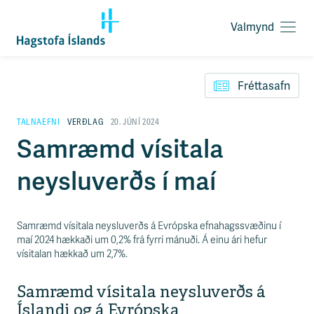
Valmynd
O
p
F
n
l
a
Fréttasafn
ý
v
t
a
i
TALNAEFNI
VERÐLAG
20. JÚNÍ 2024
l
l
Samræmd vísitala
m
e
y
i
n
neysluverðs í maí
ð
d
y
f
i
Samræmd vísitala neysluverðs á Evrópska efnahagssvæðinu í
r
maí 2024 hækkaði um 0,2% frá fyrri mánuði. Á einu ári hefur
á
vísitalan hækkað um 2,7%.
e
f
n
i