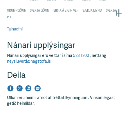
Talnaefni
Nánari upplýsingar
Nánari upplýsingar eru veittar í síma
528 1200
, netfang
neysluverd@hagstofa.is
Deila
Öllum eru heimil afnot af fréttatilkynningunni. Vinsamlegast
getið heimildar.