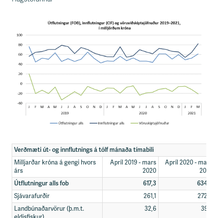
Verðmæti út- og innflutnings á tólf mánaða tímabili
Milljarðar króna á gengi hvors
Apríl 2019 - mars
Apríl 2020 - mars
árs
2020
2021
Útflutningur alls fob
617,3
634,6
Sjávarafurðir
261,1
272,3
Landbúnaðarvörur (þ.m.t.
32,6
39,4
eldisfiskur)