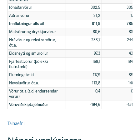
Iðnaðarvörur
302,5
305,9
Aðrar vörur
21,2
17,0
Innflutningur alls cif
811,9
785,8
Matvörur og drykkjarvörur
80,6
83,2
Hrávörur og rekstrarvörur,
233,7
244,2
ót.a.
Eldsneyti og smurolíur
97,3
43,9
Fjárfest.vörur (þó ekki
168,1
184,2
flutn.tæki)
Flutningatæki
117,9
89,6
Neysluvörur ót.a.
113,8
140,1
Vörur ót.a (t.d. endursendar
0,4
0,6
vörur)
Vöruviðskiptajöfnuður
-194,6
-151,2
Talnaefni