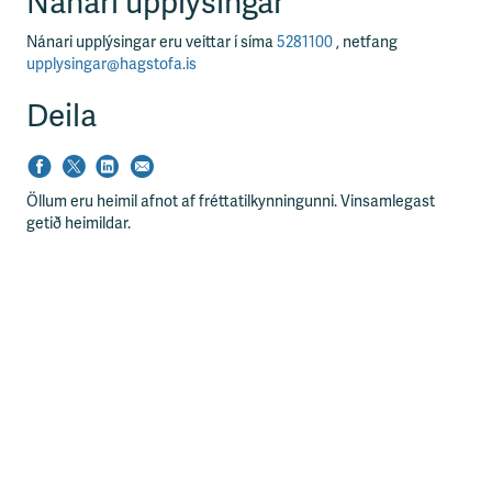
Nánari upplýsingar
Nánari upplýsingar eru veittar í síma
5281100
, netfang
upplysingar@hagstofa.is
Deila
Öllum eru heimil afnot af fréttatilkynningunni. Vinsamlegast
getið heimildar.