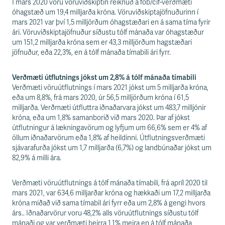
s
Í mars 2020 voru vöruviðskiptin reiknuð á fob/cif-verðmæti
s
óhagstæð um 19,4 milljarða króna. Vöruviðskiptajöfnuðurinn í
v
mars 2021 var því 1,5 milljörðum óhagstæðari en á sama tíma fyrir
æ
ári. Vöruviðskiptajöfnuður síðustu tólf mánaða var óhagstæður
ð
um 151,2 milljarða króna sem er 43,3 milljörðum hagstæðari
i
jöfnuður, eða 22,3%, en á tólf mánaða tímabili ári fyrr.
Verðmæti útflutnings jókst um 2,8% á tólf mánaða tímabili
Verðmæti vöruútflutnings í mars 2021 jókst um 5 milljarða króna,
eða um 8,8%, frá mars 2020, úr 56,5 milljörðum króna í 61,5
milljarða. Verðmæti útfluttra iðnaðarvara jókst um 483,7 milljónir
króna, eða um 1,8% samanborið við mars 2020. Þar af jókst
útflutningur á lækningavörum og lyfjum um 66,6% sem er 4% af
öllum iðnaðarvörum eða 1,8% af heildinni. Útflutningsverðmæti
sjávarafurða jókst um 1,7 milljarða (6,7%) og landbúnaðar jókst um
82,9% á milli ára.
Verðmæti vöruútflutnings á tólf mánaða tímabili, frá apríl 2020 til
mars 2021, var 634,6 milljarðar króna og hækkaði um 17,2 milljarða
króna miðað við sama tímabil ári fyrr eða um 2,8% á gengi hvors
árs.. Iðnaðarvörur voru 48,2% alls vöruútflutnings síðustu tólf
mánaði og var verðmæti þeirra 1,1% meira en á tólf mánaða