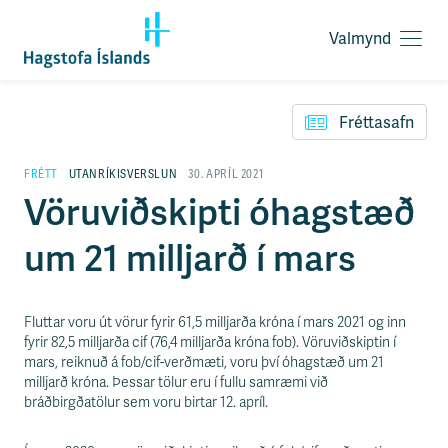
Valmynd
O
p
F
n
l
a
Fréttasafn
ý
v
t
a
i
FRÉTT
UTANRÍKISVERSLUN
30. APRÍL 2021
l
l
Vöruviðskipti óhagstæð
m
e
y
i
n
um 21 milljarð í mars
ð
d
y
f
i
Fluttar voru út vörur fyrir 61,5 milljarða króna í mars 2021 og inn
r
fyrir 82,5 milljarða cif (76,4 milljarða króna fob). Vöruviðskiptin í
á
mars, reiknuð á fob/cif-verðmæti, voru því óhagstæð um 21
e
milljarð króna. Þessar tölur eru í fullu samræmi við
f
bráðbirgðatölur sem voru birtar 12. apríl.
n
i