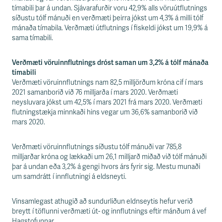
tímabili þar á undan. Sjávarafurðir voru 42,9% alls vöruútflutnings
síðustu tólf mánuði en verðmæti þeirra jókst um 4,3% á milli tólf
mánaða tímabila. Verðmæti útflutnings í fiskeldi jókst um 19,9% á
sama tímabili.
Verðmæti vöruinnflutnings dróst saman um 3,2% á tólf mánaða
tímabili
Verðmæti vöruinnflutnings nam 82,5 milljörðum króna cif í mars
2021 samanborið við 76 milljarða í mars 2020. Verðmæti
neysluvara jókst um 42,5% í mars 2021 frá mars 2020. Verðmæti
flutningstækja minnkaði hins vegar um 36,6% samanborið við
mars 2020.
Verðmæti vöruinnflutnings síðustu tólf mánuði var 785,8
milljarðar króna og lækkaði um 26,1 milljarð miðað við tólf mánuði
þar á undan eða 3,2% á gengi hvors árs fyrir sig. Mestu munaði
um samdrátt í innflutningi á eldsneyti.
Vinsamlegast athugið að sundurliðun eldnseytis hefur verið
breytt í töflunni verðmæti út- og innflutnings eftir mánðum á vef
Hagstofunnar