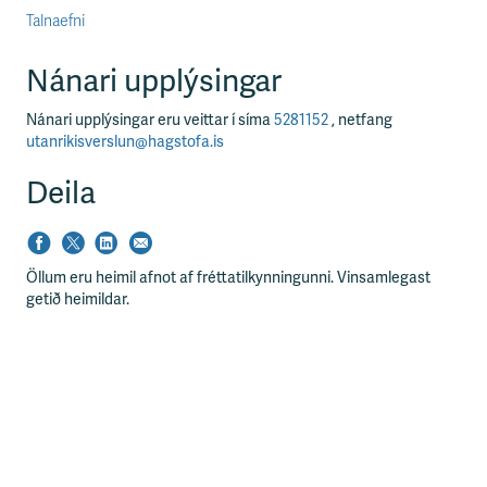
Talnaefni
Nánari upplýsingar
Nánari upplýsingar eru veittar í síma
5281152
, netfang
utanrikisverslun@hagstofa.is
Deila
Öllum eru heimil afnot af fréttatilkynningunni. Vinsamlegast
getið heimildar.