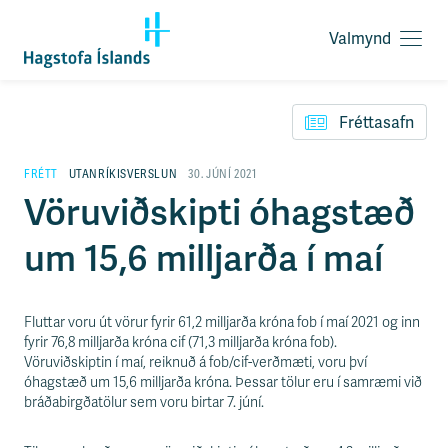
Valmynd
O
p
F
n
l
a
Fréttasafn
ý
v
t
a
i
FRÉTT
UTANRÍKISVERSLUN
30. JÚNÍ 2021
l
l
Vöruviðskipti óhagstæð
m
e
y
i
n
um 15,6 milljarða í maí
ð
d
y
f
i
Fluttar voru út vörur fyrir 61,2 milljarða króna fob í maí 2021 og inn
r
fyrir 76,8 milljarða króna cif (71,3 milljarða króna fob).
á
Vöruviðskiptin í maí, reiknuð á fob/cif-verðmæti, voru því
e
óhagstæð um 15,6 milljarða króna. Þessar tölur eru í samræmi við
f
bráðabirgðatölur sem voru birtar 7. júní.
n
i