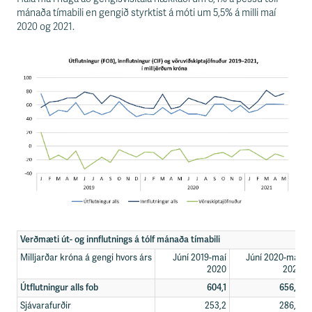
mánaða tímabili en gengið styrktist á móti um 5,5% á milli maí
2020 og 2021.
Verðmæti út- og innflutnings á tólf mánaða tímabili
Milljarðar króna á gengi hvors árs
Júní 2019-maí
Júní 2020-maí
2020
2021
Útflutningur alls fob
604,1
656,6
Sjávarafurðir
253,2
286,2