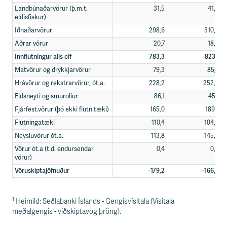
Landbúnaðarvörur (þ.m.t.
31,5
41,3
eldisfiskur)
Iðnaðarvörur
298,6
310,5
Aðrar vörur
20,7
18,6
Innflutningur alls cif
783,3
823,1
Matvörur og drykkjarvörur
79,3
85,4
Hrávörur og rekstrarvörur, ót.a.
228,2
252,3
Eldsneyti og smurolíur
86,1
45,1
Fjárfest.vörur (þó ekki flutn.tæki)
165,0
189,7
Flutningatæki
110,4
104,5
Neysluvörur ót.a.
113,8
145,5
Vörur ót.a (t.d. endursendar
0,4
0,6
vörur)
Vöruskiptajöfnuður
-179,2
-166,6
1
Heimild: Seðlabanki Íslands - Gengisvísitala (Vísitala
meðalgengis - viðskiptavog þröng).