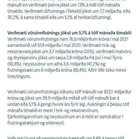
mánuði en verðmæti þeirra jókst um 13% á milli tólf mánaða
tímabila. Verðmæti útflutnings í fiskeldi jókst um 7,7 milljarða, eða
30,2%, á sama tímabili eða um 5,1% af heildarútflutningi.
Verðmæti vöruinnflutnings jókst um 5,1% á tólf mánaða tímabili
Verðmæti vöruinnflutnings nam 76,8 milljörðum króna í maí 2021
samanborið við 57,4 milljarða í maí 2020. Verðmæti hrá- og
rekstrarvara jókst um 3,7 milljarða króna (20%), verðmæti matvöru
og drykkjarvöru jókst um tæpa 2,8 milljarða frá því í maí í fyrra
(50,8%), neysluvörur um aðra 3,6 milljarða (41,2%) og
flutningstæki um 6 milljarða króna (85,4%). Aðrir liðir tóku minni
breytingum.
Verðmæti vöruinnflutnings síðustu tólf mánuði var 823,1 milljarður
króna og jókst um 39,9 milljarða miðað við tólf mánuði þar á
undan eða 5,1% á gengi hvors árs fyrir sig. Aukningin á þessu tólf
mánaða tímabili er mest í hrá- og rekstrarvörum,
fjárfestingarvörum og neysluvörum en á móti er samdráttur í
flutningatækjum og eldsneyti.
Hafa má í huga að gengisvísitala hækkaði um 8,4% á þessu tólf