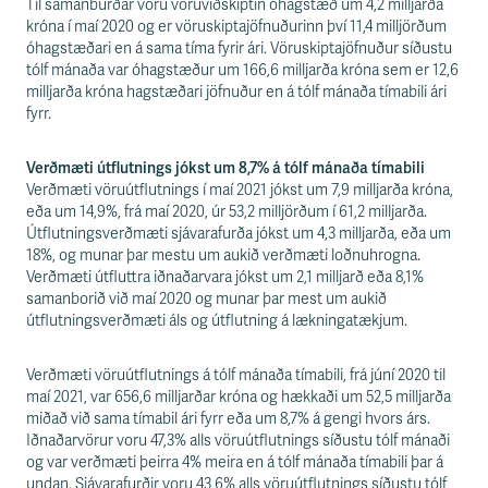
s
Til samanburðar voru vöruviðskiptin óhagstæð um 4,2 milljarða
s
króna í maí 2020 og er vöruskiptajöfnuðurinn því 11,4 milljörðum
v
óhagstæðari en á sama tíma fyrir ári. Vöruskiptajöfnuður síðustu
æ
tólf mánaða var óhagstæður um 166,6 milljarða króna sem er 12,6
ð
milljarða króna hagstæðari jöfnuður en á tólf mánaða tímabili ári
i
fyrr.
Verðmæti útflutnings jókst um 8,7% á tólf mánaða tímabili
Verðmæti vöruútflutnings í maí 2021 jókst um 7,9 milljarða króna,
eða um 14,9%, frá maí 2020, úr 53,2 milljörðum í 61,2 milljarða.
Útflutningsverðmæti sjávarafurða jókst um 4,3 milljarða, eða um
18%, og munar þar mestu um aukið verðmæti loðnuhrogna.
Verðmæti útfluttra iðnaðarvara jókst um 2,1 milljarð eða 8,1%
samanborið við maí 2020 og munar þar mest um aukið
útflutningsverðmæti áls og útflutning á lækningatækjum.
Verðmæti vöruútflutnings á tólf mánaða tímabili, frá júní 2020 til
maí 2021, var 656,6 milljarðar króna og hækkaði um 52,5 milljarða
miðað við sama tímabil ári fyrr eða um 8,7% á gengi hvors árs.
Iðnaðarvörur voru 47,3% alls vöruútflutnings síðustu tólf mánaði
og var verðmæti þeirra 4% meira en á tólf mánaða tímabili þar á
undan. Sjávarafurðir voru 43,6% alls vöruútflutnings síðustu tólf