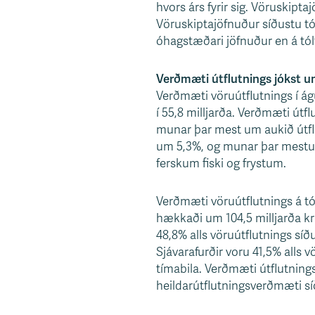
hvors árs fyrir sig. Vöruskipta
s
Vöruskiptajöfnuður síðustu t
v
óhagstæðari jöfnuður en á tólf
æ
ð
Verðmæti útflutnings jókst um
i
Verðmæti vöruútflutnings í ágú
í 55,8 milljarða. Verðmæti útf
munar þar mest um aukið útfl
um 5,3%, og munar þar mestu 
ferskum fiski og frystum.
Verðmæti vöruútflutnings á tól
hækkaði um 104,5 milljarða kr
48,8% alls vöruútflutnings síð
Sjávarafurðir voru 41,5% alls 
tímabila. Verðmæti útflutnings 
heildarútflutningsverðmæti sí