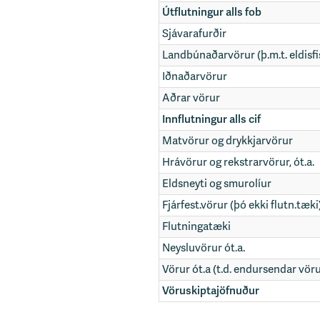
Útflutningur alls fob
Sjávarafurðir
Landbúnaðarvörur (þ.m.t. eldisfi
Iðnaðarvörur
Aðrar vörur
Innflutningur alls cif
Matvörur og drykkjarvörur
Hrávörur og rekstrarvörur, ót.a.
Eldsneyti og smurolíur
Fjárfest.vörur (þó ekki flutn.tæki
Flutningatæki
Neysluvörur ót.a.
Vörur ót.a (t.d. endursendar vöru
Vöruskiptajöfnuður