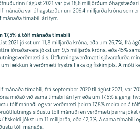
jöfnuðurinn í ágúst 2021 var því 18,8 milljörðum óhagstæðari 
ólf mánaða var óhagstæður um 206,4 milljarða króna sem er 
 mánaða tímabili ári fyrr.
 17,5% á tólf mánaða tímabili
st 2021 jókst um 11,8 milljarða króna, eða um 26,7%, frá ágús
luttra iðnaðarvara jókst um 9,5 milljarða króna, eða 45% sam
utningsverðmæti áls. Útflutningsverðmæti sjávarafurða min
um lækkun á verðmæti frystra flaka og fiskimjöls. Á móti k
f mánaða tímabili, frá september 2020 til ágúst 2021, var 70
óna miðað við sama tímabil ári fyrr eða um 17,5% á gengi hv
ustu tólf mánaði og var verðmæti þeirra 17,8% meira en á tól
vöruútflutnings síðustu tólf mánuði en verðmæti þeirra jókst
í fiskeldi jókst um 11 milljarða, eða 42,3%, á sama tímabili o
ðustu tólf mánaða.