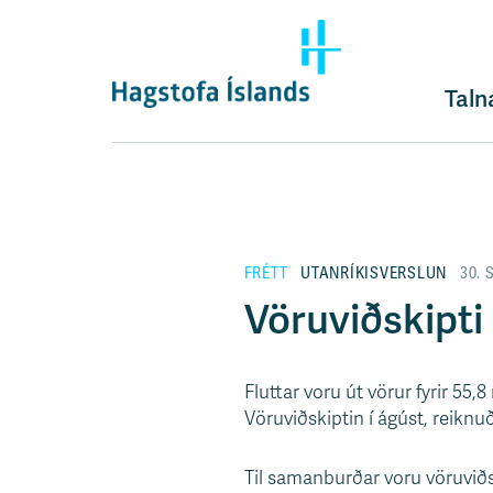
F
l
ý
t
Taln
i
l
e
i
ð
y
FRÉTT
UTANRÍKISVERSLUN
30. 
f
i
Vöruviðskipti
r
á
e
Fluttar voru út vörur fyrir 55,8
f
Vöruviðskiptin í ágúst, reiknu
n
i
Til samanburðar voru vöruviðs
s