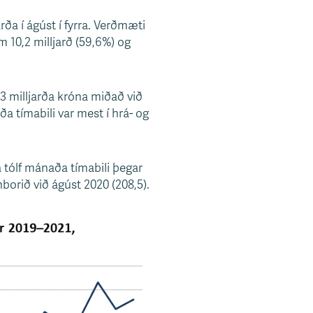
ða í ágúst í fyrra. Verðmæti
m 10,2 milljarð (59,6%) og
3 milljarða króna miðað við
a tímabili var mest í hrá- og
a tólf mánaða tímabili þegar
nborið við ágúst 2020 (208,5).