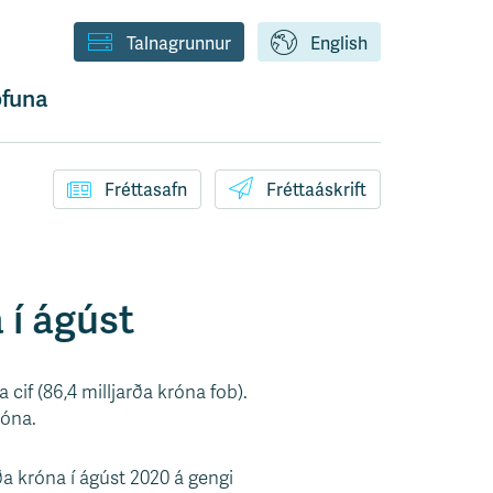
Talnagrunnur
English
funa
Fréttasafn
Fréttaáskrift
 í ágúst
a cif (86,4 milljarða króna fob).
róna.
a króna í ágúst 2020 á gengi