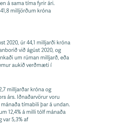
en á sama tíma fyrir ári.
41,8 milljörðum króna
t 2020, úr 44,1 milljarði króna
anborið við ágúst 2020, og
nkaði um rúman milljarð, eða
emur aukið verðmæti í
2,7 milljarðar króna og
ors árs. Iðnaðarvörur voru
f mánaða tímabili þar á undan.
 um 12,4% á milli tólf mánaða
g var 5,3% af