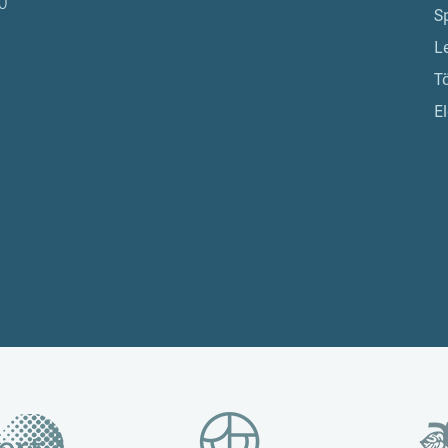
0
S
L
T
El