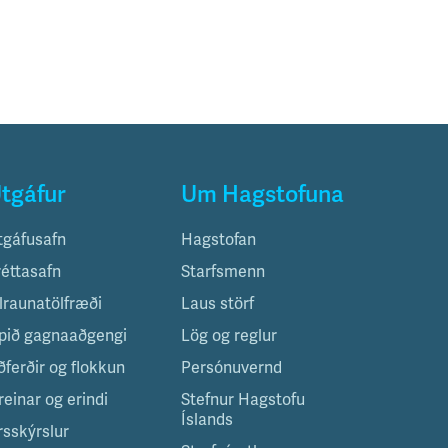
tgáfur
Um Hagstofuna
tgáfusafn
Hagstofan
réttasafn
Starfsmenn
ilraunatölfræði
Laus störf
pið gagnaaðgengi
Lög og reglur
ðferðir og flokkun
Persónuvernd
reinar og erindi
Stefnur Hagstofu
Íslands
rsskýrslur