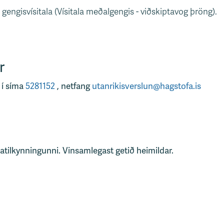
gengisvísitala (Vísitala meðalgengis - viðskiptavog þröng).
r
 í síma
5281152
, netfang
utanrikisverslun@hagstofa.is
tatilkynningunni. Vinsamlegast getið heimildar.