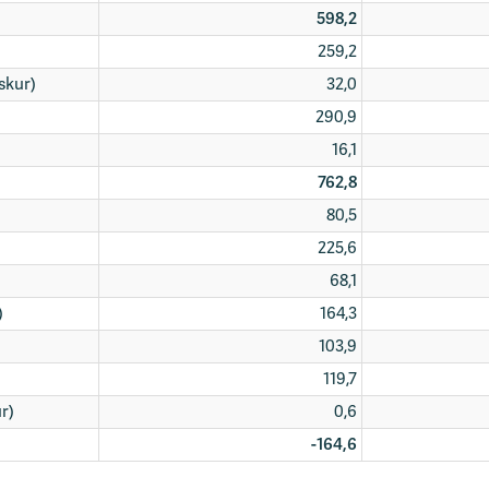
598,2
259,2
skur)
32,0
290,9
16,1
762,8
80,5
225,6
68,1
)
164,3
103,9
119,7
r)
0,6
-164,6