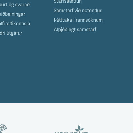
Starfsáætlun
purt og svarað
Samstarf við notendur
eiðbeiningar
Þátttaka í rannsóknum
ölfræðikennsla
Alþjóðlegt samstarf
dri útgáfur