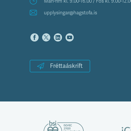
Mán-fim kl. 9.00-16.00 / Fös kl. 9.00-12.0
upplysingar@hagstofa.is
Fréttaáskrift