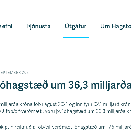
aefni
Þjónusta
Útgáfur
Um Hagsto
SEPTEMBER 2021
 óhagstæð um 36,3 milljarða
 milljarða króna fob í ágúst 2021 og inn fyrir 92,1 milljarð krón
ð á fob/cif-verðmæti, voru því óhagstæð um 36,3 milljarða k
kiptin reiknuð á fob/cif-verðmæti óhagstæð um 17,5 milljarð