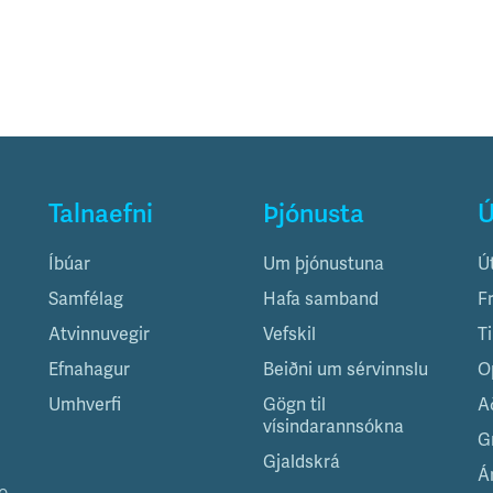
Talnaefni
Þjónusta
Ú
Íbúar
Um þjónustuna
Ú
Samfélag
Hafa samband
F
Atvinnuvegir
Vefskil
T
Efnahagur
Beiðni um sérvinnslu
O
Umhverfi
Gögn til
A
vísindarannsókna
G
Gjaldskrá
Á