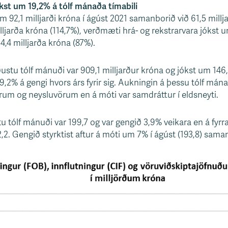
kst um 19,2% á tólf mánaða tímabili
92,1 milljarði króna í ágúst 2021 samanborið við 61,5 milljar
lljarða króna (114,7%), verðmæti hrá- og rekstrarvara jókst u
,4 milljarða króna (87%).
ustu tólf mánuði var 909,1 milljarður króna og jókst um 146,
,2% á gengi hvors árs fyrir sig. Aukningin á þessu tólf mánað
örum og neysluvörum en á móti var samdráttur í eldsneyti.
u tólf mánuði var 199,7 og var gengið 3,9% veikara en á fyrr
2,2. Gengið styrktist aftur á móti um 7% í ágúst (193,8) sama