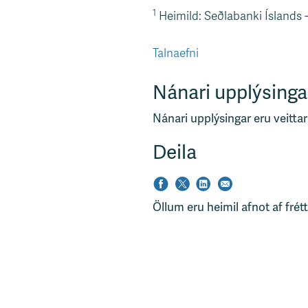
1
Heimild: Seðlabanki Íslands - 
Talnaefni
Nánari upplýsinga
Nánari upplýsingar eru veittar
Deila
Öllum eru heimil afnot af frét