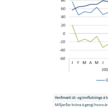
Verðmæti út- og innflutnings á t
Milljarðar króna á gengi hvors ár