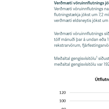
Verðmæti vöruinnflutnings jó
Verðmæti vöruinnflutnings nam 
flutningstækja jókst um 7,2 mi
verðmæti eldsneytis jókst um 4
Verðmæti vöruinnflutnings síð
tólf mánuði þar á undan eða 19
rekstrarvörum, fjárfestingarv
1
Meðaltal gengisvísitölu
síðust
meðaltal gengisvísitölu var 19