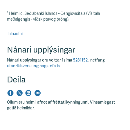
1
Heimild: Seðlabanki Íslands - Gengisvísitala (Vísitala
meðalgengis - viðskiptavog þröng).
Talnaefni
Nánari upplýsingar
Nánari upplýsingar eru veittar í síma
5281152
, netfang
utanrikisverslun@hagstofa.is
Deila
Öllum eru heimil afnot af fréttatilkynningunni. Vinsamlegast
getið heimildar.