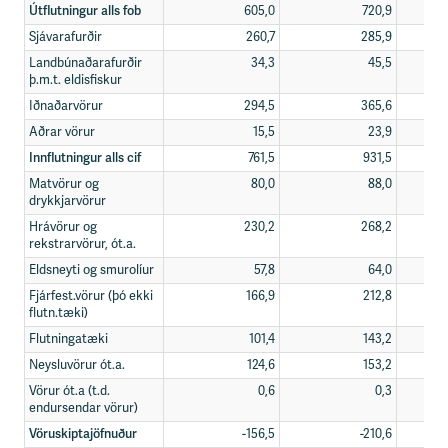
Útflutningur alls fob
605,0
720,9
Sjávarafurðir
260,7
285,9
Landbúnaðarafurðir
34,3
45,5
þ.m.t. eldisfiskur
Iðnaðarvörur
294,5
365,6
Aðrar vörur
15,5
23,9
Innflutningur alls cif
761,5
931,5
Matvörur og
80,0
88,0
drykkjarvörur
Hrávörur og
230,2
268,2
rekstrarvörur, ót.a.
Eldsneyti og smurolíur
57,8
64,0
Fjárfest.vörur (þó ekki
166,9
212,8
flutn.tæki)
Flutningatæki
101,4
143,2
Neysluvörur ót.a.
124,6
153,2
Vörur ót.a (t.d.
0,6
0,3
endursendar vörur)
Vöruskiptajöfnuður
-156,5
-210,6