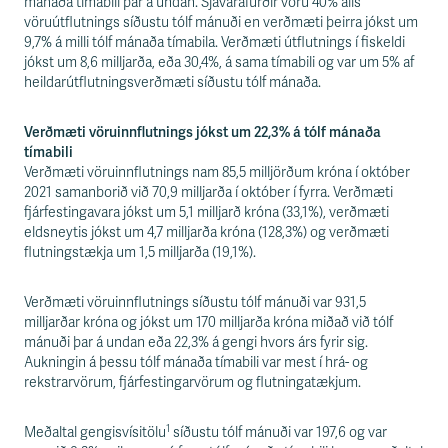
mánaða tímabili þar á undan. Sjávarafurðir voru 40% alls
vöruútflutnings síðustu tólf mánuði en verðmæti þeirra jókst um
9,7% á milli tólf mánaða tímabila. Verðmæti útflutnings í fiskeldi
jókst um 8,6 milljarða, eða 30,4%, á sama tímabili og var um 5% af
heildarútflutningsverðmæti síðustu tólf mánaða.
Verðmæti vöruinnflutnings jókst um 22,3% á tólf mánaða
tímabili
Verðmæti vöruinnflutnings nam 85,5 milljörðum króna í október
2021 samanborið við 70,9 milljarða í október í fyrra. Verðmæti
fjárfestingavara jókst um 5,1 milljarð króna (33,1%), verðmæti
eldsneytis jókst um 4,7 milljarða króna (128,3%) og verðmæti
flutningstækja um 1,5 milljarða (19,1%).
Verðmæti vöruinnflutnings síðustu tólf mánuði var 931,5
milljarðar króna og jókst um 170 milljarða króna miðað við tólf
mánuði þar á undan eða 22,3% á gengi hvors árs fyrir sig.
Aukningin á þessu tólf mánaða tímabili var mest í hrá- og
rekstrarvörum, fjárfestingarvörum og flutningatækjum.
1
Meðaltal gengisvísitölu
síðustu tólf mánuði var 197,6 og var