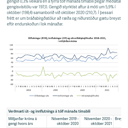
gengið 0,3% veikara en á fyrra tólf mánaða tímabili þegar meðaltal
gengisvísitölu var 197,0. Gengið styrktist aftur á móti um 5,9% í
október (198,4) samanborið við október 2020 (210,7). Í þessari
frétt er um bráðabirgðatölur að ræða og niðurstöður gætu breyst
eftir endurskoðun í lok mánaðar.
Verðmæti út- og innflutnings á tólf mánaða tímabili
Milljarðar króna á
Nóvember 2019 -
Nóvember 2020 -
Breyting
gengi hvors árs
október 2020
október 2021
t