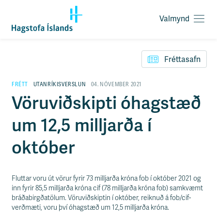
Valmynd
O
p
F
n
l
a
Fréttasafn
ý
v
t
a
i
FRÉTT
UTANRÍKISVERSLUN
04. NÓVEMBER 2021
l
l
Vöruviðskipti óhagstæð
m
e
y
i
n
um 12,5 milljarða í
ð
d
y
f
október
i
r
á
e
Fluttar voru út vörur fyrir 73 milljarða króna fob í október 2021 og
f
inn fyrir 85,5 milljarða króna cif (78 milljarða króna fob) samkvæmt
n
bráðabirgðatölum. Vöruviðskiptin í október, reiknuð á fob/cif-
i
verðmæti, voru því óhagstæð um 12,5 milljarða króna.