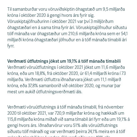
s
s
Til samanburðar voru vöruviðskiptin óhagstæð um 9,5 milljarða
v
króna í október 2020 á gengi hvors árs fyrir sig.
æ
Vöruskiptajöfnuðurinn í október 2021 var því 3 milljörðum
ð
óhagstæðari en á sama tíma fyrir ári. Vöruskiptajöfnuður síðustu
i
tólf mánaða var óhagstæður um 210,6 milljarða króna sem er 54,1
milljarði króna óhagstæðari jöfnuður en á tólf mánaða tímabili ári
fyrr.
Verðmæti útflutnings jókst um 19,1% á tólf mánaða tímabili
Verðmæti vöruútflutnings í október 2021 jókst um 11,6 milljarða
króna, eða um 18,8%, frá október 2020, úr 61,4 milljarði króna í 73
milljarða. Verðmæti útfluttra iðnaðarvara jókst um 11,1 milljarð
króna, eða 37,8% samanborið við október 2020, og munar þar
mest um aukið útflutningsverðmæti áls.
Verðmæti vöruútflutnings á tólf mánaða tímabili, frá nóvember
2020 til október 2021, var 720,9 milljarðar króna og hækkaði um
115,8 milljarða króna miðað við sama tímabil ári fyrr eða um 19,1% á
gengi hvors árs. Iðnaðarvörur voru 51% alls vöruútflutnings
síðustu tólf mánaði og var verðmæti þeirra 24,1% meira en á tólf