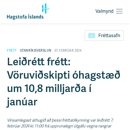
Valmynd
O
p
F
n
l
a
Fréttasafn
ý
v
t
a
i
FRÉTT
UTANRÍKISVERSLUN
07. FEBRÚAR 2024
l
l
Leiðrétt frétt:
m
e
y
i
n
Vöruviðskipti óhagstæð
ð
d
y
f
um 10,8 milljarða í
i
r
janúar
á
e
f
n
Vinsamlegast athugið að þessi fréttatilkynning var leiðrétt 7.
i
febrúar 2024 kl. 11:00 frá upprunalegri útgáfu vegna rangrar