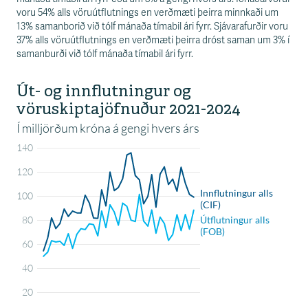
voru 54% alls vöruútflutnings en verðmæti þeirra minnkaði um
13% samanborið við tólf mánaða tímabil ári fyrr. Sjávarafurðir voru
37% alls vöruútflutnings en verðmæti þeirra dróst saman um 3% í
samanburði við tólf mánaða tímabil ári fyrr.