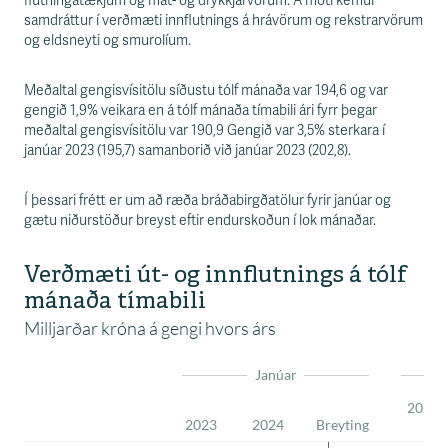
flutningatækjum og mat- og drykkjarvörum. Á móti kemur
samdráttur í verðmæti innflutnings á hrávörum og rekstrarvörum
og eldsneyti og smurolíum.
Meðaltal gengisvísitölu síðustu tólf mánaða var 194,6 og var
gengið 1,9% veikara en á tólf mánaða tímabili ári fyrr þegar
meðaltal gengisvísitölu var 190,9 Gengið var 3,5% sterkara í
janúar 2023 (195,7) samanborið við janúar 2023 (202,8).
Í þessari frétt er um að ræða bráðabirgðatölur fyrir janúar og
gætu niðurstöður breyst eftir endurskoðun í lok mánaðar.