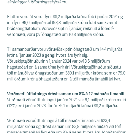
s
skráningar í útflutningsskýrslum.
s
v
Fluttar voru út vörur fyrir 88,2 milljarða króna fob í janúar 2024 og
æ
inn fyrir 99,0 milljarða cif (93,8 milljarða króna fob) samkvæmt
ð
bráðabirgðatölum. Vöruviðskiptin í janúar, reiknuð á fob/cif-
i
verðmæti, voru því óhagstæð um 10,8 milljarða króna.
Til samanburðar voru vöruviðskiptin óhagstæð um 14,4 milljarða
króna í janúar 2023 á gengi hvors árs fyrir sig.
Vöruskiptajöfnuðurinn í janúar 2024 var því 3,5 milljörðum
hagstæðari en á sama tíma fyrir ári. Vöruskiptajöfnuður síðustu
tólf mánuði var óhagstæður um 389,1 milljarður króna sem er 79,0
milljörðum króna óhagstæðara en á tólf mánaða tímabili ári fyrr.
Verðmæti útflutnings dróst saman um 8% á 12 mánaða tímabili
Verðmæti vöruútflutnings í janúar 2024 var 9,1 milljarði króna meiri
(12%) en í janúar 2023, fór úr 79,1 milljarði króna í 88,2 milljarða.
Verðmæti vöruútflutnings á tólf mánaða tímabili var 923,4
milljarðar króna og dróst saman um 83,9 milljarða miðað við tólf
mánaða tímabil ári fyrr eða um 8% á gengi hvors árs. Iðnaðarvörur