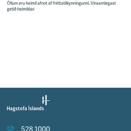
Öllum eru heimil afnot af fréttatilkynningunni. Vinsamlegast
getið heimildar.
528 1000