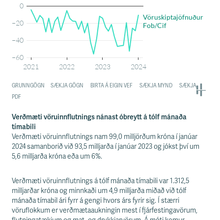
Verðmæti vöruinnflutnings nánast óbreytt á tólf mánaða
tímabili
Verðmæti vöruinnflutnings nam 99,0 milljörðum króna í janúar
2024 samanborið við 93,5 milljarða í janúar 2023 og jókst því um
5,6 milljarða króna eða um 6%.
Verðmæti vöruinnflutnings á tólf mánaða tímabili var 1.312,5
milljarðar króna og minnkaði um 4,9 milljarða miðað við tólf
mánaða tímabil ári fyrr á gengi hvors árs fyrir sig. Í stærri
vöruflokkum er verðmætaaukningin mest í fjárfestingavörum,