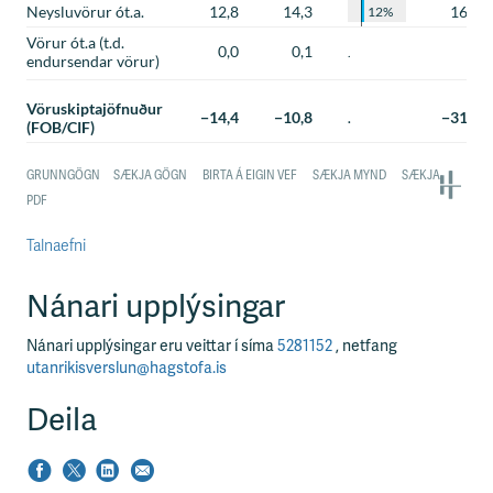
Talnaefni
Nánari upplýsingar
Nánari upplýsingar eru veittar í síma
5281152
, netfang
utanrikisverslun@hagstofa.is
Deila