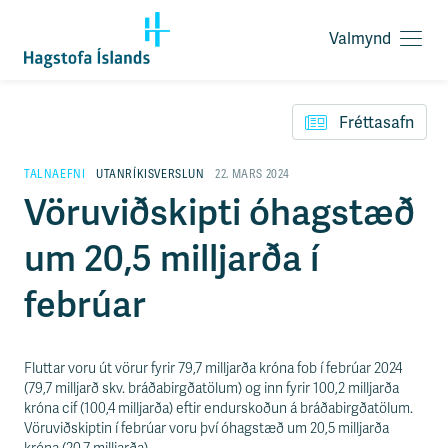
Valmynd
O
p
F
n
l
a
Fréttasafn
ý
v
t
a
i
TALNAEFNI
UTANRÍKISVERSLUN
22. MARS 2024
l
l
Vöruviðskipti óhagstæð
m
e
y
i
n
um 20,5 milljarða í
ð
d
y
f
febrúar
i
r
á
e
Fluttar voru út vörur fyrir 79,7 milljarða króna fob í febrúar 2024
f
(79,7 milljarð skv. bráðabirgðatölum) og inn fyrir 100,2 milljarða
n
króna cif (100,4 milljarða) eftir endurskoðun á bráðabirgðatölum.
i
Vöruviðskiptin í febrúar voru því óhagstæð um 20,5 milljarða