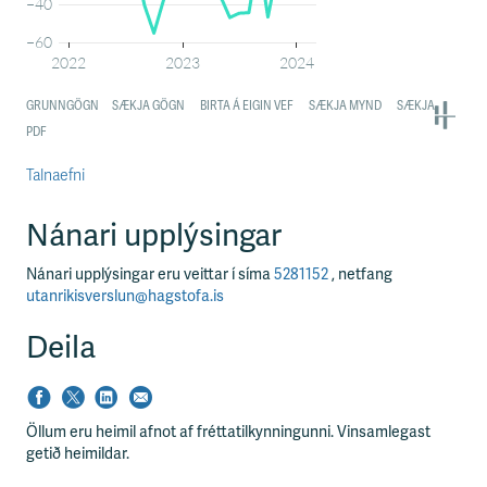
Talnaefni
Nánari upplýsingar
Nánari upplýsingar eru veittar í síma
5281152
, netfang
utanrikisverslun@hagstofa.is
Deila
Öllum eru heimil afnot af fréttatilkynningunni. Vinsamlegast
getið heimildar.