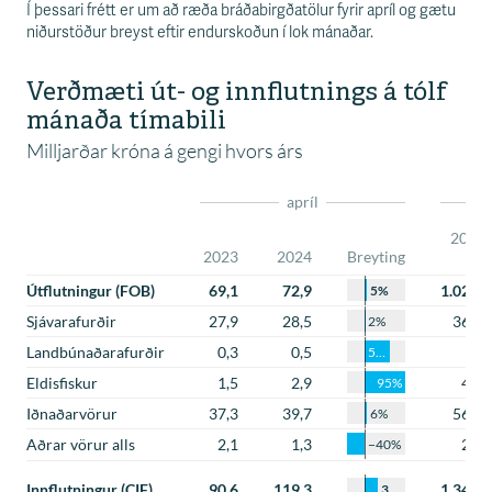
Í þessari frétt er um að ræða bráðabirgðatölur fyrir apríl og gætu
niðurstöður breyst eftir endurskoðun í lok mánaðar.