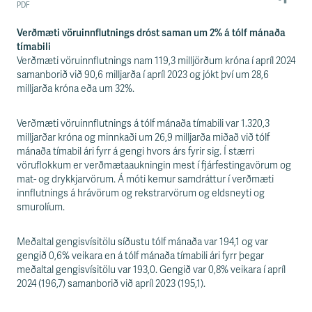
Verðmæti vöruinnflutnings dróst saman um 2% á tólf mánaða
tímabili
Verðmæti vöruinnflutnings nam 119,3 milljörðum króna í apríl 2024
samanborið við 90,6 milljarða í apríl 2023 og jókt því um 28,6
milljarða króna eða um 32%.
Verðmæti vöruinnflutnings á tólf mánaða tímabili var 1.320,3
milljarðar króna og minnkaði um 26,9 milljarða miðað við tólf
mánaða tímabil ári fyrr á gengi hvors árs fyrir sig. Í stærri
vöruflokkum er verðmætaaukningin mest í fjárfestingavörum og
mat- og drykkjarvörum. Á móti kemur samdráttur í verðmæti
innflutnings á hrávörum og rekstrarvörum og eldsneyti og
smurolíum.
Meðaltal gengisvísitölu síðustu tólf mánaða var 194,1 og var
gengið 0,6% veikara en á tólf mánaða tímabili ári fyrr þegar
meðaltal gengisvísitölu var 193,0. Gengið var 0,8% veikara í apríl
2024 (196,7) samanborið við apríl 2023 (195,1).