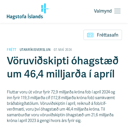
Valmynd
O
p
F
n
l
a
Fréttasafn
ý
v
t
a
i
FRÉTT
UTANRÍKISVERSLUN
07. MAÍ 2024
l
l
Vöruviðskipti óhagstæð
m
e
y
i
n
um 46,4 milljarða í apríl
ð
d
y
f
i
Fluttar voru út vörur fyrir 72,9 milljarða króna fob í apríl 2024 og
r
inn fyrir 119,3 milljarða cif (112,8 milljarða króna fob) samkvæmt
á
bráðabirgðatölum. Vöruviðskiptin í apríl, reiknuð á fob/cif-
e
verðmæti, voru því óhagstæð um 46,4 milljarða króna. Til
f
samanburðar voru vöruviðskiptin óhagstæð um 21,6 milljarða
n
króna í apríl 2023 á gengi hvors árs fyrir sig.
i