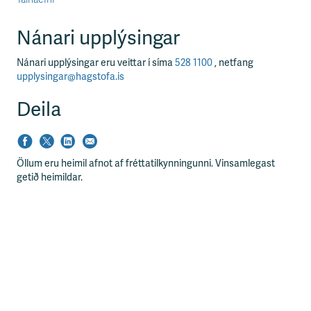
Nánari upplýsingar
Nánari upplýsingar eru veittar í síma
528 1100
, netfang
upplysingar@hagstofa.is
Deila
Öllum eru heimil afnot af fréttatilkynningunni. Vinsamlegast
getið heimildar.