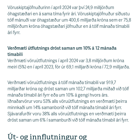
s
s
Vöruskiptajöfnuðurinn í apríl 2024 var því 24,9 milljörðum
v
óhagstæðari en á sama tíma fyrir ári. Vöruskiptajöfnuður síðustu
æ
tólf mánuði var óhagstæður um 400,6 milljarða króna sem er 75,8
ð
milljörðum króna óhagstæðari jöfnuður en á tólf mánaða tímabili
i
ári fyrr.
Verðmæti útflutnings dróst saman um 10% á 12 mánaða
tímabili
Verðmæti vöruútflutnings í apríl 2024 var 3,8 milljörðum króna
meiri (5%) en í apríl 2023, fór úr 69,1 milljarði króna í 72,9 milljarða.
Verðmæti vöruútflutnings á tólf mánaða tímabili var 919,7
milljarðar króna og dróst saman um 102,7 milljarða miðað við tólf
mánaða tímabil ári fyrr eða um 10% á gengi hvors árs.
Iðnaðarvörur voru 53% alls vöruútflutnings en verðmæti þeirra
minnkaði um 14% samanborið við tólf mánaða tímabil ári fyrr.
Sjávarafurðir voru 38% alls vöruútflutnings en verðmæti þeirra
dróst saman um 6% í samanburði við tólf mánaða tímabil ári fyrr.