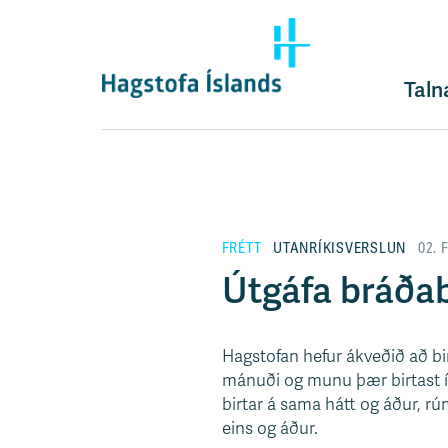
F
l
ý
t
Taln
i
l
e
i
ð
y
FRÉTT
UTANRÍKISVERSLUN
02. 
f
i
Útgáfa bráðab
r
á
e
Hagstofan hefur ákveðið að bi
f
mánuði og munu þær birtast í
n
birtar á sama hátt og áður, rú
i
eins og áður.
s