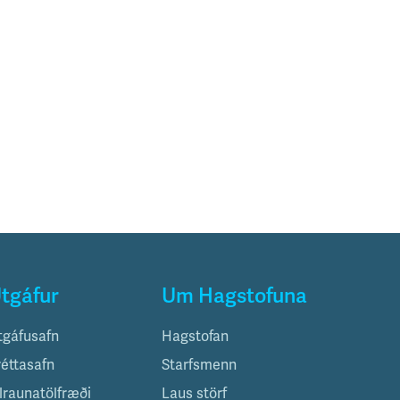
tgáfur
Um Hagstofuna
tgáfusafn
Hagstofan
réttasafn
Starfsmenn
ilraunatölfræði
Laus störf