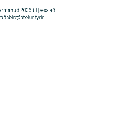
armánuð 2006 til þess að
áðabirgðatölur fyrir