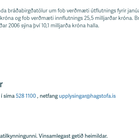
da bráðabirgðatölur um fob verðmæti útflutnings fyrir janú
r króna og fob verðmæti innflutnings 25,5 milljarðar króna. Br
r 2006 sýna því 10,1 milljarða króna halla.
r
 í síma
528 1100
, netfang
upplysingar@hagstofa.is
tatilkynningunni. Vinsamlegast getið heimildar.