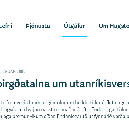
aefni
Þjónusta
Útgáfur
Um Hagsto
FEBRÚAR 2006
irgðatalna um utanríkisver
rta framvegis bráðabirgðatölur um heildartölur útflutnings 
 Hagvísum í byrjun næsta mánaðar á eftir. Endanlegar tölur
mlega þremur vikum síðar. Endanlegar tölur fyrir árið verða þó