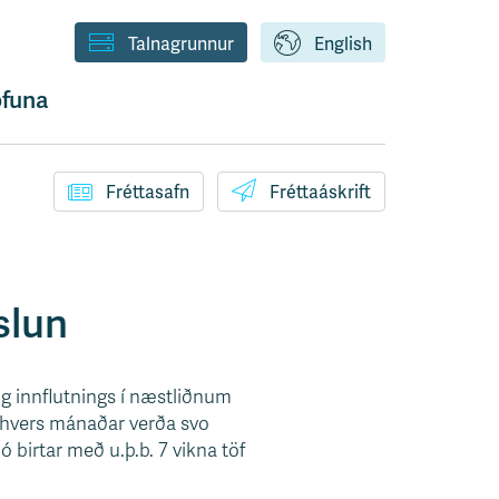
Talnagrunnur
English
funa
Fréttasafn
Fréttaáskrift
slun
og innflutnings í næstliðnum
 hvers mánaðar verða svo
 birtar með u.þ.b. 7 vikna töf