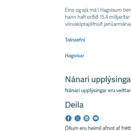
s
Eins og sjá má í Hagvísum ben
v
hann hafi orðið 15,4 milljarða
æ
vöruskiptajöfnuð janúarmánaða
ð
i
Talnaefni
Hagvísar
Nánari upplýsinga
Nánari upplýsingar eru veittar
Deila
Öllum eru heimil afnot af frét