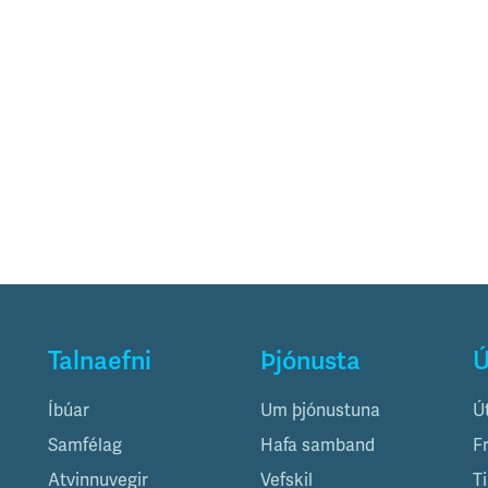
Talnaefni
Þjónusta
Ú
Íbúar
Um þjónustuna
Ú
Samfélag
Hafa samband
F
Atvinnuvegir
Vefskil
T