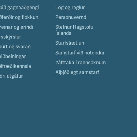
pið gagnaaðgengi
Lög og reglur
ðferðir og flokkun
Persónuvernd
reinar og erindi
Stefnur Hagstofu
Íslands
rsskýrslur
Starfsáætlun
purt og svarað
Samstarf við notendur
eiðbeiningar
Þátttaka í rannsóknum
ölfræðikennsla
Alþjóðlegt samstarf
dri útgáfur