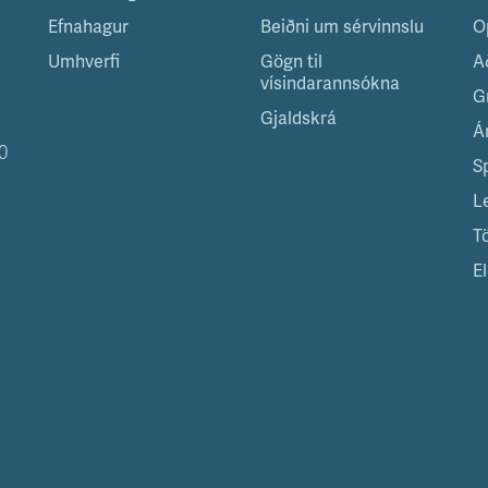
Efnahagur
Beiðni um sérvinnslu
O
Umhverfi
Gögn til
A
vísindarannsókna
G
Gjaldskrá
Á
0
S
L
T
El