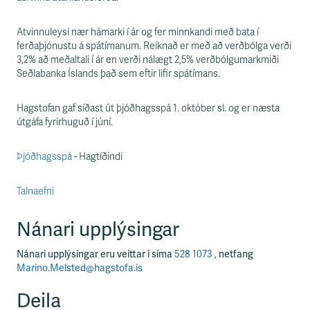
Atvinnuleysi nær hámarki í ár og fer minnkandi með bata í
ferðaþjónustu á spátímanum. Reiknað er með að verðbólga verði
3,2% að meðaltali í ár en verði nálægt 2,5% verðbólgumarkmiði
Seðlabanka Íslands það sem eftir lifir spátímans.
Hagstofan gaf síðast út þjóðhagsspá 1. október sl. og er næsta
útgáfa fyrirhuguð í júní.
Þjóðhagsspá
- Hagtíðindi
Talnaefni
Nánari upplýsingar
Nánari upplýsingar eru veittar í síma
528 1073
, netfang
Marino.Melsted@hagstofa.is
Deila