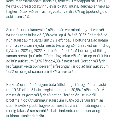
s
komum ferðamanna til landsins, fyrirtæki í ferðaþjónustu urðu
s
fyrir tekjubresti og atvinnuleysi jókst til muna. Reiknað er með að
v
hagkerfið taki við sér í ár, hagvöxtur verði 2,6% og þjóðarútgjöld
æ
aukist um 2,1%.
ð
i
Samdráttur einkaneyslu á síðasta ári var minni en gert var ráð
fyrir en í ár er búist við 2,3% vexti og 4,1% árið 2022. Er áætlað að
hún aukist að meðaltali um 2,9% eftir það. Horfur eru á að hægja
muni á vexti samneyslu næstu tvö ár og að hún aukist um 1,1% og
0,7% árin 2021 og 2022. Eftir það er áætlað að hún dragist lítillega
saman næstu þrjú árin. Fjárfesting tekur við sér í ár og er útlit fyrir
að hún aukist um 5,0% í ár og 4,3% á næsta ári. Gert er ráð fyrir
kröftugum vexti opinberrar fjárfestingar í ár og að hún aukist um
17,7% en dragist saman um 6,8% á næsta ári.
Reiknað er með hóflegum bata útflutnings í ár og að hann aukist
um 10,3% eftir að hafa dregist saman um 30,5% á síðasta ári. Á
næsta ári er gert ráð fyrir að batinn í ferðaþjónustu verði
þróttmeiri og útflutningur aukist um 16,8% og verður framlag
utanríkisviðskipta til hagvaxtar mest á því ári. Innflutningur mun
einnig taka við sér samhliða bata innlendrar eftirspurnar og
aukinna utanlandsferða.