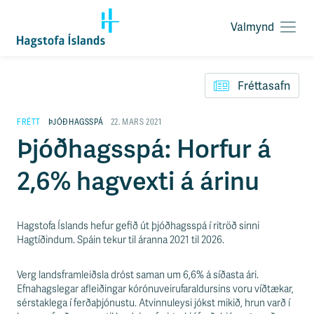
Valmynd
O
p
F
n
l
a
Fréttasafn
ý
v
t
a
i
FRÉTT
ÞJÓÐHAGSSPÁ
22. MARS 2021
l
l
Þjóðhagsspá: Horfur á
m
e
y
i
n
2,6% hagvexti á árinu
ð
d
y
f
i
Hagstofa Íslands hefur gefið út þjóðhagsspá í ritröð sinni
r
Hagtíðindum. Spáin tekur til áranna 2021 til 2026.
á
e
f
Verg landsframleiðsla dróst saman um 6,6% á síðasta ári.
n
Efnahagslegar afleiðingar kórónuveirufaraldursins voru víðtækar,
i
sérstaklega í ferðaþjónustu. Atvinnuleysi jókst mikið, hrun varð í