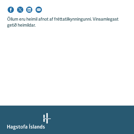
Öllum eru heimil afnot af fréttatilkynningunni. Vinsamlegast
getið heimildar.