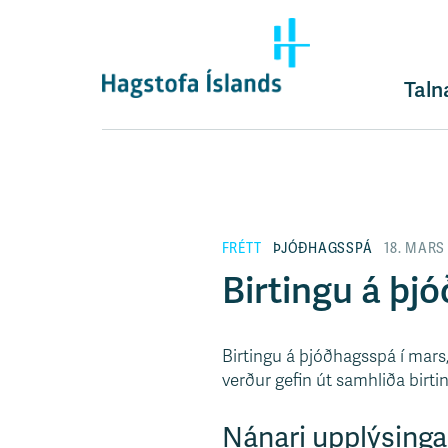
F
l
ý
t
Taln
i
l
e
i
ð
y
FRÉTT
ÞJÓÐHAGSSPÁ
18. MARS
f
i
Birtingu á þj
r
á
e
Birtingu á þjóðhagsspá í mars,
f
verður gefin út samhliða birti
n
i
Nánari upplýsinga
s