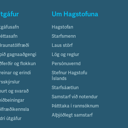
tgáfur
Um Hagstofuna
tgáfusafn
Hagstofan
réttasafn
Starfsmenn
ilraunatölfræði
Laus störf
pið gagnaaðgengi
Lög og reglur
ðferðir og flokkun
Persónuvernd
reinar og erindi
Stefnur Hagstofu
Íslands
rsskýrslur
Starfsáætlun
purt og svarað
Samstarf við notendur
eiðbeiningar
Þátttaka í rannsóknum
ölfræðikennsla
Alþjóðlegt samstarf
dri útgáfur