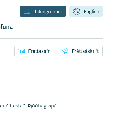
Talnagrunnur
English
funa
Fréttasafn
Fréttaáskrift
verið frestað. Þjóðhagsspá