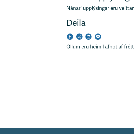
s
Nánari upplýsingar eru veittar
v
æ
Deila
ð
i
Öllum eru heimil afnot af frét