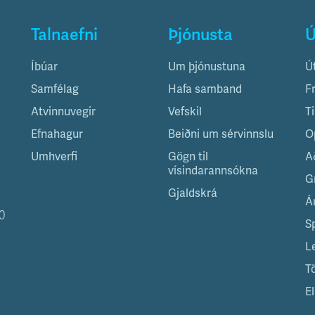
Talnaefni
Þjónusta
Ú
Íbúar
Um þjónustuna
Ú
Samfélag
Hafa samband
F
Atvinnuvegir
Vefskil
T
Efnahagur
Beiðni um sérvinnslu
O
Umhverfi
Gögn til
A
vísindarannsókna
G
Gjaldskrá
Á
0
S
L
T
El