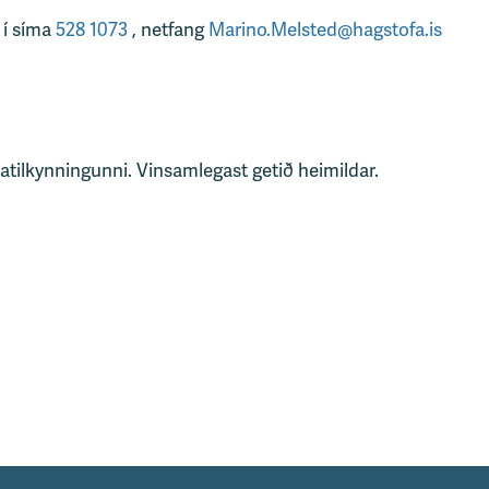
 í síma
528 1073
, netfang
Marino.Melsted@hagstofa.is
tatilkynningunni. Vinsamlegast getið heimildar.