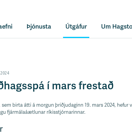
aefni
Þjónusta
Útgáfur
Um Hagsto
 2024
óðhagsspá í mars frestað
 sem birta átti á morgun þriðjudaginn 19. mars 2024, hefur 
ngu fjármálaáætlunar ríkisstjórnarinnar.
r