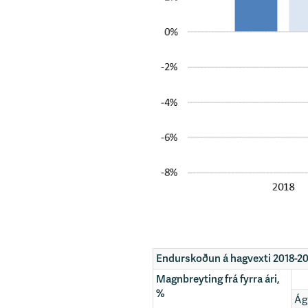
Endurskoðun á hagvexti 2018-2
Magnbreyting frá fyrra ári,
%
Ág