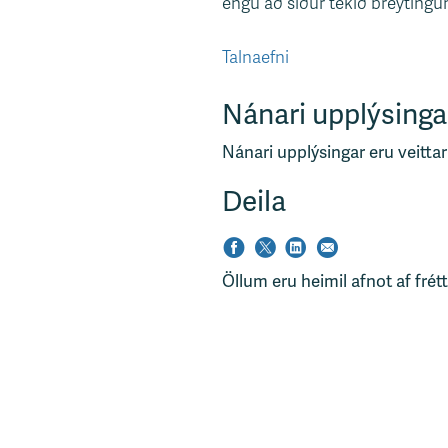
engu að síður tekið breytingum 
Talnaefni
Nánari upplýsinga
Nánari upplýsingar eru veittar
Deila
Öllum eru heimil afnot af frét