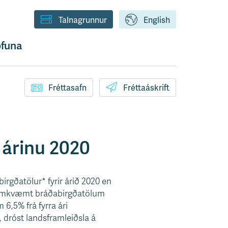
Talnagrunnur
English
funa
Fréttasafn
Fréttaáskrift
 árinu 2020
rgðatölur* fyrir árið 2020 en
. Samkvæmt bráðabirgðatölum
 6,5% frá fyrra ári
, dróst landsframleiðsla á