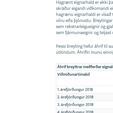
Hagrænt eignarhald er ekki það
skráður eigandi viðkomandi e
hagrænu eignarhaldi er vísað t
vöru eða þjónustu. Breytingar 
sem rekstrarleigueignir og gj
sem fjármunaeignir og teljast
Þessi breyting hefur áhrif til
útlöndum. Áhrifin munu einnig
Áhrif breyttrar meðferðar eigna
Viðmiðunartímabil
1. ársfjórðungur 2018
2. ársfjórðungur 2018
3. ársfjórðungur 2018
4. ársfjórðungur 2018