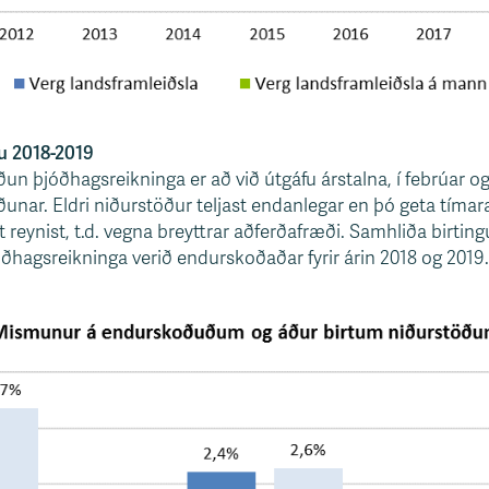
u 2018-2019
n þjóðhagsreikninga er að við útgáfu árstalna, í febrúar og
ðunar. Eldri niðurstöður teljast endanlegar en þó geta tímara
reynist, t.d. vegna breyttrar aðferðafræði. Samhliða birting
óðhagsreikninga verið endurskoðaðar fyrir árin 2018 og 2019.