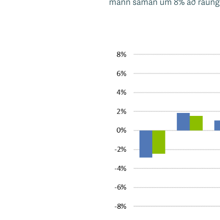
mann saman um 8% að raungil
s
v
æ
ð
i