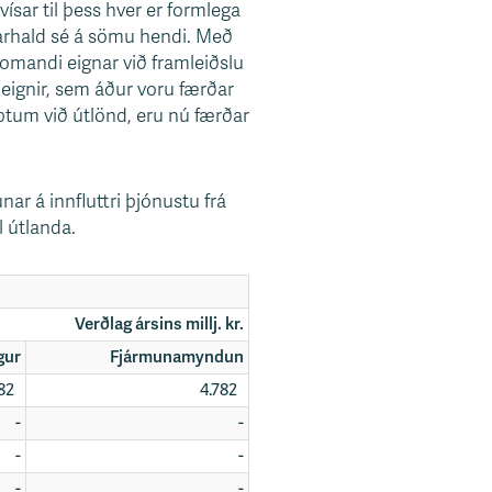
ísar til þess hver er formlega
arhald sé á sömu hendi. Með
komandi eignar við framleiðslu
 eignir, sem áður voru færðar
ptum við útlönd, eru nú færðar
ar á innfluttri þjónustu frá
 útlanda.
Verðlag ársins millj. kr.
gur
Fjármunamyndun
782
4.782
-
-
-
-
-
-