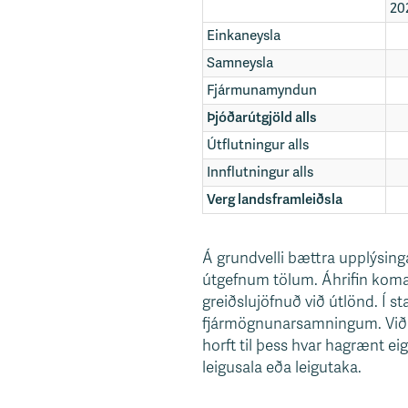
20
Einkaneysla
Samneysla
Fjármunamyndun
Þjóðarútgjöld alls
Útflutningur alls
Innflutningur alls
Verg landsframleiðsla
Á grundvelli bættra upplýsing
útgefnum tölum. Áhrifin koma
greiðslujöfnuð við útlönd. Í 
fjármögnunarsamningum. Við ma
horft til þess hvar hagrænt ei
leigusala eða leigutaka.