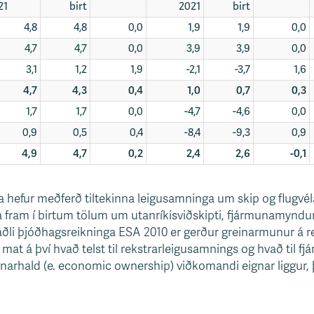
21
birt
2021
birt
4,8
4,8
0,0
1,9
1,9
0,0
4,7
4,7
0,0
3,9
3,9
0,0
3,1
1,2
1,9
-2,1
-3,7
1,6
4,7
4,3
0,4
1,0
0,7
0,3
1,7
1,7
0,0
-4,7
-4,6
0,0
0,9
0,5
0,4
-8,4
-9,3
0,9
4,9
4,7
0,2
2,4
2,6
-0,1
a hefur meðferð tiltekinna leigusamninga um skip og flugvél
 fram í birtum tölum um utanríkisviðskipti, fjármunamyndu
staðli þjóðhagsreikninga ESA 2010 er gerður greinarmunur á
t á því hvað telst til rekstrarleigusamnings og hvað til f
gnarhald (e. economic ownership) viðkomandi eignar liggur, þ