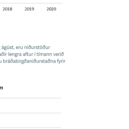
 ágúst, eru niðurstöður
ðir lengra aftur í tímann verið
u bráðabirgðaniðurstaðna fyrir