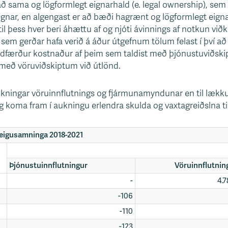
 sama og lögformlegt eignarhald (e. legal ownership), sem v
ignar, en algengast er að bæði hagrænt og lögformlegt eign
il þess hver beri áhættu af og njóti ávinnings af notkun við
sem gerðar hafa verið á áður útgefnum tölum felast í því að
aldfærður kostnaður af þeim sem taldist með þjónustuviðski
 með vöruviðskiptum við útlönd.
 aukningar vöruinnflutnings og fjármunamyndunar en til lækkun
 koma fram í aukningu erlendra skulda og vaxtagreiðslna til
leigusamninga 2018-2021
Þjónustuinnflutningur
Vöruinnflutnin
-
4.
-106
-110
-123