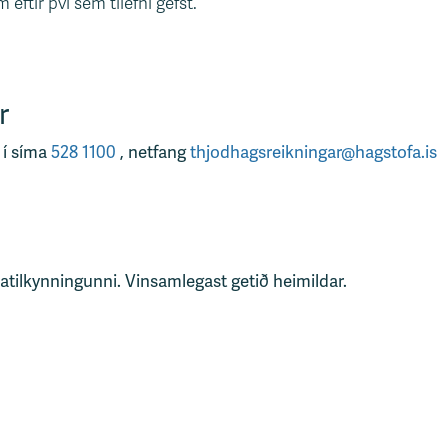
eftir því sem tilefni gefst.
r
 í síma
528 1100
, netfang
thjodhagsreikningar@hagstofa.is
tatilkynningunni. Vinsamlegast getið heimildar.