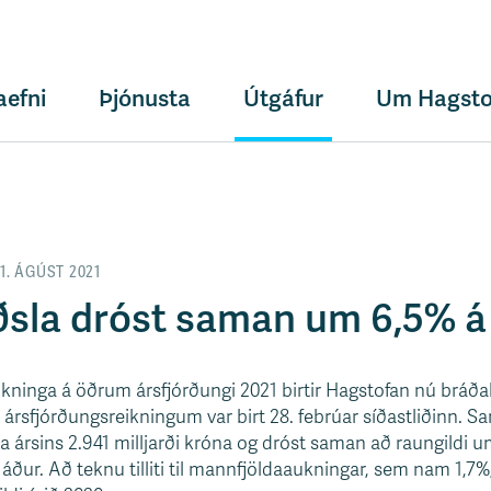
aefni
Þjónusta
Útgáfur
Um Hagsto
1. ÁGÚST 2021
sla dróst saman um 6,5% á
kninga á öðrum ársfjórðungi 2021 birtir Hagstofan nú bráðabi
á ársfjórðungsreikningum var birt 28. febrúar síðastliðinn
a ársins 2.941 milljarði króna og dróst saman að raungildi um
áður. Að teknu tilliti til mannfjöldaaukningar, sem nam 1,7%