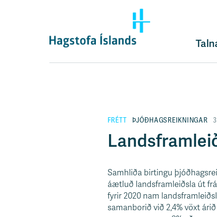
F
l
ý
t
Taln
i
l
e
i
ð
y
FRÉTT
ÞJÓÐHAGSREIKNINGAR
3
f
i
Landsframleið
r
á
e
Samhliða birtingu þjóðhagsrei
f
áætluð landsframleiðsla út fr
n
fyrir 2020 nam landsframleiðsl
i
samanborið við 2,4% vöxt árið 
s