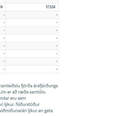
324
17.324
-
-
-
-
-
-
-
-
-
-
-
-
-
-
-
-
ramleiðslu fjórða ársfjórðungs
d. Um er að ræða samtölu
indar eru sem
ri lýkur. Niðurstöður
viðmiðunarári lýkur en geta