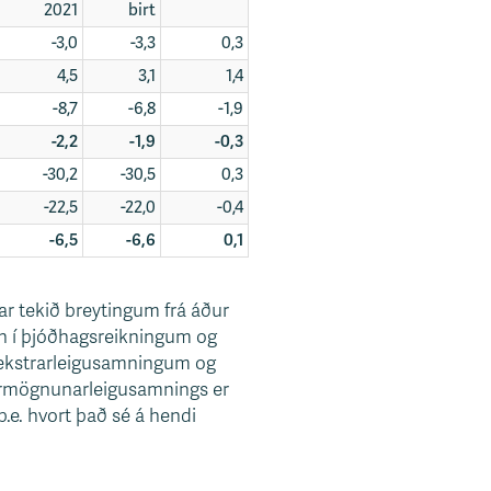
2021
birt
-3,0
-3,3
0,3
4,5
3,1
1,4
-8,7
-6,8
-1,9
-2,2
-1,9
-0,3
-30,2
-30,5
0,3
-22,5
-22,0
-0,4
-6,5
-6,6
0,1
ar tekið breytingum frá áður
n í þjóðhagsreikningum og
 rekstrarleigusamningum og
jármögnunarleigusamnings er
.e. hvort það sé á hendi