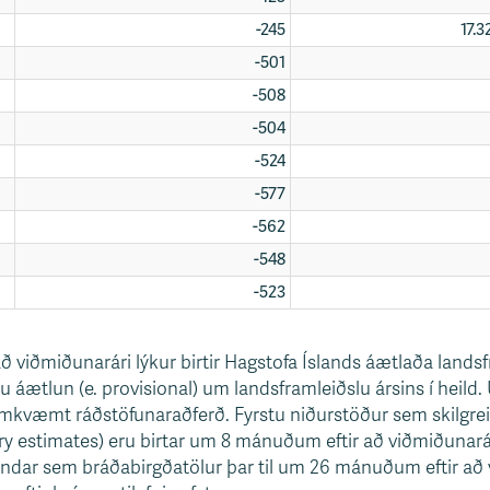
-245
17.
-501
-508
-504
-524
-577
-562
-548
-523
viðmiðunarári lýkur birtir Hagstofa Íslands áætlaða landsf
tu áætlun (e. provisional) um landsframleiðslu ársins í heil
mkvæmt ráðstöfunaraðferð. Fyrstu niðurstöður sem skilgre
ary estimates) eru birtar um 8 mánuðum eftir að viðmiðunará
indar sem bráðabirgðatölur þar til um 26 mánuðum eftir að 