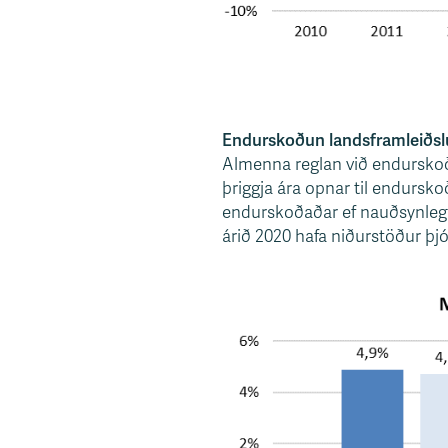
Endurskoðun landsframleiðsl
Almenna reglan við endurskoðu
þriggja ára opnar til endursko
endurskoðaðar ef nauðsynlegt 
árið 2020 hafa niðurstöður þj