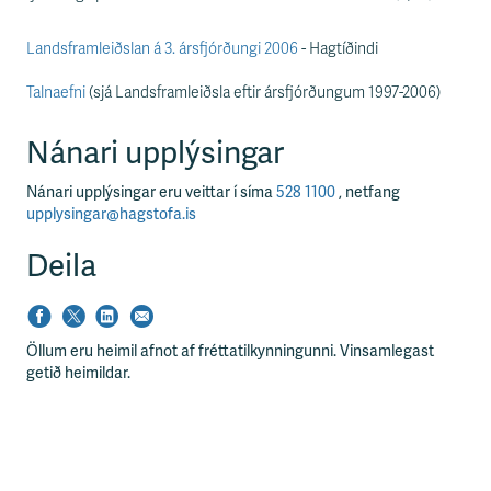
s
s
v
Landsframleiðslan á 3. ársfjórðungi 2006
- Hagtíðindi
æ
ð
Talnaefni
(sjá Landsframleiðsla eftir ársfjórðungum 1997-2006)
i
Nánari upplýsingar
Nánari upplýsingar eru veittar í síma
528 1100
, netfang
upplysingar@hagstofa.is
Deila
Öllum eru heimil afnot af fréttatilkynningunni. Vinsamlegast
getið heimildar.