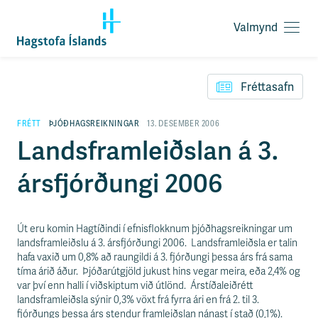
Valmynd
O
p
F
n
l
a
Fréttasafn
ý
v
t
a
i
FRÉTT
ÞJÓÐHAGSREIKNINGAR
13. DESEMBER 2006
l
l
Landsframleiðslan á 3.
m
e
y
i
n
ársfjórðungi 2006
ð
d
y
f
i
Út eru komin Hagtíðindi í efnisflokknum þjóðhagsreikningar um
r
landsframleiðslu á 3. ársfjórðungi 2006. Landsframleiðsla er talin
á
hafa vaxið um 0,8% að raungildi á 3. fjórðungi þessa árs frá sama
e
tíma árið áður. Þjóðarútgjöld jukust hins vegar meira, eða 2,4% og
f
var því enn halli í viðskiptum við útlönd. Árstíðaleiðrétt
n
landsframleiðsla sýnir 0,3% vöxt frá fyrra ári en frá 2. til 3.
i
fjórðungs þessa árs stendur framleiðslan nánast í stað (0,1%).