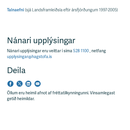
s
s
Talnaefni
(sjá Landsframleiðsla eftir ársfjórðungum 1997-2005)
v
æ
ð
i
Nánari upplýsingar
Nánari upplýsingar eru veittar í síma
528 1100
, netfang
upplysingar@hagstofa.is
Deila
Öllum eru heimil afnot af fréttatilkynningunni. Vinsamlegast
getið heimildar.