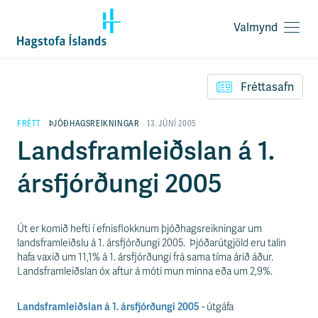
Valmynd
O
p
F
n
l
a
Fréttasafn
ý
v
t
a
i
FRÉTT
ÞJÓÐHAGSREIKNINGAR
13. JÚNÍ 2005
l
l
Landsframleiðslan á 1.
m
e
y
i
n
ársfjórðungi 2005
ð
d
y
f
i
Út er komið hefti í efnisflokknum þjóðhagsreikningar um
r
landsframleiðslu á 1. ársfjórðungi 2005. Þjóðarútgjöld eru talin
á
hafa vaxið um 11,1% á 1. ársfjórðungi frá sama tíma árið áður.
e
Landsframleiðslan óx aftur á móti mun minna eða um 2,9%.
f
n
i
Landsframleiðslan á 1. ársfjórðungi 2005
- útgáfa