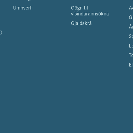
Umhverfi
Gögn til
A
vísindarannsókna
G
Gjaldskrá
Á
0
S
L
T
El