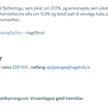
li fjárfestingu, sem jókst um 37,6%, og einkaneyslu sem jóks
framleiðsluna eða um 15,8% og leiddi það til verulegs halla
framleiðslu.
ðabirgðatölur
- Hagtíðindi
r
 í síma
528 1100
, netfang
upplysingar@hagstofa.is
tatilkynningunni. Vinsamlegast getið heimildar.