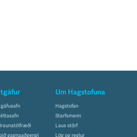
tgáfur
Um Hagstofuna
tgáfusafn
Hagstofan
réttasafn
Starfsmenn
ilraunatölfræði
Laus störf
pið gagnaaðgengi
Lög og reglur