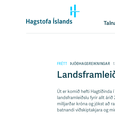
F
l
ý
t
Taln
i
l
e
i
ð
y
FRÉTT
ÞJÓÐHAGSREIKNINGAR
1
f
i
Landsframleið
r
á
e
Út er komið hefti Hagtíðinda 
f
landsframleiðslu fyrir allt ár
n
milljarðar króna og jókst að ra
i
batnandi viðskiptakjara og mi
s