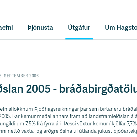
aefni
Þjónusta
Útgáfur
Um Hagsto
3. SEPTEMBER 2006
slan 2005 - bráðabirgðatöl
í efnisflokknum Þjóðhagsreikningar þar sem birtar eru bráð
ið 2005. Þar kemur meðal annars fram að landsframleiðslan á 
ungildi um 7,5% frá fyrra ári. Þessi vöxtur kemur í kjölfar 7,7
nni nettó vaxta- og arðgreiðslna til útlanda jukust þjóðarte