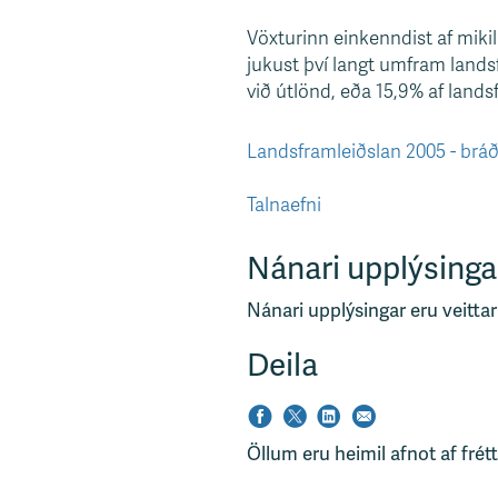
s
Vöxturinn einkenndist af mikil
v
jukust því langt umfram lands
æ
við útlönd, eða 15,9% af lands
ð
i
Landsframleiðslan 2005 - brá
Talnaefni
Nánari upplýsinga
Nánari upplýsingar eru veittar
Deila
Öllum eru heimil afnot af frét