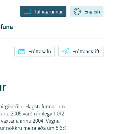
Talnagrunnur
English
funa
Fréttasafn
Fréttaáskrift
ur
abirgðatölur Hagstofunnar um
árinu 2005 varð rúmlega 1.012
% vaxtar á árinu 2004. Vegna
kjur nokkru meira eða um 8,6%.