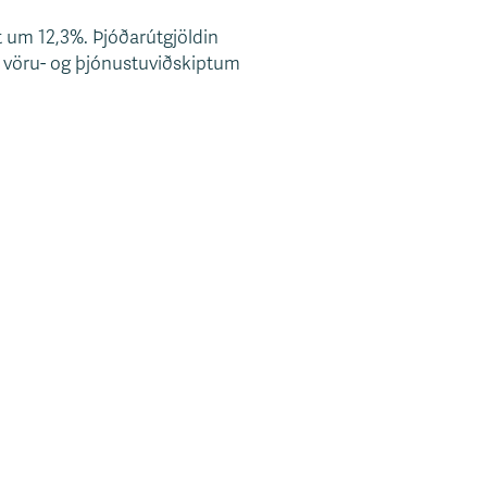
t um 12,3%. Þjóðarútgjöldin
 á vöru- og þjónustuviðskiptum