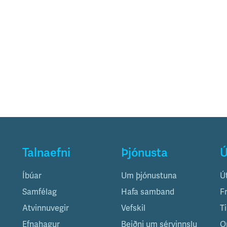
Talnaefni
Þjónusta
Ú
Íbúar
Um þjónustuna
Ú
Samfélag
Hafa samband
F
Atvinnuvegir
Vefskil
T
Efnahagur
Beiðni um sérvinnslu
O