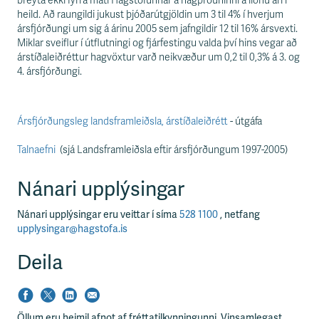
s
breyta ekki fyrra mati Hagstofunnar á hagþróuninni á liðnu ári í
s
heild. Að raungildi jukust þjóðarútgjöldin um 3 til 4% í hverjum
v
ársfjórðungi um sig á árinu 2005 sem jafngildir 12 til 16% ársvexti.
æ
Miklar sveiflur í útflutningi og fjárfestingu valda því hins vegar að
ð
árstíðaleiðréttur hagvöxtur varð neikvæður um 0,2 til 0,3% á 3. og
i
4. ársfjórðungi.
Ársfjórðungsleg landsframleiðsla, árstíðaleiðrétt
- útgáfa
Talnaefni
(sjá Landsframleiðsla eftir ársfjórðungum 1997-2005)
Nánari upplýsingar
Nánari upplýsingar eru veittar í síma
528 1100
, netfang
upplysingar@hagstofa.is
Deila
Öllum eru heimil afnot af fréttatilkynningunni. Vinsamlegast