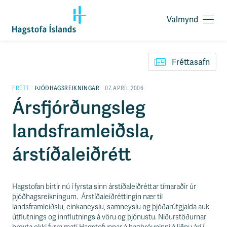
Valmynd
O
p
F
n
l
a
Fréttasafn
ý
v
t
a
i
FRÉTT
ÞJÓÐHAGSREIKNINGAR
07. APRÍL 2006
l
l
Ársfjórðungsleg
m
e
y
i
n
landsframleiðsla,
ð
d
y
f
árstíðaleiðrétt
i
r
á
e
Hagstofan birtir nú í fyrsta sinn árstíðaleiðréttar tímaraðir úr
f
þjóðhagsreikningum. Árstíðaleiðréttingin nær til
n
landsframleiðslu, einkaneyslu, samneyslu og þjóðarútgjalda auk
i
útflutnings og innflutnings á vöru og þjónustu. Niðurstöðurnar