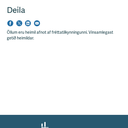
s
s
Deila
v
æ
ð
i
Öllum eru heimil afnot af fréttatilkynningunni. Vinsamlegast
getið heimildar.