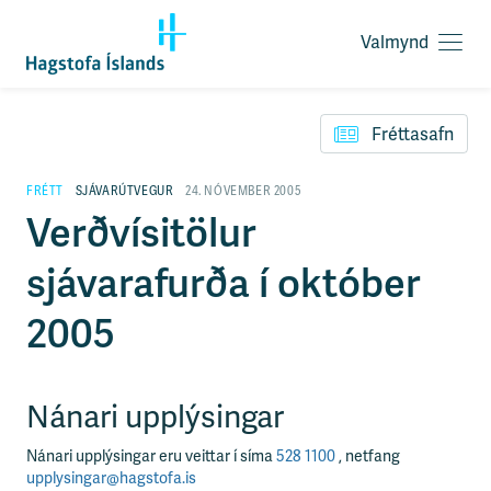
Valmynd
O
p
F
n
l
a
Fréttasafn
ý
v
t
a
i
FRÉTT
SJÁVARÚTVEGUR
24. NÓVEMBER 2005
l
l
Verðvísitölur
m
e
y
i
n
sjávarafurða í október
ð
d
y
f
2005
i
r
á
e
Nánari upplýsingar
f
n
Nánari upplýsingar eru veittar í síma
528 1100
, netfang
i
upplysingar@hagstofa.is