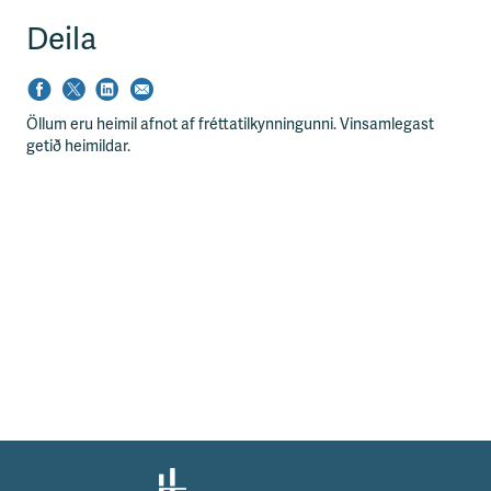
s
s
Deila
v
æ
ð
i
Öllum eru heimil afnot af fréttatilkynningunni. Vinsamlegast
getið heimildar.