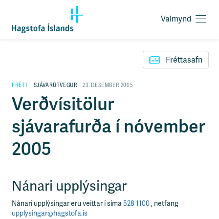
Valmynd
O
p
F
n
l
a
Fréttasafn
ý
v
t
a
i
FRÉTT
SJÁVARÚTVEGUR
23. DESEMBER 2005
l
l
Verðvísitölur
m
e
y
i
n
sjávarafurða í nóvember
ð
d
y
f
2005
i
r
á
e
Nánari upplýsingar
f
n
Nánari upplýsingar eru veittar í síma
528 1100
, netfang
i
upplysingar@hagstofa.is